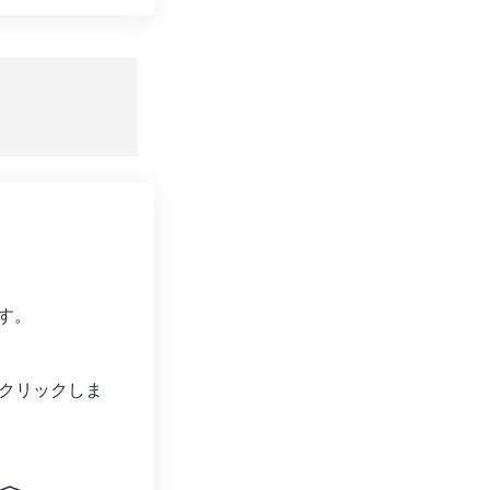
ョンをリセット
適用
て保存
す。
クリックしま