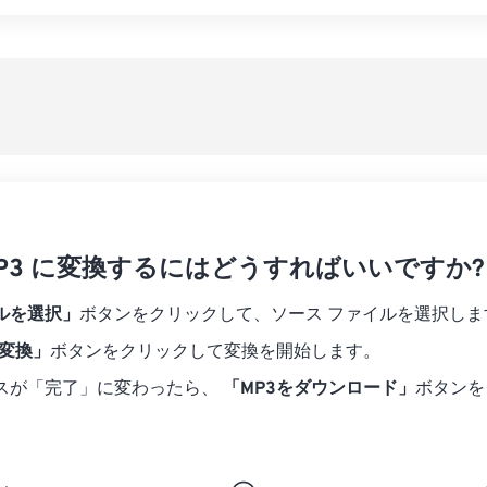
07
07
07
07
04
04
04
04
すべてのオプシ
08
08
08
08
05
05
05
05
プリセットから
09
09
09
09
06
06
06
06
10
10
10
10
07
07
07
07
プリセットとし
11
11
11
11
08
08
08
08
12
12
12
12
09
09
09
09
13
13
13
13
10
10
10
10
14
14
14
14
を MP3 に変換するにはどうすればいいですか?
11
11
11
11
15
15
15
15
12
12
12
12
ルを選択」
ボタンをクリックして、ソース ファイルを選択しま
16
16
16
16
13
13
13
13
に変換」
ボタンをクリックして変換を開始します。
17
17
17
17
14
14
14
14
スが「完了」に変わったら、
「MP3をダウンロード」
ボタンを
18
18
18
18
15
15
15
15
19
19
19
19
16
16
16
16
20
20
20
20