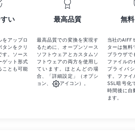
17
17
17
17
21
21
21
21
18
18
18
18
やすい
最高品質
無料
22
22
22
22
19
19
19
19
23
23
23
23
20
20
20
20
24
24
24
ルをアップロ
最高品質での変換を実現す
当社のAIFF 
21
21
21
21
ボタンをクリ
るために、オープンソース
ターは無料
25
25
25
22
22
22
22
です。
ソース
ソフトウェアとカスタムソ
ブラウザで
26
26
26
ーゲット形式
フトウェアの両方を使用し
23
23
23
23
ファイルの
ることも可能
ています。ほとんどの場
プライバ
27
27
27
24
24
24
合、「詳細設定」（オプシ
す。ファイ
28
28
28
25
25
25
SSL暗号
ョン、
アイコン）。
29
29
29
時間後に自
26
26
26
ます。
30
30
30
27
27
27
31
31
31
28
28
28
32
32
32
29
29
29
33
33
33
30
30
30