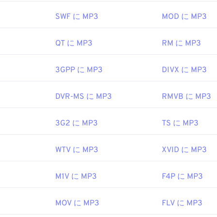
nc.
。ファイルをクリックするだけで、お使いのプラットフォーム
47
47
47
44
44
44
 Media Player
で開きます。また、
MP3ファイルをプレビュー
SWF に MP3
MOD に MP3
1988年
48
48
48
45
45
45
49
49
49
QT に MP3
RM に MP3
を開くことができる別のプログラムは
46
46
VLCメディアプレーヤー
46
で
.wikipedia.org/wiki/オーディオインターチェンジファイルフォー
イル形式は他に2つあります。Masterpoint
グリーンポイン
50
50
50
47
47
47
slaCrypt 3.0ランサムウェア暗号化ファイル
（ビットコインで身
ewire.com/aiff-aif-aifc-files-2619569
3GPP に MP3
DIVX に MP3
51
51
51
48
48
48
ですが、幸いなことに現在は無効化されており、もはや脅威で
52
52
52
49
49
49
EC
、
Moving Pictures Experts Group
DVR-MS に MP3
RMVB に MP3
53
53
53
50
50
50
1993年
3G2 に MP3
TS に MP3
54
54
54
51
51
51
55
55
55
52
52
52
ipedia.org/wiki/MP3
WTV に MP3
XVID に MP3
56
56
56
53
53
53
hiariglione.org/standards/mpeg-a/music-player-application-fo
57
57
57
54
54
54
M1V に MP3
F4P に MP3
58
58
58
55
55
55
MOV に MP3
FLV に MP3
59
59
59
56
56
56