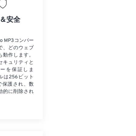
＆安全
to MP3コンバー
で、どのウェブ
も動作します。
セキュリティと
シーを保証しま
ルは256ビット
化で保護され、数
動的に削除され