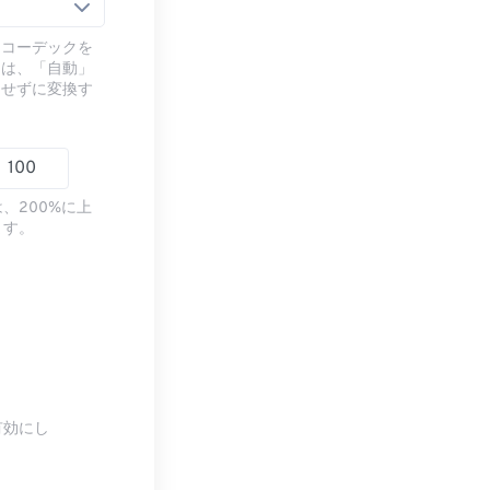
るコーデックを
には、「自動」
ドせずに変換す
、200%に上
ます。
有効にし