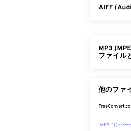
AIFF (Au
Appleは
、高品
Interchan
ラットフォーム
ら品質やデー
MP3 (MPEG
要とします。AI
ファイル
にとって便利
AIFF 
MPEG-1 Audio 
に小さなファ
デフォルトでは
ディング形式で
他のファイ
iTunes
で開きま
ァイルです。
ー
、
Audacity
いユーザーが
FreeConve
Android
端末や
MP3 フ
イルなどに変換
変換なしでAI
MP3 コンバー
MP3ファイル