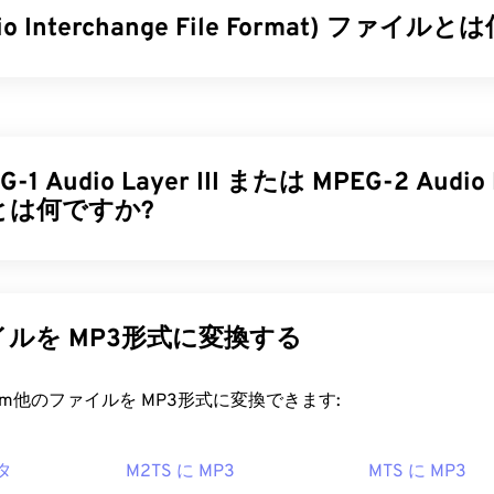
dio Interchange File Format) ファイ
34
34
34
31
31
31
35
35
35
32
32
32
質のデジタルオーディオ（波形）データを保存するために、Aud
36
36
36
33
33
33
ge File Format（AIFF）を開発しました。多くのプロフェッショナ
37
37
37
のユーザーが使用しています。AIFFはロスレス
であるため、
34
34
34
タが失われることはありません
。ただし、AIFFファイルはより
38
38
38
-1 Audio Layer III または MPEG-2 Audio L
35
35
35
FFは
ループポイントデータ
や音符の位置を特定できるため、
とは何ですか?
39
39
39
36
36
36
です。
40
40
40
37
37
37
ファイルを開くにはどうすればいいですか?
Layer III または MPEG-2 Audio Layer III (MP3) は
、サウンドシ
41
41
41
38
38
38
イルに圧縮し、
デジタル保存および伝送を可能にするデジタル
、AIFFはオペレーティングシステムに応じて
Windows Media P
す。MP3 ファイルは、消費者にとって最も広く使用されてい
42
42
42
39
39
39
ルを MP3形式に変換する
す。AIFFを開くことができる他のプログラムには、
VLCメデ
ファイルサイズが小さく、音質も許容範囲内であるため、
MP3
43
43
43
40
40
40
、
Winamp
、
Elmedia Player
などがあります。
利用でき、保存や共有も容易です。
rt.com他のファイルを MP3形式に変換できます:
44
44
44
41
41
41
Apple以外のデバイスをご利用の場合は、AIFFファイルを開く
ァイルを開くにはどうすればいいですか?
する必要がありますのでご注意ください。Appleのモバイル
45
45
45
42
42
42
FFファイルを開くことができます。
タ
M2TS に MP3
MTS に MP3
46
46
46
は非常に普及しているため、ほとんどの主要なオーディオ再生
43
43
43