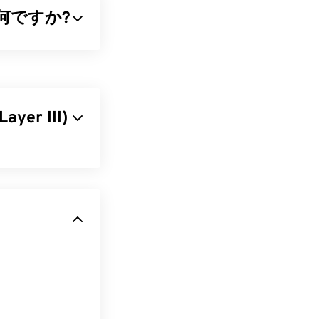
ルとは何ですか?
io
ル、特にAppleプ
元のファイルか
多くの容量を必
ayer III)
ミュージシャン
ーケンスを非常
オーディオコー
layer
または
るオーディオフ
ィアプレーヤ
ファイルは幅広
ためにMP3ファ
製品は、ファイル
プログラムが対