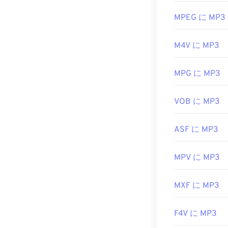
開発元:
Apple I
応しています
または
Windows
MPEG に MP3
初回リリース:
ます。
役立つリンク:
M4V に MP3
MP3ファイル
https://en
子を使用するファ
は廃止）と
Te
https://www.lif
MPG に MP3
マルウェア）
開発元:
ISO
/
I
VOB に MP3
初回リリース:
ASF に MP3
役立つリンク:
https://en.wik
MPV に MP3
https://mpeg.c
MXF に MP3
F4V に MP3