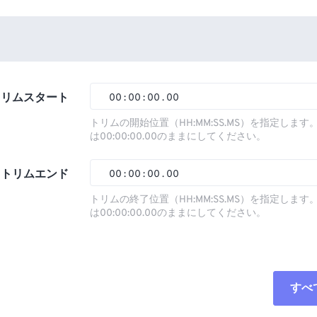
トリムスタート
00
:
00
:
00
.
00
トリムの開始位置（HH:MM:SS.MS）を指定しま
は00:00:00.00のままにしてください。
00
00
00
00
01
01
01
01
トリムエンド
00
:
00
:
00
.
00
02
02
02
02
トリムの終了位置（HH:MM:SS.MS）を指定しま
は00:00:00.00のままにしてください。
03
03
03
03
00
00
00
00
04
04
04
04
01
01
01
01
05
05
05
05
02
02
02
02
すべ
06
06
06
06
03
03
03
03