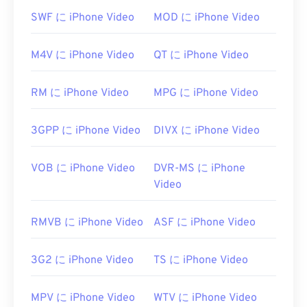
バージョンの
Microsoft Windows Media Playerを
使
SWF に iPhone Video
MOD に iPhone Video
用することです。
AVI
ファイルはインターネット向けに最適化されて
M4V に iPhone Video
QT に iPhone Video
いますが、ハードウェアプレーヤーでも再生可能で
す。AVIファイルが開かない場合は、
VLCメディア
RM に iPhone Video
MPG に iPhone Video
プレーヤー
をご利用ください。
開発元:
Microsoft
3GPP に iPhone Video
DIVX に iPhone Video
初回リリース:
1992年
役立つリンク:
VOB に iPhone Video
DVR-MS に iPhone
Video
https://en.wikipedia.org/wiki/Audio_Video_Interleave
https://tools.ietf.org/html/rfc2361
RMVB に iPhone Video
ASF に iPhone Video
3G2 に iPhone Video
TS に iPhone Video
MPV に iPhone Video
WTV に iPhone Video