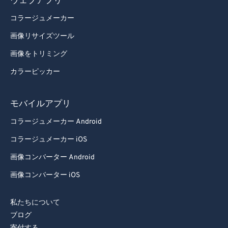
92
92
ウェブアプリ
93
93
コラージュメーカー
94
94
画像リサイズツール
95
95
画像をトリミング
96
96
カラーピッカー
97
97
モバイルアプリ
98
98
99
99
コラージュメーカー Android
コラージュメーカー iOS
画像コンバーター Android
画像コンバーター iOS
私たちについて
ブログ