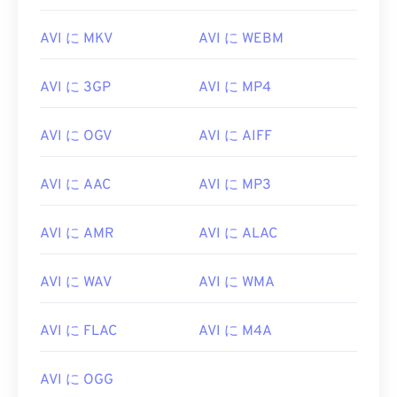
00
00
00
00
00
00
00
00
01
01
01
01
01
01
01
01
AVI に MKV
AVI に WEBM
02
02
02
02
02
02
02
02
AVI に 3GP
AVI に MP4
03
03
03
03
03
03
03
03
04
04
04
04
04
04
04
04
AVI に OGV
AVI に AIFF
05
05
05
05
05
05
05
05
AVI に AAC
AVI に MP3
06
06
06
06
06
06
06
06
07
07
07
07
07
07
07
07
AVI に AMR
AVI に ALAC
08
08
08
08
08
08
08
08
09
09
09
09
09
09
09
09
AVI に WAV
AVI に WMA
10
10
10
10
10
10
10
10
AVI に FLAC
AVI に M4A
11
11
11
11
11
11
11
11
12
12
12
12
12
12
12
12
AVI に OGG