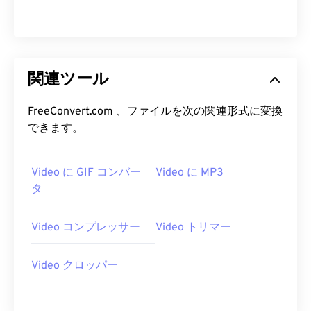
13
13
13
13
13
13
13
13
14
14
14
14
14
14
14
14
15
15
15
15
15
15
15
15
16
16
16
16
16
16
16
16
関連ツール
17
17
17
17
17
17
17
17
FreeConvert.com 、ファイルを次の関連形式に変換
18
18
18
18
18
18
18
18
できます。
19
19
19
19
19
19
19
19
20
20
20
20
20
20
20
20
Video に GIF コンバー
Video に MP3
タ
21
21
21
21
21
21
21
21
22
22
22
22
22
22
22
22
Video コンプレッサー
Video トリマー
23
23
23
23
23
23
23
23
24
24
24
24
24
24
Video クロッパー
25
25
25
25
25
25
26
26
26
26
26
26