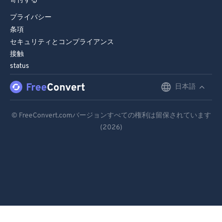
寄付する
プライバシー
条項
セキュリティとコンプライアンス
接触
status
日本語
English
Deutsch
© FreeConvert.comバージョンすべての権利は留保されています
(2026)
Español
Français
Português
Italiano
Dutch