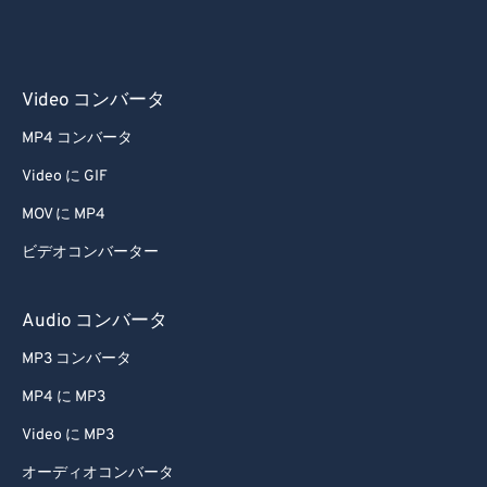
53
53
53
53
53
53
54
54
54
54
54
54
55
55
55
55
55
55
Video コンバータ
56
56
56
56
56
56
MP4 コンバータ
57
57
57
57
57
57
Video に GIF
58
58
58
58
58
58
MOV に MP4
59
59
59
59
59
59
ビデオコンバーター
60
60
61
61
Audio コンバータ
62
62
MP3 コンバータ
63
63
MP4 に MP3
64
64
Video に MP3
65
65
オーディオコンバータ