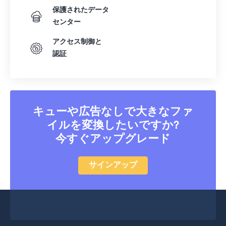
保護されたデータ
40
40
40
40
40
40
センター
41
41
41
41
41
41
アクセス制御と
42
42
42
42
42
42
認証
43
43
43
43
43
43
44
44
44
44
44
44
45
45
45
45
45
45
キューや広告なしで大きなファ
46
46
46
46
46
46
イルを変換したいですか?
47
47
47
47
47
47
今すぐアップグレード
48
48
48
48
48
48
サインアップ
49
49
49
49
49
49
50
50
50
50
50
50
51
51
51
51
51
51
52
52
52
52
52
52