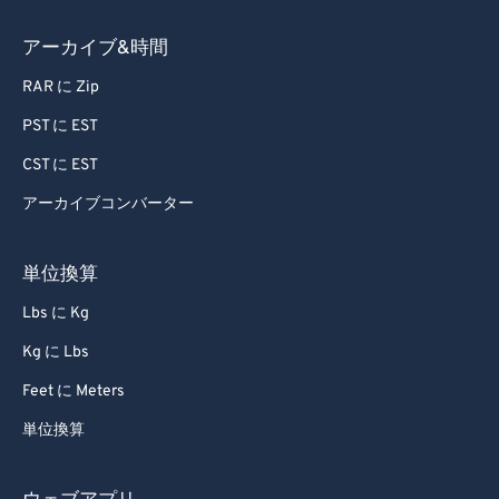
79
79
80
80
アーカイブ&時間
81
81
RAR に Zip
82
82
PST に EST
83
83
CST に EST
84
84
アーカイブコンバーター
85
85
86
86
単位換算
87
87
Lbs に Kg
88
88
Kg に Lbs
89
89
Feet に Meters
90
90
単位換算
91
91