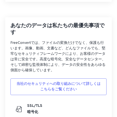
27
27
27
27
27
27
28
28
28
28
28
28
あなたのデータは私たちの最優先事項で
29
29
29
29
29
29
す
30
30
30
30
30
30
FreeConvertでは、ファイルの変換だけでなく、保護も行
31
31
31
31
31
31
います。画像、動画、文書など、どんなファイルでも、堅
32
32
32
32
32
32
牢なセキュリティフレームワークにより、お客様のデータ
は常に安全です。高度な暗号化、安全なデータセンター、
33
33
33
33
33
33
そして綿密な監視体制により、データの安全性をあらゆる
34
34
34
34
34
34
側面から確保しています。
35
35
35
35
35
35
当社のセキュリティへの取り組みについて詳しくは
36
36
36
36
36
36
こちらをご覧ください
37
37
37
37
37
37
38
38
38
38
38
38
SSL/TLS
暗号化
39
39
39
39
39
39