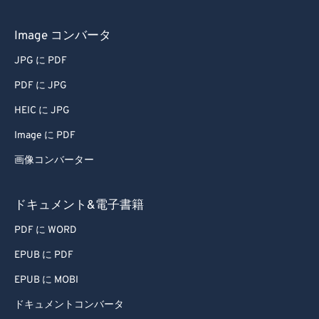
66
66
67
67
Image コンバータ
68
68
JPG に PDF
69
69
PDF に JPG
70
70
HEIC に JPG
71
71
Image に PDF
72
72
画像コンバーター
73
73
74
74
ドキュメント&電子書籍
75
75
PDF に WORD
76
76
EPUB に PDF
77
77
EPUB に MOBI
78
78
ドキュメントコンバータ