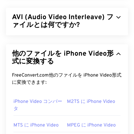
AVI (Audio Video Interleave) フ
ァイルとは何ですか?
オーディオビデオインターリーブ（AVI）は、
Microsoftが開発したマルチメディアコンテナで
他のファイルを iPhone Video形
す。AVIは
、リソース交換ファイル形式（RIFF）
の
後継です。サードパーティ製プログラムのサポート
式に変換する
により、AVIはチャプター、キャプション、字幕、
メニュー、ストリーミング、添付ファイル、3Dコ
FreeConvert.com他のファイルを iPhone Video形式
ンテナをサポートできます。
に変換できます:
AVI ファイルを開くにはどうすれ
iPhone Video コンバー
M2TS に iPhone Video
ばいいですか?
タ
Microsoftは、ダウンロード可能な無料の
AVIビュー
ア
を提供しています。AVIファイルを表示する別の
MTS に iPhone Video
MPEG に iPhone Video
方法は、オペレーティングシステムと互換性のある