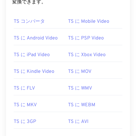
変換できます。
00
00
00
00
00
00
00
00
TS コンバータ
TS に Mobile Video
00
00
00
00
00
00
00
00
TS に Android Video
TS に PSP Video
01
01
01
01
01
01
01
01
02
02
02
02
02
02
02
02
TS に iPad Video
TS に Xbox Video
03
03
03
03
03
03
03
03
TS に Kindle Video
TS に MOV
04
04
04
04
04
04
04
04
05
05
05
05
05
05
05
05
TS に FLV
TS に WMV
06
06
06
06
06
06
06
06
TS に MKV
TS に WEBM
07
07
07
07
07
07
07
07
08
08
08
08
08
08
08
08
TS に 3GP
TS に AVI
09
09
09
09
09
09
09
09