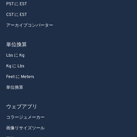
76
76
PST に EST
77
77
CST に EST
78
78
アーカイブコンバーター
79
79
80
80
単位換算
81
81
Lbs に Kg
82
82
Kg に Lbs
83
83
Feet に Meters
84
84
単位換算
85
85
86
86
ウェブアプリ
87
87
コラージュメーカー
88
88
画像リサイズツール