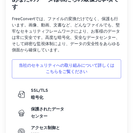
す
24
24
24
24
24
24
25
25
25
25
25
25
FreeConvertでは、ファイルの変換だけでなく、保護も行
います。画像、動画、文書など、どんなファイルでも、堅
26
26
26
26
26
26
牢なセキュリティフレームワークにより、お客様のデータ
は常に安全です。高度な暗号化、安全なデータセンター、
27
27
27
27
27
27
そして綿密な監視体制により、データの安全性をあらゆる
28
28
28
28
28
28
側面から確保しています。
29
29
29
29
29
29
当社のセキュリティへの取り組みについて詳しくは
30
30
30
30
30
30
こちらをご覧ください
31
31
31
31
31
31
32
32
32
32
32
32
SSL/TLS
暗号化
33
33
33
33
33
33
34
34
34
34
34
34
保護されたデータ
センター
35
35
35
35
35
35
アクセス制御と
36
36
36
36
36
36