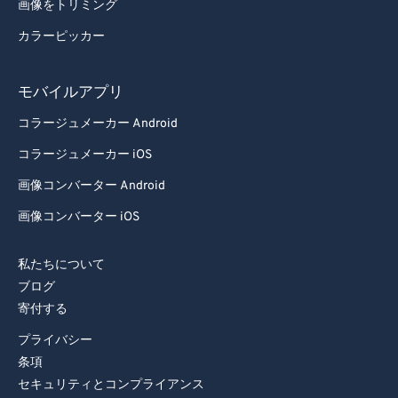
89
89
画像をトリミング
90
90
カラーピッカー
91
91
92
92
モバイルアプリ
93
93
コラージュメーカー Android
94
94
コラージュメーカー iOS
95
95
画像コンバーター Android
96
96
画像コンバーター iOS
97
97
私たちについて
98
98
ブログ
99
99
寄付する
プライバシー
条項
セキュリティとコンプライアンス