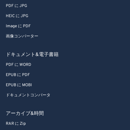
63
63
PDF に JPG
64
64
HEIC に JPG
65
65
Image に PDF
66
66
画像コンバーター
67
67
68
68
ドキュメント&電子書籍
69
69
PDF に WORD
70
70
EPUB に PDF
71
71
EPUB に MOBI
72
72
ドキュメントコンバータ
73
73
74
74
アーカイブ&時間
75
75
RAR に Zip