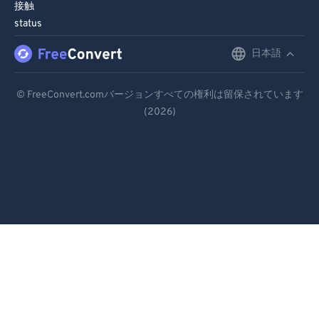
接触
status
日本語
English
Deutsch
© FreeConvert.comバージョンすべての権利は留保されています
(2026)
Español
Français
Português
Italiano
Dutch
日本語
简体中文
繁體中文