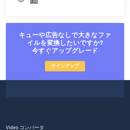
認証
37
37
37
37
37
37
38
38
38
38
38
38
39
39
39
39
39
39
キューや広告なしで大きなファ
40
40
40
40
40
40
イルを変換したいですか?
41
41
41
41
41
41
今すぐアップグレード
42
42
42
42
42
42
43
43
43
43
43
43
サインアップ
44
44
44
44
44
44
45
45
45
45
45
45
46
46
46
46
46
46
47
47
47
47
47
47
48
48
48
48
48
48
49
49
49
49
49
49
Video コンバータ