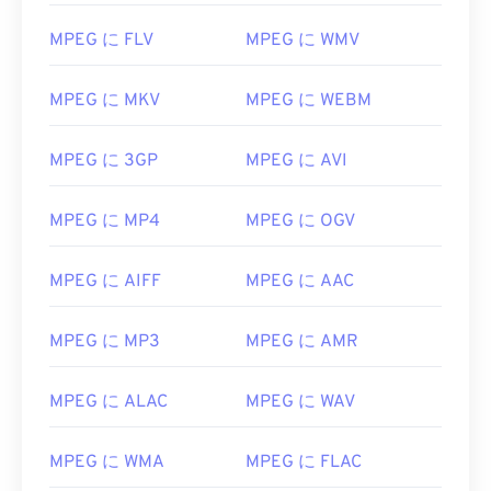
MPEG に FLV
MPEG に WMV
00
00
00
00
00
00
00
00
01
01
01
01
01
01
01
01
MPEG に MKV
MPEG に WEBM
02
02
02
02
02
02
02
02
03
03
03
03
03
03
03
03
MPEG に 3GP
MPEG に AVI
04
04
04
04
04
04
04
04
MPEG に MP4
MPEG に OGV
05
05
05
05
05
05
05
05
06
06
06
06
06
06
06
06
MPEG に AIFF
MPEG に AAC
07
07
07
07
07
07
07
07
08
08
08
08
08
08
08
08
MPEG に MP3
MPEG に AMR
09
09
09
09
09
09
09
09
MPEG に ALAC
MPEG に WAV
10
10
10
10
10
10
10
10
11
11
11
11
11
11
11
11
MPEG に WMA
MPEG に FLAC
12
12
12
12
12
12
12
12