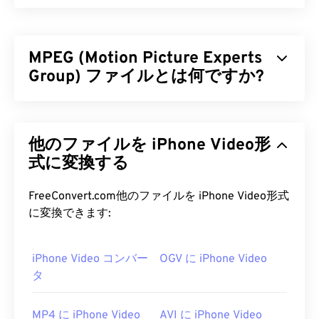
MPEG (Motion Picture Experts
Group) ファイルとは何ですか?
Motion Picture Experts Group（MPEG）は、デジ
タルビデオファイル形式の
ファミリー
であり、その
他のファイルを iPhone Video形
規格を策定した組織の名称でもあります。このファ
イル形式は、
式に変換する
コーデック
を用いた高度な圧縮技術を
採用しており、比較的高画質で小さなファイルサイ
ズを実現します。MPEGファイル拡張子は、
FreeConvert.com他のファイルを iPhone Video形式
MPEG-1
形式と最も密接に関連しています。
に変換できます:
MPEG ファイルを開くにはどうす
iPhone Video コンバー
OGV に iPhone Video
ればいいですか?
タ
MPEGファイルは、ほとんどの場合、オペレーティ
ングシステムのデフォルトのビデオプレーヤーで開
MP4 に iPhone Video
AVI に iPhone Video