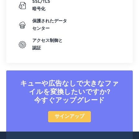
SSL/TLS
39
39
39
39
39
39
暗号化
40
40
40
40
40
40
保護されたデータ
41
41
41
41
41
41
センター
42
42
42
42
42
42
アクセス制御と
43
43
43
43
43
43
認証
44
44
44
44
44
44
45
45
45
45
45
45
46
46
46
46
46
46
キューや広告なしで大きなファ
47
47
47
47
47
47
イルを変換したいですか?
今すぐアップグレード
48
48
48
48
48
48
49
49
49
49
49
49
サインアップ
50
50
50
50
50
50
51
51
51
51
51
51