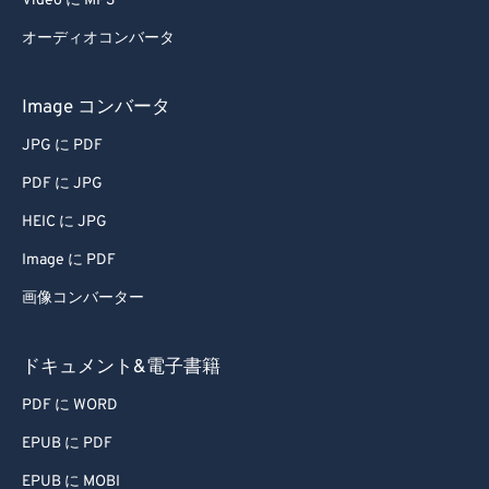
Video に MP3
65
65
オーディオコンバータ
66
66
67
67
Image コンバータ
68
68
JPG に PDF
69
69
PDF に JPG
70
70
HEIC に JPG
71
71
Image に PDF
72
72
画像コンバーター
73
73
74
74
ドキュメント&電子書籍
75
75
PDF に WORD
76
76
EPUB に PDF
77
77
EPUB に MOBI