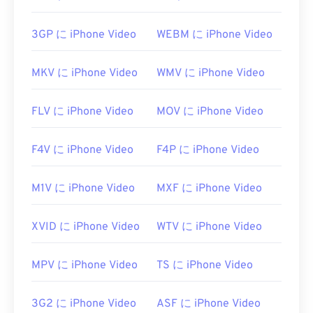
きます。Windowsでは
Windows Media Player
で、
Macでは
QuickTime
で開きます。チャプター、キャ
3GP に iPhone Video
WEBM に iPhone Video
プション、字幕、メタデータタグ、メニューはサポ
ートされていません。インターネット経由でストリ
MKV に iPhone Video
WMV に iPhone Video
ーミング再生するか、ハードウェアプレーヤーで再
生できます。
FLV に iPhone Video
MOV に iPhone Video
MPEGファイルを開くには、サードパーティ製のソ
フトウェアが必要になる場合があります。例えば、
F4V に iPhone Video
F4P に iPhone Video
ファイルにMPEG-2ビデオが含まれている場合など
です。その場合は、MPEG-2ビデオデコーダー
（DVDデコーダーパック）をダウンロードしてくだ
M1V に iPhone Video
MXF に iPhone Video
さい。それでもうまくいかない場合は、
VLCメデ
ィアプレーヤー
をお試しください。
XVID に iPhone Video
WTV に iPhone Video
開発元:
Motion Picture Experts Group (MPEG)
初回リリース:
MPV に iPhone Video
1988年
TS に iPhone Video
役立つリンク:
3G2 に iPhone Video
ASF に iPhone Video