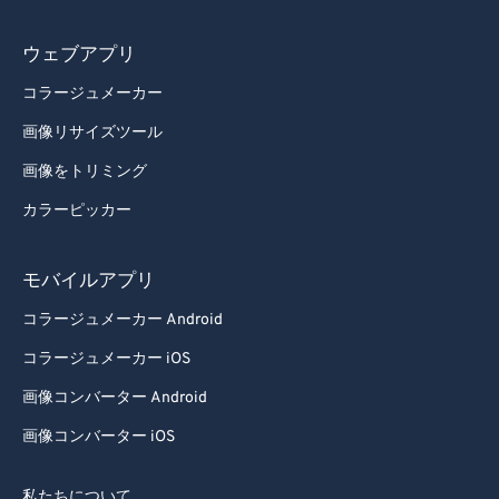
92
92
ウェブアプリ
93
93
コラージュメーカー
94
94
画像リサイズツール
95
95
画像をトリミング
96
96
カラーピッカー
97
97
98
98
モバイルアプリ
99
99
コラージュメーカー Android
コラージュメーカー iOS
画像コンバーター Android
画像コンバーター iOS
私たちについて