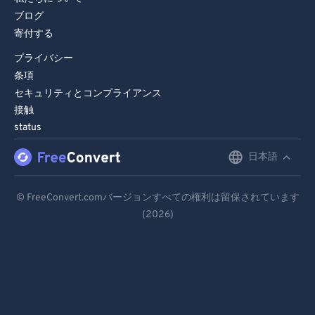
ブログ
寄付する
プライバシー
条項
セキュリティとコンプライアンス
接触
status
日本語
English
Deutsch
© FreeConvert.comバージョンすべての権利は留保されています
(2026)
Español
Français
Português
Italiano