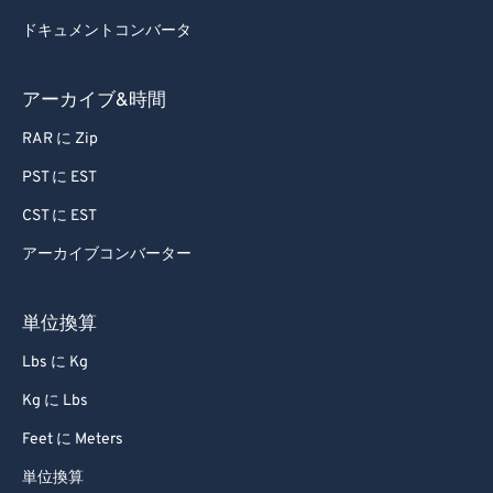
78
78
ドキュメントコンバータ
79
79
80
80
アーカイブ&時間
81
81
RAR に Zip
82
82
PST に EST
83
83
CST に EST
84
84
アーカイブコンバーター
85
85
86
86
単位換算
87
87
Lbs に Kg
88
88
Kg に Lbs
89
89
Feet に Meters
90
90
単位換算
91
91