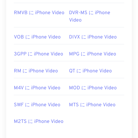
https://en.wikipedia.org/wiki/Moving_Picture_Experts_
https://en.wikipedia.org/wiki/MPEG-1
RMVB に iPhone Video
DVR-MS に iPhone
Video
VOB に iPhone Video
DIVX に iPhone Video
3GPP に iPhone Video
MPG に iPhone Video
RM に iPhone Video
QT に iPhone Video
M4V に iPhone Video
MOD に iPhone Video
SWF に iPhone Video
MTS に iPhone Video
M2TS に iPhone Video