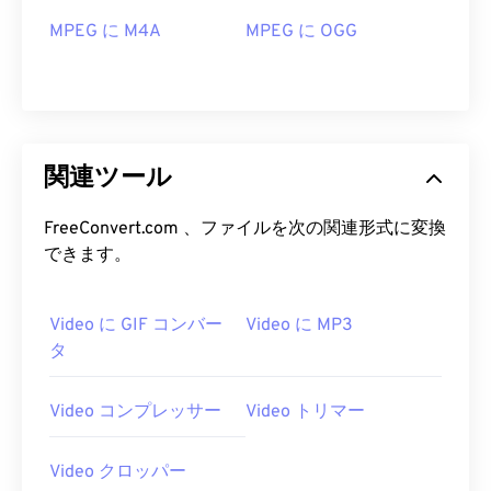
MPEG に M4A
MPEG に OGG
13
13
13
13
13
13
13
13
14
14
14
14
14
14
14
14
15
15
15
15
15
15
15
15
16
16
16
16
16
16
16
16
関連ツール
17
17
17
17
17
17
17
17
18
18
18
18
18
18
18
18
FreeConvert.com 、ファイルを次の関連形式に変換
できます。
19
19
19
19
19
19
19
19
20
20
20
20
20
20
20
20
Video に GIF コンバー
Video に MP3
21
21
21
21
21
21
21
21
タ
22
22
22
22
22
22
22
22
23
23
23
23
23
23
23
23
Video コンプレッサー
Video トリマー
24
24
24
24
24
24
Video クロッパー
25
25
25
25
25
25