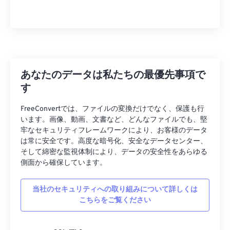
26
26
26
26
26
26
27
27
27
27
27
27
28
28
28
28
28
28
29
29
29
29
29
29
あなたのデータは私たちの最優先事項で
30
30
30
30
30
30
す
31
31
31
31
31
31
FreeConvertでは、ファイルの変換だけでなく、保護も行
32
32
32
32
32
32
います。画像、動画、文書など、どんなファイルでも、堅
牢なセキュリティフレームワークにより、お客様のデータ
33
33
33
33
33
33
は常に安全です。高度な暗号化、安全なデータセンター、
そして綿密な監視体制により、データの安全性をあらゆる
34
34
34
34
34
34
側面から確保しています。
35
35
35
35
35
35
36
36
36
36
36
36
当社のセキュリティへの取り組みについて詳しくは
こちらをご覧ください
37
37
37
37
37
37
38
38
38
38
38
38