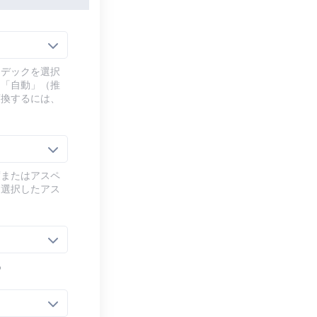
ーデックを選択
、「自動」（推
変換するには、
度またはアスペ
、選択したアス
る