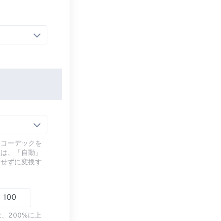
るコーデックを
には、「自動」
ドせずに変換す
、200%に上