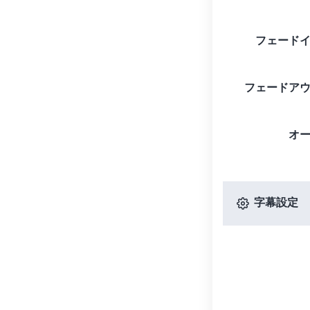
フェード
フェードア
オ
字幕設定