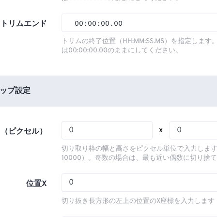
01
01
01
01
02
02
02
02
トリムエンド
00
:
00
:
00
.
00
03
03
03
03
00
00
00
00
トリムの終了位置（HH:MM:SS.MS）を指定しま
は00:00:00.00のままにしてください。
04
04
04
04
01
01
01
01
05
05
05
05
02
02
02
02
06
06
06
06
03
03
03
03
ップ設定
07
07
07
07
04
04
04
04
08
08
08
08
05
05
05
05
x
さ（ピクセル）
09
09
09
09
06
06
06
06
切り取り枠の幅と高さをピクセル単位で入力します
10
10
10
10
07
07
07
07
10000）。奇数の場合は、最も近い偶数に切り捨
11
11
11
11
08
08
08
08
位置X
12
12
12
12
09
09
09
09
切り抜き長方形の左上の位置のX座標を入力します
13
13
13
13
10
10
10
10