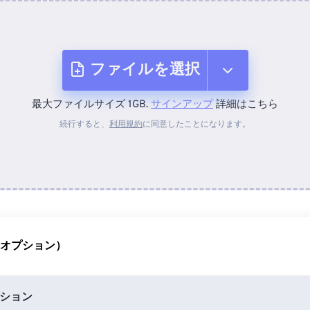
ファイルを選択
最大ファイルサイズ 1GB.
サインアップ
詳細はこちら
デバイスから
続行すると、
利用規約
に同意したことになります。
Dropboxから
Googleドライブから
（オプション）
OneDriveから
ション
URLから