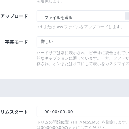
を選択します。
をアップロード
ファイルを選択
.srt または .ass ファイルをアップロードします。
難しい
字幕モード
ハードサブは常に表示され、ビデオに統合されて
的なキャプションに適しています。一方、ソフト
存され、オンまたはオフにして表示をカスタマイ
トリムスタート
00
:
00
:
00
.
00
00
00
00
00
トリムの開始位置（HH:MM:SS.MS）を指定しま
は00:00:00.00のままにしてください。