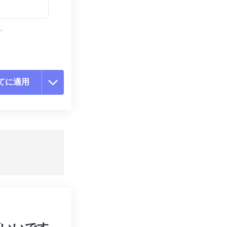
す。
てに適用
ョンをリセット
適用
て保存