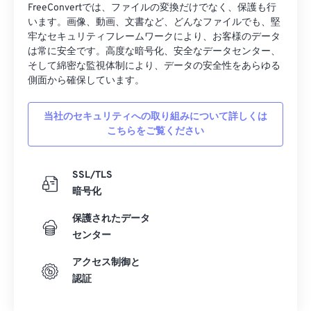
FreeConvertでは、ファイルの変換だけでなく、保護も行
20
20
20
20
20
20
20
20
います。画像、動画、文書など、どんなファイルでも、堅
牢なセキュリティフレームワークにより、お客様のデータ
21
21
21
21
21
21
21
21
は常に安全です。高度な暗号化、安全なデータセンター、
22
22
22
22
22
22
22
22
そして綿密な監視体制により、データの安全性をあらゆる
側面から確保しています。
23
23
23
23
23
23
23
23
24
24
24
24
24
24
当社のセキュリティへの取り組みについて詳しくは
こちらをご覧ください
25
25
25
25
25
25
26
26
26
26
26
26
SSL/TLS
27
27
27
27
27
27
暗号化
28
28
28
28
28
28
保護されたデータ
29
29
29
29
29
29
センター
30
30
30
30
30
30
アクセス制御と
31
31
31
31
31
31
認証
32
32
32
32
32
32