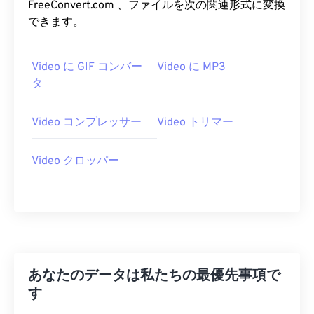
FreeConvert.com 、ファイルを次の関連形式に変換
07
07
07
07
07
07
07
07
できます。
08
08
08
08
08
08
08
08
Video に GIF コンバー
Video に MP3
09
09
09
09
09
09
09
09
タ
10
10
10
10
10
10
10
10
11
11
11
11
11
11
11
11
Video コンプレッサー
Video トリマー
12
12
12
12
12
12
12
12
Video クロッパー
13
13
13
13
13
13
13
13
14
14
14
14
14
14
14
14
15
15
15
15
15
15
15
15
16
16
16
16
16
16
16
16
17
17
17
17
17
17
17
17
あなたのデータは私たちの最優先事項で
18
18
18
18
18
18
18
18
す
19
19
19
19
19
19
19
19