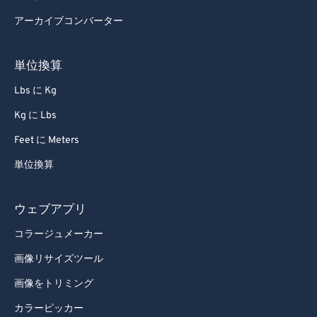
72
72
アーカイブコンバーター
73
73
74
74
単位換算
75
75
Lbs に Kg
76
76
Kg に Lbs
77
77
Feet に Meters
78
78
単位換算
79
79
80
80
ウェブアプリ
81
81
コラージュメーカー
82
82
画像リサイズツール
83
83
画像をトリミング
84
84
カラーピッカー
85
85