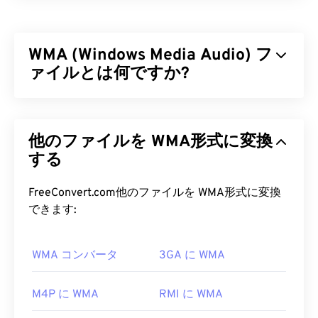
F4Pは広く普及しているコンテナ形式で、「
Flash
Video
」とも呼ばれます。マルチメディアファイル
を
コーデック
で圧縮し、インターネット経由でスト
WMA (Windows Media Audio) フ
リーミングオーディオとビデオとして配信すること
を可能にします。F4PはF4Vと1つの違いを除けば同
ァイルとは何ですか?
じ形式ですが、F4Pファイルは
デジタル著作権管理
（DRM）
によって保護されています。
マイクロソフトは当初、MP3ファイル形式に対抗
するために
Windows Media Audio（WMA）
ファイ
F4P ファイルを開くにはどうすれ
他のファイルを WMA形式に変換
ル形式を開発しました。WMAはオーディオコーデ
ばいいですか?
ックであると同時にオーディオ形式でもあります。
する
WMAは1999年の誕生以来進化を続け、
WMA Pro
ほとんどのプラットフォームでは、F4Pファイルは
、
WMA Lossless
、
WMA Voice
といったいくつか
FreeConvert.com他のファイルを WMA形式に変換
デフォルトで
Adobe Flash Player
で開きます。
のバージョンがアップデートされています。WMA
できます:
Microsoft Windows OSでは、
Adobe AIRが
デフォ
は、マイクロソフトが廃止した
Windows Media
の主
ルトのプレーヤーになっている場合があります。
要コンポーネントです。
Mac OS XおよびLinux/Unixで確実に再生するに
WMA コンバータ
3GA に WMA
は、F4Pファイルを
VLCメディアプレーヤー
で開い
WMA ファイルを開くにはどうす
てください。
ればいいですか?
M4P に WMA
RMI に WMA
Apple iOSデバイスは
Adobe Flash Playerプラグイ