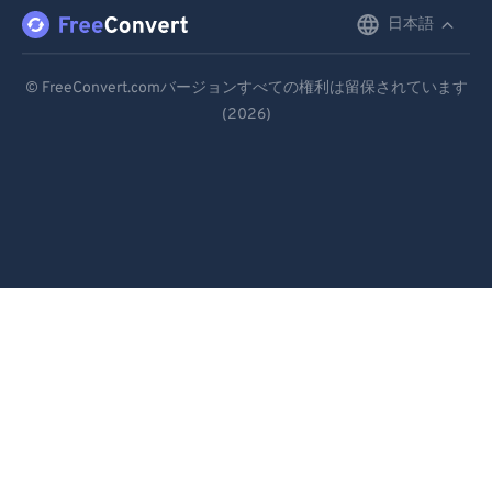
99
99
日本語
English
Deutsch
© FreeConvert.comバージョンすべての権利は留保されています
(2026)
Español
Français
Português
Italiano
Dutch
日本語
简体中文
繁體中文
한국어