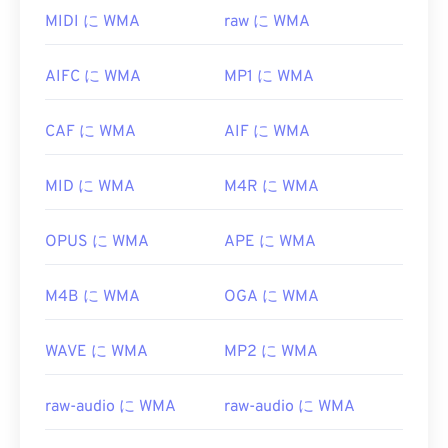
Windows Media PlayerはWindows
Media
の主要コン
ンをサポートしていないことに注意してください。
MIDI に WMA
raw に WMA
ポーネントとしてWMAファイルをサポートしてお
ただし、
Puffin Web Browserは
iOSの制限を回避で
り、通常、WMAファイルを開くためのデフォルト
きる無料の選択肢です。F4Pの「P」は
AIFC に WMA
MP1 に WMA
のプログラムとして使用されます。しかし、比較的
「protected（保護）」の略であることを覚えてお
普及しているため、他の多くのプレーヤーやプログ
いてください。
ラムもこのファイル形式をサポートしています。
CAF に WMA
AIF に WMA
開発元:
Adob​​e
WMA
ファイル
はオンラインストリーミングでもよ
く使用されます。
初回リリース:
2007年
MID に WMA
M4R に WMA
WMAファイルを開くことができる他のプログラム
役立つリンク:
には、
VLCメディアプレーヤー
や
UltraMixer
などが
OPUS に WMA
APE に WMA
https://en.wikipedia.org/wiki/Flash_Video
あります。モバイルデバイスの場合は、
Apple iOS
https://www.iso.org/standard/68960.html
、
Google Android
、
Windows Phone/Windows 10
M4B に WMA
OGA に WMA
Mobile
向けのバージョンがそれぞれ用意されている
OverDrive Media Console
をお試しください。
WAVE に WMA
MP2 に WMA
開発元:
Microsoft
初回リリース:
1999
raw-audio に WMA
raw-audio に WMA
役立つリンク: