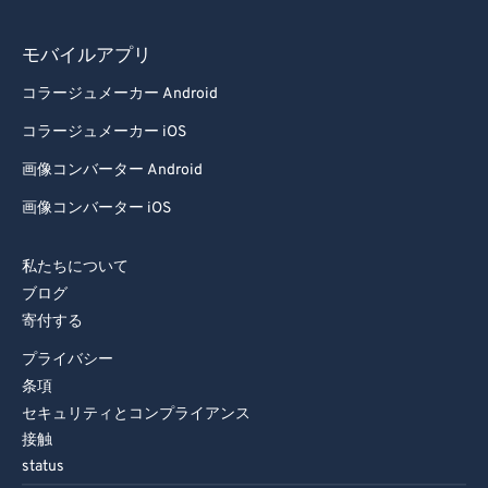
86
86
モバイルアプリ
87
87
コラージュメーカー Android
88
88
コラージュメーカー iOS
89
89
画像コンバーター Android
90
90
画像コンバーター iOS
91
91
92
92
私たちについて
93
93
ブログ
寄付する
94
94
プライバシー
95
95
条項
96
96
セキュリティとコンプライアンス
97
97
接触
status
98
98