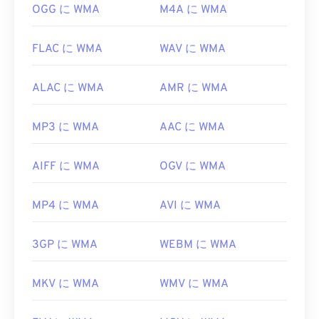
OGG に WMA
M4A に WMA
https://en.wikipedia.org/wiki/Windows_Media_Audio
https://docs.microsoft.com/en-
FLAC に WMA
WAV に WMA
us/windows/desktop/medfound/windows-media-
codecs
ALAC に WMA
AMR に WMA
MP3 に WMA
AAC に WMA
AIFF に WMA
OGV に WMA
MP4 に WMA
AVI に WMA
3GP に WMA
WEBM に WMA
MKV に WMA
WMV に WMA