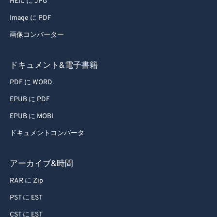
HEIC に JPG
59
59
59
59
59
59
Image に PDF
60
60
画像コンバーター
61
61
62
62
ドキュメント&電子書籍
63
63
PDF に WORD
64
64
EPUB に PDF
65
65
EPUB に MOBI
66
66
ドキュメントコンバータ
67
67
68
68
アーカイブ&時間
69
69
RAR に Zip
70
70
PST に EST
71
71
CST に EST