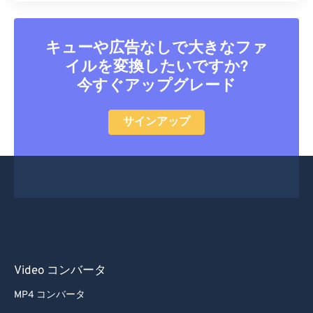
33
33
33
33
33
33
34
34
34
34
34
34
キューや広告なしで大きなファ
35
35
35
35
35
35
イルを変換したいですか?
今すぐアップグレード
36
36
36
36
36
36
37
37
37
37
37
37
サインアップ
38
38
38
38
38
38
39
39
39
39
39
39
40
40
40
40
40
40
41
41
41
41
41
41
42
42
42
42
42
42
43
43
43
43
43
43
Video コンバータ
44
44
44
44
44
44
MP4 コンバータ
45
45
45
45
45
45