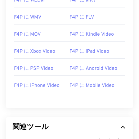
F4P に WEBM
F4P に MKV
F4P に WMV
F4P に FLV
F4P に MOV
F4P に Kindle Video
00
00
00
00
00
00
00
00
F4P に Xbox Video
F4P に iPad Video
F4P に PSP Video
F4P に Android Video
00
00
00
00
00
00
00
00
01
01
01
01
01
01
01
01
F4P に iPhone Video
F4P に Mobile Video
02
02
02
02
02
02
02
02
03
03
03
03
03
03
03
03
04
04
04
04
04
04
04
04
関連ツール
05
05
05
05
05
05
05
05
06
06
06
06
06
06
06
06