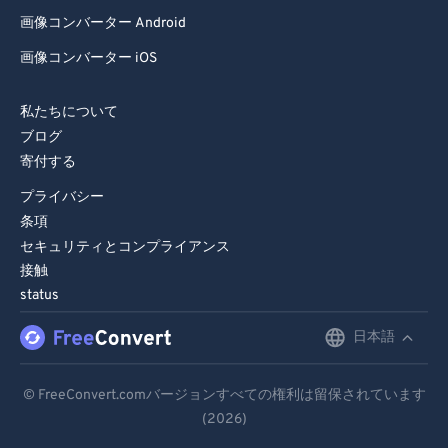
画像コンバーター Android
画像コンバーター iOS
私たちについて
ブログ
寄付する
プライバシー
条項
セキュリティとコンプライアンス
接触
status
日本語
English
Deutsch
© FreeConvert.comバージョンすべての権利は留保されています
(2026)
Español