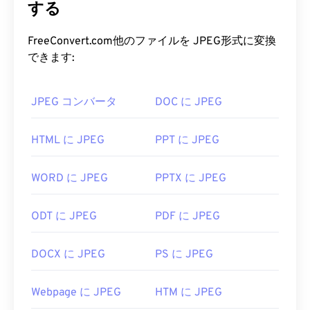
使用されている理由です。JPEGファイルは比較的
する
サイズが小さいため、インターネットでの転送やウ
ェブサイトでの使用に最適です。当社の
JPEG圧縮
FreeConvert.com他のファイルを JPEG形式に変換
ツールを使えば、ファイルサイズを最大80%削減
できます:
できます。
さらに高い圧縮率が必要な場合は、
JPG を、より
JPEG コンバータ
DOC に JPEG
新しく、より圧縮性の高いファイル形式である
WebP に
変換できます。
HTML に JPEG
PPT に JPEG
JPEG ファイルを開くにはどうす
WORD に JPEG
PPTX に JPEG
ればいいですか?
ほぼすべての画像ビューアプログラムやアプリケー
ODT に JPEG
PDF に JPEG
ションはJPEGファイルを認識し、開くことができ
ます。JPEGファイルをダブルクリックするだけ
DOCX に JPEG
PS に JPEG
で、通常はデフォルトの画像ビューア、画像エディ
タ、またはウェブブラウザで開きます。ファイルを
Webpage に JPEG
HTM に JPEG
開くアプリケーションを選択するには、右クリック