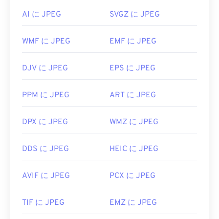
して「プログラムから開く」を選択してください。
AI に JPEG
SVGZ に JPEG
JPEG ファイルは、
Chrome
などの一般的な Web ブ
ラウザ、Microsoft
フォト
などの Microsoft アプリ
ケーション、
Apple Preview
などの Mac OS アプリ
WMF に JPEG
EMF に JPEG
ケーションで自動的に開きます。
DJV に JPEG
EPS に JPEG
開発者:
Joint Photographic Experts Group
初回リリース:
1992年9月18日
PPM に JPEG
ART に JPEG
役立つリンク:
https://en.wikipedia.org/wiki/JPEG
DPX に JPEG
WMZ に JPEG
https://www.lifewire.com/jpg-jpeg-file-4139913
DDS に JPEG
HEIC に JPEG
AVIF に JPEG
PCX に JPEG
TIF に JPEG
EMZ に JPEG