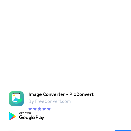
Image Converter - PixConvert
By FreeConvert.com