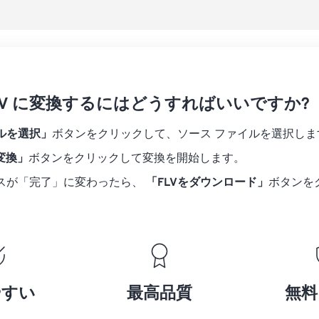
18
18
18
18
15
15
15
15
19
19
19
19
16
16
16
16
20
20
20
20
17
17
17
17
21
21
21
21
18
18
18
18
 FLV に変換するにはどうすればいいですか?
22
22
22
22
19
19
19
19
23
23
23
23
ルを選択」
ボタンをクリックして、ソース ファイルを選択しま
20
20
20
20
24
24
24
に変換」
ボタンをクリックして変換を開始します。
21
21
21
21
25
25
25
スが「完了」に変わったら、
「FLVをダウンロード」
ボタンを
22
22
22
22
26
26
26
23
23
23
23
27
27
27
24
24
24
28
28
28
25
25
25
29
29
29
26
26
26
やすい
最高品質
無料
30
30
30
27
27
27