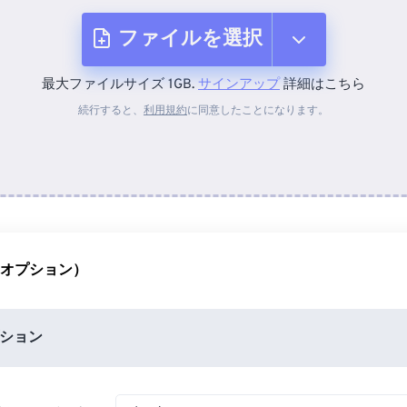
ファイルを選択
最大ファイルサイズ 1GB.
サインアップ
詳細はこちら
デバイスから
続行すると、
利用規約
に同意したことになります。
Dropboxから
Googleドライブから
（オプション）
OneDriveから
ション
URLから