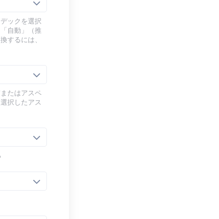
ーデックを選択
、「自動」（推
変換するには、
度またはアスペ
、選択したアス
る