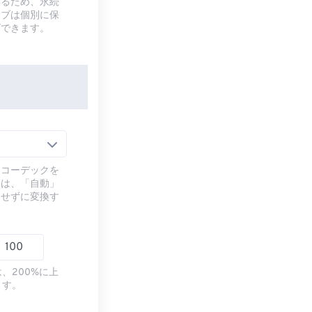
いるため、永続
サブは個別に保
ズできます。
るコーデックを
には、「自動」
ドせずに変換す
、200%に上
ます。