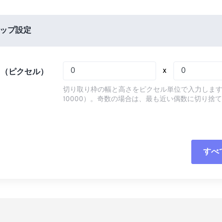
05
05
05
05
02
02
02
02
06
06
06
06
03
03
03
03
ップ設定
07
07
07
07
04
04
04
04
08
08
08
08
05
05
05
05
x
さ（ピクセル）
09
09
09
09
06
06
06
06
切り取り枠の幅と高さをピクセル単位で入力します
10
10
10
10
07
07
07
07
10000）。奇数の場合は、最も近い偶数に切り捨
11
11
11
11
08
08
08
08
12
12
12
12
09
09
09
09
13
13
13
13
10
10
10
10
すべ
すべてのオプシ
14
14
14
14
11
11
11
11
プリセットから
15
15
15
15
12
12
12
12
16
16
16
16
13
13
13
13
プリセットとし
17
17
17
17
14
14
14
14