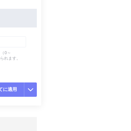
（0～
てられます。
てに適用
ョンをリセット
適用
て保存