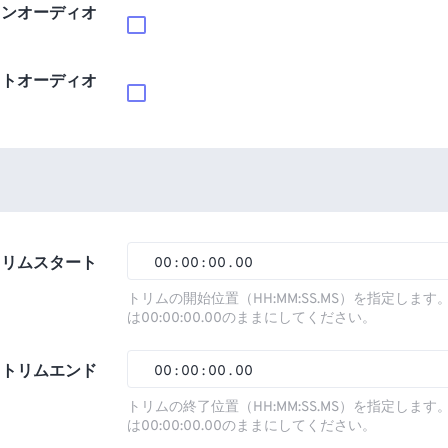
インオーディオ
ウトオーディオ
トリムスタート
00
:
00
:
00
.
00
00
00
00
00
トリムの開始位置（HH:MM:SS.MS）を指定しま
は00:00:00.00のままにしてください。
01
01
01
01
02
02
02
02
トリムエンド
00
:
00
:
00
.
00
03
03
03
03
00
00
00
00
トリムの終了位置（HH:MM:SS.MS）を指定しま
は00:00:00.00のままにしてください。
04
04
04
04
01
01
01
01