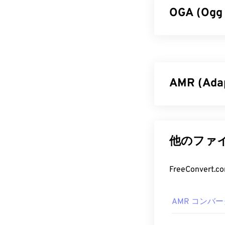
OGA (Og
Ogg Vorb
ァイル形式です
基本機能を表し
AMR (Ad
OGA フ
OGAファイル
アダプティブ・
できる他のプ
す。AMR音声
（Global Syste
OGAは
他のファイ
Windows
Telecommunic
が、
Direct
ースでない場
AMR フ
FreeConve
開発者:
Xiph.Or
AMRファイル
初回リリース:
2
AMR コンバー
バイル
デバイス
役立つリンク:
RealPlayer
、
X