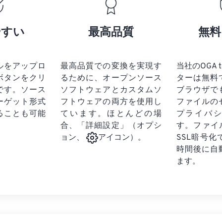
17
17
17
17
21
21
21
21
18
18
18
18
やすい
最高品質
無料
22
22
22
22
19
19
19
19
23
23
23
23
20
20
20
20
24
24
24
ルをアップロ
最高品質での変換を実現す
当社のOGA 
21
21
21
21
ボタンをクリ
るために、オープンソース
ターは無料
25
25
25
22
22
22
22
です。
ソース
ソフトウェアとカスタムソ
ブラウザで
26
26
26
ーゲット形式
フトウェアの両方を使用し
23
23
23
23
ファイルの
ることも可能
ています。ほとんどの場
プライバ
27
27
27
24
24
24
合、「詳細設定」（オプシ
す。ファイ
28
28
28
25
25
25
SSL暗号
ョン、
アイコン）。
29
29
29
時間後に自
26
26
26
ます。
30
30
30
27
27
27
31
31
31
28
28
28
32
32
32
29
29
29
33
33
33
30
30
30