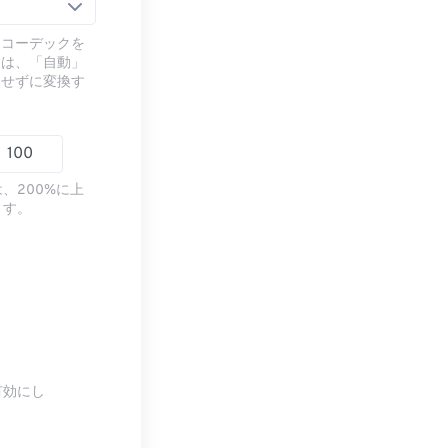
るコーデックを
には、「自動」
ドせずに変換す
、200%に上
ます。
有効にし