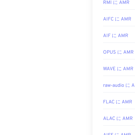
RMI に AMR
https://xiph.or
無料のオーデ
くことができます
https://www.iet
AIFC に AMR
イルは圧縮率
開発元:
第3世代
AIF に AMR
初回リリース:
1
役立つリンク:
OPUS に AMR
https://en.wik
WAVE に AMR
https://www.ets
raw-audio に 
FLAC に AMR
ALAC に AMR