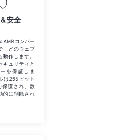
＆安全
to AMRコンバー
で、どのウェブ
も動作します。
セキュリティと
シーを保証しま
ルは256ビット
化で保護され、数
動的に削除され