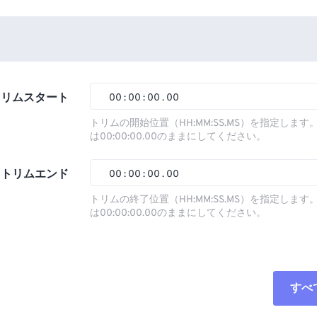
トリムスタート
00
:
00
:
00
.
00
トリムの開始位置（HH:MM:SS.MS）を指定しま
は00:00:00.00のままにしてください。
00
00
00
00
01
01
01
01
トリムエンド
00
:
00
:
00
.
00
02
02
02
02
トリムの終了位置（HH:MM:SS.MS）を指定しま
は00:00:00.00のままにしてください。
03
03
03
03
00
00
00
00
04
04
04
04
01
01
01
01
05
05
05
05
02
02
02
02
すべ
06
06
06
06
03
03
03
03