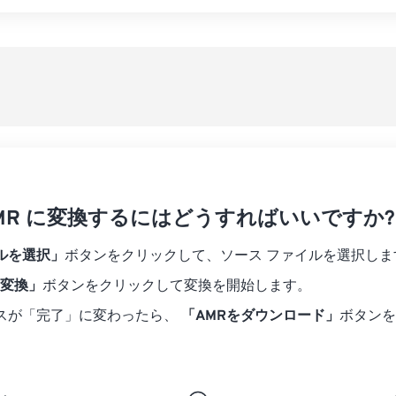
07
07
07
07
04
04
04
04
すべてのオプシ
08
08
08
08
05
05
05
05
プリセットから
09
09
09
09
06
06
06
06
10
10
10
10
07
07
07
07
プリセットとし
11
11
11
11
08
08
08
08
12
12
12
12
09
09
09
09
13
13
13
13
10
10
10
10
14
14
14
14
 AMR に変換するにはどうすればいいですか?
11
11
11
11
15
15
15
15
12
12
12
12
ルを選択」
ボタンをクリックして、ソース ファイルを選択しま
16
16
16
16
13
13
13
13
に変換」
ボタンをクリックして変換を開始します。
17
17
17
17
14
14
14
14
スが「完了」に変わったら、
「AMRをダウンロード」
ボタンを
18
18
18
18
15
15
15
15
19
19
19
19
16
16
16
16
20
20
20
20