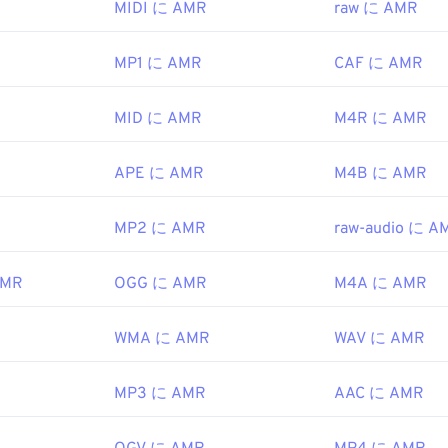
MIDI に AMR
raw に AMR
g/vorbis/
ィオ編集ソフトウェア
Audacity
47
などの他のソフトウェアでもAM
47
47
44
44
44
。Audacityは
SourceForge.net
から簡単にダウンロードできま
f.org/rfc/rfc5334.txt
48
48
48
45
45
45
MP1 に AMR
CAF に AMR
が高く、狭帯域信号に特化しているため、音楽ファイルには適
49
49
49
46
46
46
パートナーシッププロジェクト (3GPP)
MID に AMR
M4R に AMR
50
50
50
47
47
47
999
51
51
51
48
48
48
APE に AMR
M4B に AMR
52
52
52
49
49
49
ipedia.org/wiki/Adaptive_Multi-Rate_audio_codec
53
53
53
50
50
50
MP2 に AMR
raw-audio に A
i.org/
54
54
54
51
51
51
AMR
OGG に AMR
M4A に AMR
55
55
55
52
52
52
56
56
56
53
53
53
WMA に AMR
WAV に AMR
57
57
57
54
54
54
58
58
58
MP3 に AMR
AAC に AMR
55
55
55
59
59
59
56
56
56