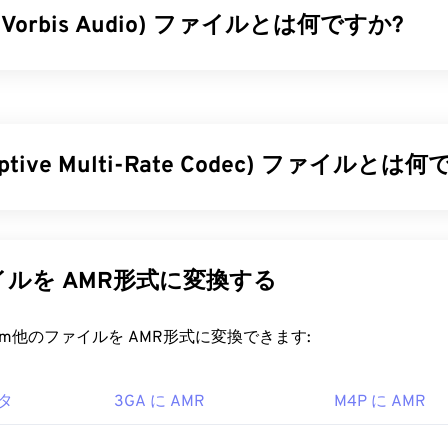
g Vorbis Audio) ファイルとは何ですか?
34
34
34
31
31
31
35
35
35
32
32
32
is Audio (OGA) は、オーディオファイル用のマルチメディアコン
36
36
36
33
33
33
。「Ogg」はコンテナ名、「Vorbis」は圧縮機構名であり、そ
37
37
37
ています。OGAは
無料
、
オープンソース
、そして
特許取得さ
34
34
34
38
38
38
aptive Multi-Rate Codec) ファイルとは
35
35
35
ァイルを開くにはどうすればいいですか?
39
39
39
36
36
36
を開くには、
VLCメディアプレーヤー
が最適です。OGAファイ
マルチレート（AMR）は、
音声符号化
によく用いられる圧縮
40
40
40
37
37
37
ログラムには、
Winamp
や
Xine
などがあります。
コーデックは狭帯域信号に特化しており、音声録音やラジオに最
41
41
41
38
38
38
m for Mobile Communications）
や
UMTS（Universal Mobile
ルを AMR形式に変換する
 Media Player
および
DirectShow
ベースのプレーヤーで開くこ
ations System）
で広く使用されています。
42
42
42
Showフィルター
を使用する必要があります。ただし、プレーヤーがDir
39
39
39
合は、フィルターは必要ありません。
43
43
43
40
40
40
ァイルを開くにはどうすればいいですか?
rt.com他のファイルを AMR形式に変換できます:
g Foundation
44
44
44
41
41
41
はMMSメッセージングを含む携帯電話でよく使用されるため、
003
45
45
45
タ
3GA に AMR
M4P に AMR
42
42
42
で開くことができます。AMRは
VLCメディアプレーヤー
、
Qui
ine
でも開くことができます。
46
46
46
43
43
43