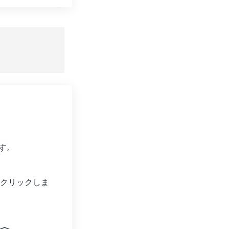
ョンをリセット
適用
て保存
す。
クリックしま