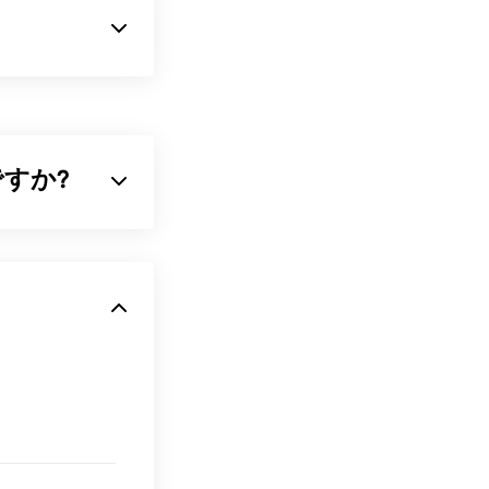
テナおよび圧縮フ
の名称はOGAの
れていません
。
何ですか?
ルを開くことが
音声ファイルで
適です。GSM
とができます
ectShowベ
ほとんどの
3Gモ
ckTime
、