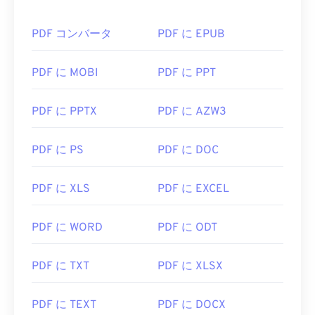
役立つリンク:
https://en.wikipedia.org/wiki/Portable_Document_Form
PDF コンバータ
PDF に EPUB
https://acrobat.adobe.com/us/en/why-
adobe/about-adobe-pdf.html
PDF に MOBI
PDF に PPT
PDF に PPTX
PDF に AZW3
PDF に PS
PDF に DOC
PDF に XLS
PDF に EXCEL
PDF に WORD
PDF に ODT
PDF に TXT
PDF に XLSX
PDF に TEXT
PDF に DOCX