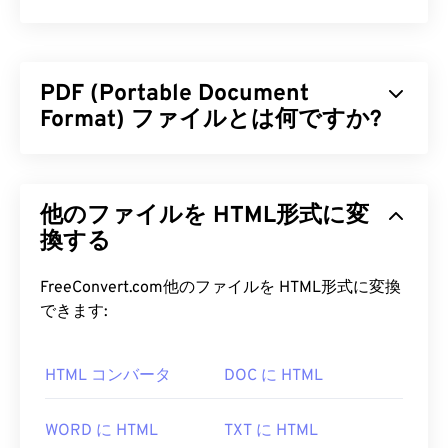
PDF (Portable Document
Format) ファイルとは何ですか?
PDF（Portable Document Format）は、テキスト
文書とグラフィック画像の両方の特性を備えた汎用
他のファイルを HTML形式に変
的なファイル形式であり、今日最も広く使用されて
いるファイル形式の一つです。PDFが広く普及して
換する
いる理由は、元の文書の書式を維持できることで
す。PDFファイルは、どのデバイスやオペレーティ
FreeConvert.com他のファイルを HTML形式に変換
ングシステムでも常に同じ外観を保ちます。
できます:
PDF ファイルを開くにはどうすれ
HTML コンバータ
DOC に HTML
ばいいですか?
PDFファイルを開く必要がある場合、ほとんどの人
WORD に HTML
TXT に HTML