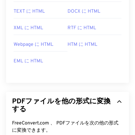
は
Adobe Acrobat Reader
をすぐに使います。
AdobeはPDF標準を開発し、そのプログラムは間違
TEXT に HTML
DOCX に HTML
いなく最も
人気のある無料PDFリーダー
です。使い
勝手は全く問題ありませんが、個人的には、必要の
XML に HTML
RTF に HTML
ない、あるいは使いたくない機能がたくさん含まれ
ていて、やや肥大化したプログラムだと感じていま
す。
Webpage に HTML
HTM に HTML
ChromeやFirefoxなど、ほとんどのウェブブラウザ
EML に HTML
はPDFファイル自体を開くことができます。アドオ
ンや拡張機能が必要かどうかは別として、オンライ
ン上のPDFリンクをクリックした際に自動的にPDF
ファイルが開くようにしておくと非常に便利です。
もう少し高度な機能が欲しい場合は、
SumatraPDF
か
MuPDFを
強くお勧めします。どちらも無料で
PDFファイルを他の形式に変換
す。
する
開発者:
ISO
FreeConvert.com 、 PDFファイルを次の他の形式
初回リリース:
1993年6月15日
に変換できます。