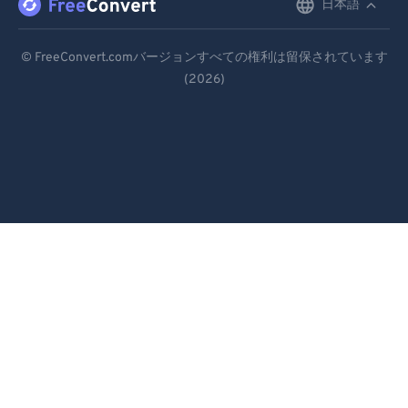
日本語
English
Deutsch
© FreeConvert.comバージョンすべての権利は留保されています
(2026)
Español
Français
Português
Italiano
Dutch
日本語
简体中文
繁體中文
한국어