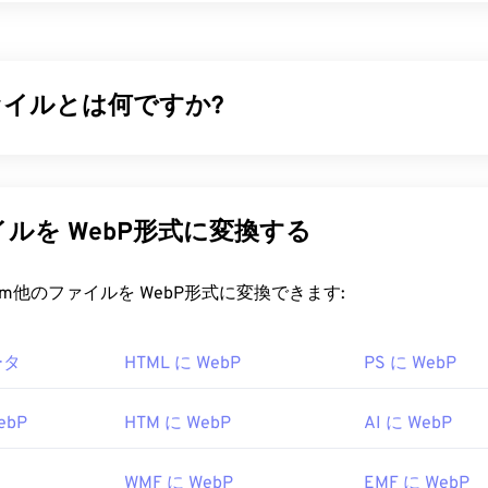
ble Document Format）は、テキスト文書とグラフィック画
ファイル形式であり、今日最も広く使用されているファイル形
及している理由は、元の文書の書式を維持できることです。PD
オペレーティングシステムでも常に同じ外観を保ちます。
ファイルとは何ですか?
ァイルを開くにはどうすればいいですか?
圧縮
を用いてウェブページやモバイルアプリケーションに最適
を開く必要がある場合、ほとんどの人は
Adobe Acrobat Reader
スのファイル形式です。WebP画像は、
JPEG（JPG）
や
Porta
はPDF標準を開発し、そのプログラムは間違いなく最も
人気のある
G）
ファイルと比較して最大30%もサイズが小さく、画質は同等
ルを WebP形式に変換する
勝手は全く問題ありませんが、個人的には、必要のない、ある
ページやモバイルアプリケーションで高速に読み込まれます。
さん含まれていて、やや肥大化したプログラムだと感じていま
ファイルを開くにはどうすればいいですか?
rt.com他のファイルを WebP形式に変換できます:
irefoxなど、ほとんどのウェブブラウザはPDFファイル自体を開
拡張機能が必要かどうかは別として、オンライン上のPDFリ
ためのデフォルトのプログラムは
Google Chrome（Chrome）
で
PDFファイルが開くようにしておくと非常に便利です。もう
ータ
HTML に WebP
PS に WebP
わず動作します。WebPファイルは
GIMP
や
Microsoft Paint
でも
、
SumatraPDF
か
MuPDFを
強くお勧めします。どちらも無料で
e以外にも、他のすべてのウェブブラウザがWebP形式をサポート
ebP
HTM に WebP
AI に WebP
料ビューアとしては、
Pixelmator
と
Photopea
があります。また
1993年6月15日
もお試しください。IrfanView、
Windows Photo Viewer
、
Adob
WMF に WebP
EMF に WebP
WebPを開くためのプラグインを必ずインストールしてくださ