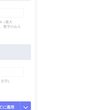
6（最大
マ、数字のみ入
。
 文字)。
てに適用