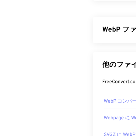
PDF（Porta
えた汎用的な
PDFが広く普
のデバイスや
WebP 
PDF フ
WebPは、
予測
PDFファイル
るオープンソー
す。Adobe
Graphics（PN
他のファイ
ー
です。使い
像は、ウェブ
い機能がたく
WebP 
FreeConve
ChromeやF
す。アドオンや
WebPを開く
た際に自動的に
WebP コンバ
トフォームを問
欲しい場合は
す。Chrom
開発者:
ISO
Webpage に W
他に試せる無
初回リリース:
PaintShop Pro
SVGZ に WebP
使用する
前
に、