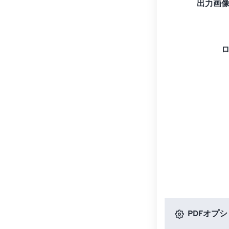
出力画
PDFオプ