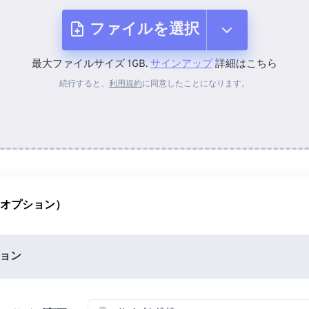
ファイルを選択
最大ファイルサイズ 1GB.
サインアップ
詳細はこちら
デバイスから
続行すると、
利用規約
に同意したことになります。
Dropboxから
Googleドライブから
（オプション）
OneDriveから
ョン
URLから