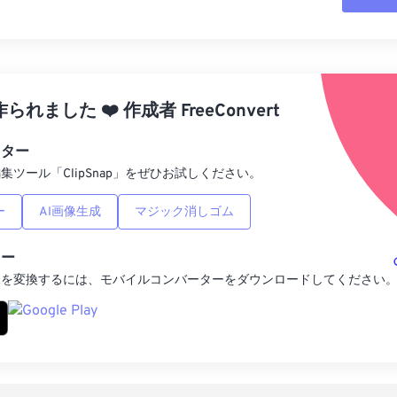
すべてのオプシ
プリセットから
作られました
❤️
作成者
FreeConvert
プリセットとし
ィター
集ツール「ClipSnap」をぜひお試しください。
ー
AI画像生成
マジック消しゴム
ター
像を変換するには、モバイルコンバーターをダウンロードしてください