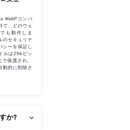
to WebPコンバ
料で、どのウェ
ザでも動作しま
ルのセキュリテ
バシーを保証し
イルは256ビッ
号化で保護され、
自動的に削除さ
ですか?