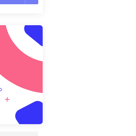
ョンをリセット
適用
て保存
。