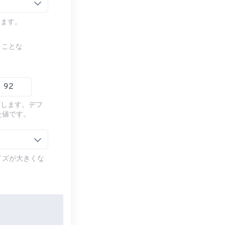
します。
うことな
下します。デフ
た値です。
イズが大きくな