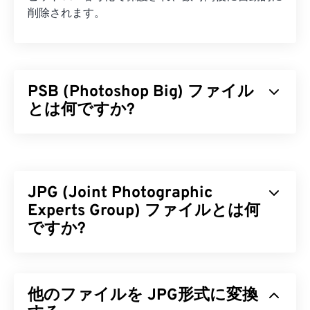
削除されます。
PSB (Photoshop Big) ファイル
とは何ですか?
Photoshop Big（PSB）ファイルはAdobe PSDファ
イルと
ほぼ同じ
ですが、はるかに大きなファイルサ
イズに対応しています。2ギガバイト（GB）を超え
JPG (Joint Photographic
るPhotoshopファイルはPSBとして保存できます。
さらに、PSBは最大300,000ピクセルまで保存でき
Experts Group) ファイルとは何
ますが、PSDファイルは最大30,000ピクセルに制
ですか?
限されています。PSBはPSDと同じPhotoshop機能
をすべてサポートしているため、大容量の
JPG（Joint Photographic Experts Group）は、写
Photoshopファイルを扱うのに魅力的な選択肢とな
真やグラフィックを圧縮するアルゴリズムを採用し
ります。
他のファイルを JPG形式に変換
た汎用ファイル形式です。JPGの優れた圧縮率こそ