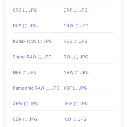
CR3 に JPG
DRF に JPG
DCS に JPG
CRW に JPG
Kodak RAW に JPG
K25 に JPG
Sigma RAW に JPG
RWL に JPG
NEF に JPG
NRW に JPG
Panasonic RAW に JPG
X3F に JPG
ARW に JPG
JFIF に JPG
CBR に JPG
ICO に JPG