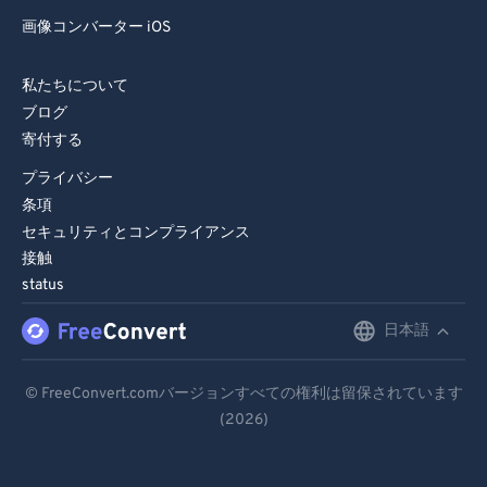
画像コンバーター iOS
私たちについて
ブログ
寄付する
プライバシー
条項
セキュリティとコンプライアンス
接触
status
日本語
English
Deutsch
© FreeConvert.comバージョンすべての権利は留保されています
(2026)
Español
Français