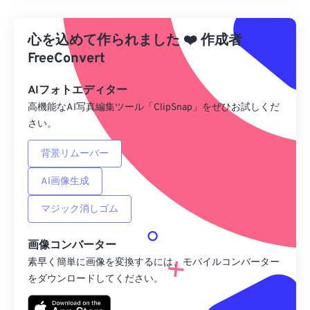
プリセットから適用
心を込めて作られました
❤️
作成者
プリセットとして保存
FreeConvert
AIフォトエディター
高機能なAI写真編集ツール「ClipSnap」をぜひお試しくだ
さい。
背景リムーバー
AI画像生成
マジック消しゴム
画像コンバーター
素早く簡単に画像を変換するには、モバイルコンバーター
をダウンロードしてください。