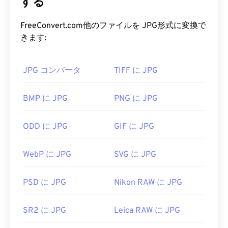
が、広く使用されている理由です。また、JPGファ
する
PSB ファイルを開くにはどうすれ
イルは比較的サイズが小さいため、インターネット
ばいいですか?
での転送やウェブサイトでの使用に最適です。当社
FreeConvert.com他のファイルを JPG形式に変換で
の
JPEG圧縮
ツールを使用すれば、ファイルサイズ
きます:
Adobe PhotoshopはPSBファイルを開くための主要
を最大80%削減できます。
なプログラムです。また、PSBをGIF、JPG、
さらに高い圧縮率が必要な場合は、
JPG を、より
EPS、PNGなどの他のファイル形式に変換するのに
JPG コンバータ
TIFF に JPG
新しく、より圧縮性の高いファイル形式である
最適なプログラムでもあります。FreeConvert.com
WebP に
変換できます。
の
PSB to JPG
や
PSB to PDFなど
のコンバータを使
BMP に JPG
PNG に JPG
えば、Photoshopを使わずにPSBファイルを変換す
JPG ファイルを開くにはどうすれ
ることもできます。
ODD に JPG
GIF に JPG
ばいいですか?
ほぼすべての画像ビューアプログラムやアプリケー
開発元:
Adob​​e Inc.
WebP に JPG
SVG に JPG
ションはJPGファイルを認識し、開くことができま
初回リリース:
1990年2月19日
す。JPGファイルをダブルクリックするだけで、通
PSD に JPG
Nikon RAW に JPG
常はデフォルトの画像ビューア、画像エディタ、ま
役立つリンク:
たはウェブブラウザで開きます。ファイルを開くア
https://www.adobe.com/devnet-
SR2 に JPG
Leica RAW に JPG
プリケーションを選択するには、右クリックして
apps/photoshop/fileformatashtml/#50577409_72092
「プログラムから開く」を選択してください。