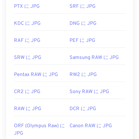
PTX に JPG
SRF に JPG
JPGファイルは、
Chrome
などの一般的なウェブブ
ラウザ、Microsoft
フォト
などのMicrosoftアプリケ
ーション、
Apple Preview
などのMac OSアプリケ
KDC に JPG
DNG に JPG
ーションで自動的に開きます。JPEG画像のサイズ
を変更するには、
画像リサイズ
ツールをご利用くだ
RAF に JPG
PEF に JPG
さい。
開発者:
Joint Photographic Experts Group
SRW に JPG
Samsung RAW に JPG
初回リリース:
1992年9月18日
Pentax RAW に JPG
RW2 に JPG
関連するJPGツール:
カラーピッカー
を使用して画像から色を選択します
CR2 に JPG
Sony RAW に JPG
RAW に JPG
DCR に JPG
ORF (Olympus Raw) に
Canon RAW に JPG
JPG