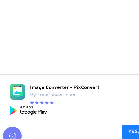
Image Converter - PixConvert
By FreeConvert.com
YES,