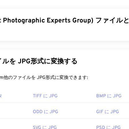
よび
その他の
RAWファイル）などのRAWファイルは、写真家や
理を完全に制御することを可能にし、これがRW2を使用する
nt Photographic Experts Group) フ
ァイルを開くにはどうすればいいですか?
めのデフォルトのプログラムは、パナソニックの
PHOTOfunSTU
Windows（Windows）およびmacOSでは、
Photoshop
、
Photosho
 Photographic Experts Group）は、写真やグラフィックを圧
htroom
などのAdobe製品を使用してください。Linux/Unix
ファイル形式です。JPGの優れた圧縮率こそが、広く使用さ
ラットフォーム、無料の
darktable
を使用してください。
Gファイルは比較的サイズが小さいため、インターネットでの
ルを JPG形式に変換する
最適です。当社の
JPEG圧縮
ツールを使用すれば、ファイルサイ
料ビューアとしては
、XnView MP
、
RawTherapee
、
IrfanView
ーアとしては
FastRawViewer
があります。Windowsでは、
LUMIX
rt.com他のファイルを JPG形式に変換できます:
ビューアです。
縮率が必要な場合は、
JPG を、より新しく、より圧縮性の高い
変換できます。
ソニック
タ
TIFF に JPG
BMP に JPG
2014年5月
ァイルを開くにはどうすればいいですか?
ODD に JPG
GIF に JPG
像ビューアプログラムやアプリケーションはJPGファイルを
PGファイルをダブルクリックするだけで、通常はデフォルト
SVG に JPG
PSD に JPG
、またはウェブブラウザで開きます。ファイルを開くアプリケ