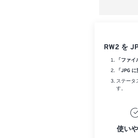
RW2 を
「ファイ
「JPG 
ステータ
す。
使い