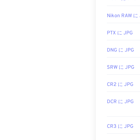
するには、右
Nikon RAW に
JPGファイル
アプリケーシ
JPEG画像の
PTX に JPG
開発者:
Joint P
DNG に JPG
初回リリース:
関連するJPGツ
SRW に JPG
カラーピッカ
CR2 に JPG
DCR に JPG
CR3 に JPG