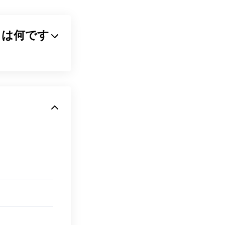
画像編集者に画
主
な
利点
です。
ァイルとは何です
DIO
です。
p Elements
、
縮するアルゴリズム
では、オープンソー
れている理由で
転送やウェブサイ
ズを最大80%削
などがありま
 RAW Codecが
ファイル形式で
認識し、開くこと
の画像ビューア、
ーションを選択