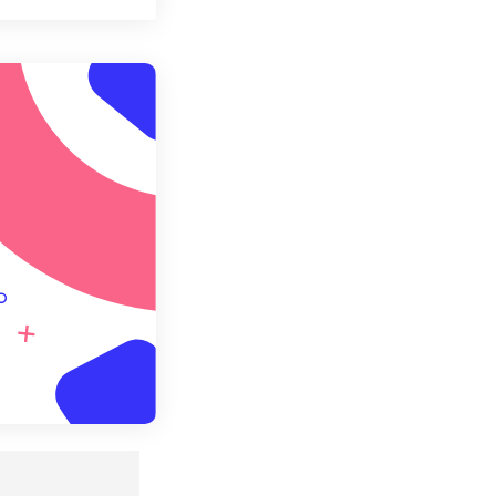
ョンをリセット
適用
て保存
。