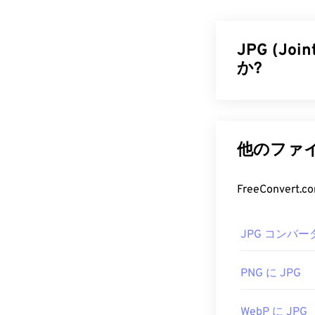
す。RW2（お
像ファイルの処
JPG (Joi
RW2 フ
か?
RW2を開くた
Microsoft 
JPG（Joint
Photoshop Lig
を採用した汎用
ス、クロスプ
す。また、JP
他のファイ
トでの使用に
他に試せる無
減できます。
す。有料ビュ
FreeConve
互換性のある
さらに高い圧
ある WebP に
開発元：
パナ
JPG コンバー
初回リリース:
JPG フ
PNG に JPG
ほぼすべての画
ができます。J
WebP に JPG
画像エディタ