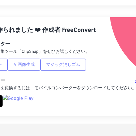
すべてのオプシ
プリセットから
作られました
❤️
作成者
FreeConvert
プリセットとし
ィター
集ツール「ClipSnap」をぜひお試しください。
ー
AI画像生成
マジック消しゴム
ター
像を変換するには、モバイルコンバーターをダウンロードしてください