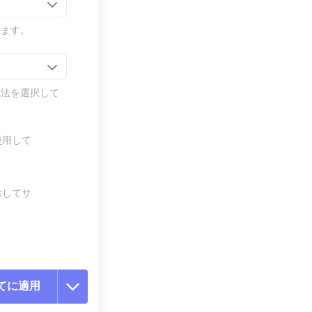
します。
方法を選択して
使用して
除してサ
てに適用