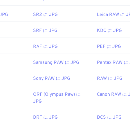
クリックして「プログラムから開く」を選択してください。
 JPG
SR2 に JPG
Leica RAW に J
は、
Chrome
などの一般的なウェブブラウザ、Microsoft
フォト
な
ョン、
Apple Preview
などのMac OSアプリケーションで自動的
サイズを変更するには、
画像リサイズ
ツールをご利用ください。
SRF に JPG
KDC に JPG
hotographic Experts Group
RAF に JPG
PEF に JPG
1992年9月18日
ール:
Samsung RAW に JPG
Pentax RAW に
ー
を使用して画像から色を選択します
Sony RAW に JPG
RAW に JPG
ORF (Olympus Raw) に
Canon RAW に 
JPG
DRF に JPG
DCS に JPG