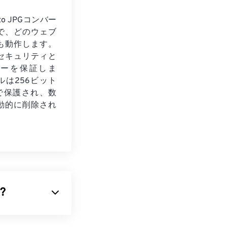
to JPGコンバー
で、どのウェブ
も動作します。
セキュリティと
シーを保証しま
ルは256ビット
化で保護され、数
動的に削除され
?
未処理の
画像で