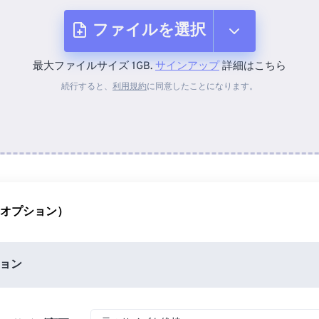
ファイルを選択
最大ファイルサイズ 1GB.
サインアップ
詳細はこちら
デバイスから
続行すると、
利用規約
に同意したことになります。
Dropboxから
Googleドライブから
（オプション）
OneDriveから
ョン
URLから