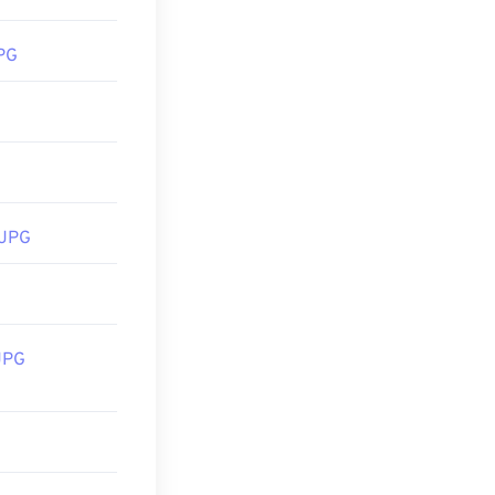
PG
どのMicrosoft
に開きます。
 JPG
JPG