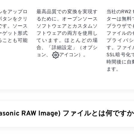
ルをアップロ
最高品質での変換を実現す
当社のRW2 
ボタンをクリ
るために、オープンソース
ターは無料
です。
ソース
ソフトウェアとカスタムソ
ブラウザで
ーゲット形式
フトウェアの両方を使用し
ファイルの
ることも可能
ています。ほとんどの場
プライバ
合、「詳細設定」（オプシ
す。ファイ
SSL暗号
ョン、
アイコン）。
時間後に自
ます。
nasonic RAW Image) ファイルとは何ですか
AW画像（RW2）は、
パナソニックLumix
カメラで撮影され
た