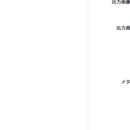
出力画
出力
メ