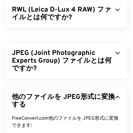
RWL (Leica D-Lux 4 RAW) ファ
イルとは何ですか?
Leica D-Lux 4 RAW（RWL）は
、Leica D-Lux 4
カメ
ラで生成されるデフォルトのRAWファイル形式で
す。RAWファイルは、フィルムで生成される物理
JPEG (Joint Photographic
的な
ネガ
と同じ用途で使用されます。したがって、
RWL画像のほぼすべての情報にアクセスできるこ
Experts Group) ファイルとは何
とが、このRAWファイル形式を使用する最大の利
ですか?
点です。
JPEG（Joint Photographic Experts Group）は、写
RWL ファイルを開くにはどうすれ
真や画像を圧縮するアルゴリズムを用いた汎用ファ
ばいいですか?
他のファイルを JPEG形式に変換
イル形式です。JPEGの優れた圧縮率こそが、広く
使用されている理由です。JPEGファイルは比較的
する
RWLファイルは、Microsoft Windows（Windows）
サイズが小さいため、インターネットでの転送やウ
とmacOSの両方で、
Photoshop Lightroom
などの
ェブサイトでの使用に最適です。当社の
JPEG圧縮
FreeConvert.com他のファイルを JPEG形式に変換
Adobe製品で開くのが最適です。RWLファイルを開
ツールを使えば、ファイルサイズを最大80%削減
できます:
くためのWindows対応プログラムとしては
、HDR
できます。