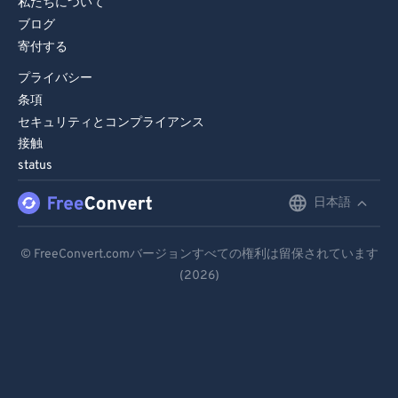
私たちについて
ブログ
寄付する
プライバシー
条項
セキュリティとコンプライアンス
接触
status
日本語
English
Deutsch
© FreeConvert.comバージョンすべての権利は留保されています
(2026)
Español
Français
Português
Italiano