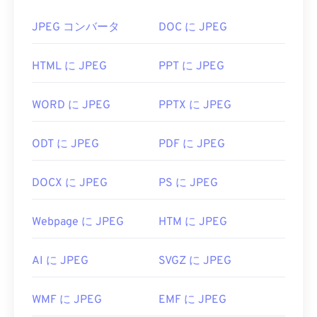
Darkroom
や
Zoner Photo Studio
などがあります。
さらに高い圧縮率が必要な場合は、
JPG を、より
JPEG コンバータ
DOC に JPEG
RWL の代替ビューアは
XnView MP
です。RWL は
新しく、より圧縮性の高いファイル形式である
Adob​​e Photoshop Camera Raw
、
Adobe DNG
WebP に
変換できます。
HTML に JPEG
PPT に JPEG
Converter
、
Magix Photo Manager
でもサポートさ
れています。
JPEG ファイルを開くにはどうす
WORD に JPEG
PPTX に JPEG
ればいいですか?
開発元：
ライカ
初回リリース:
2008
ほぼすべての画像ビューアプログラムやアプリケー
ODT に JPEG
PDF に JPEG
ションはJPEGファイルを認識し、開くことができ
ます。JPEGファイルをダブルクリックするだけ
DOCX に JPEG
PS に JPEG
で、通常はデフォルトの画像ビューア、画像エディ
タ、またはウェブブラウザで開きます。ファイルを
Webpage に JPEG
HTM に JPEG
開くアプリケーションを選択するには、右クリック
して「プログラムから開く」を選択してください。
AI に JPEG
SVGZ に JPEG
JPEG ファイルは、
Chrome
などの一般的な Web ブ
ラウザ、Microsoft
フォト
などの Microsoft アプリ
ケーション、
Apple Preview
などの Mac OS アプリ
WMF に JPEG
EMF に JPEG
ケーションで自動的に開きます。