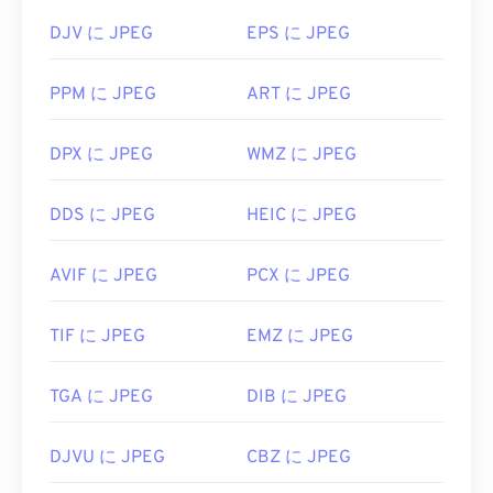
DJV に JPEG
EPS に JPEG
開発者:
Joint Photographic Experts Group
初回リリース:
1992年9月18日
PPM に JPEG
ART に JPEG
役立つリンク:
https://en.wikipedia.org/wiki/JPEG
DPX に JPEG
WMZ に JPEG
https://www.lifewire.com/jpg-jpeg-file-4139913
DDS に JPEG
HEIC に JPEG
AVIF に JPEG
PCX に JPEG
TIF に JPEG
EMZ に JPEG
TGA に JPEG
DIB に JPEG
DJVU に JPEG
CBZ に JPEG