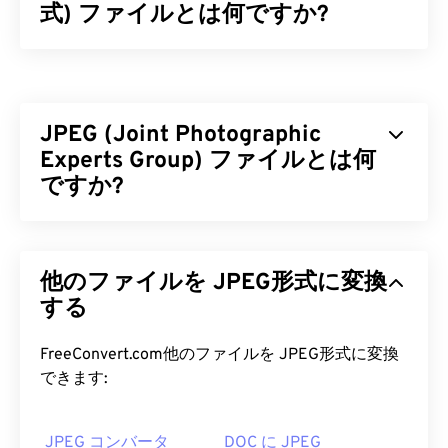
式) ファイルとは何ですか?
タグ付き画像ファイル形式（TIFF）、別名TIFは、
最も一般的な画像ファイル形式の一つです。TIFFフ
ァイルが最も広く使用されているのは、デジタル広
JPEG (Joint Photographic
告やデスクトップパブリッシングです。TIFFのビッ
トマップとラスター構造により、JPEG、ロスレス
Experts Group) ファイルとは何
圧縮された画像ファイル、レイヤー付き画像、ある
ですか?
いはページとして
保存
できる柔軟性を備えていま
す。
JPEG（Joint Photographic Experts Group）は、写
真や画像を圧縮するアルゴリズムを用いた汎用ファ
TIFF ファイルを開くにはどうすれ
他のファイルを JPEG形式に変換
イル形式です。JPEGの優れた圧縮率こそが、広く
ばいいですか?
使用されている理由です。JPEGファイルは比較的
する
サイズが小さいため、インターネットでの転送やウ
TIFFファイルを開く最も一般的なプログラムは、
ェブサイトでの使用に最適です。当社の
JPEG圧縮
FreeConvert.com他のファイルを JPEG形式に変換
Windowsの場合は
Photo Viewer
、macOSの場合は
ツールを使えば、ファイルサイズを最大80%削減
できます:
Apple Preview
です。無料の独立したプログラムと
できます。
しては、
XnView MP
があります。TIFFファイルを
さらに高い圧縮率が必要な場合は、
JPG を、より
開くのに問題がある場合は、
TIFFからJPGへの
コ
JPEG コンバータ
DOC に JPEG