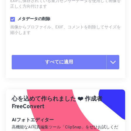
EXIFに保存されている重力センサーデータを使用して画像を
正しく方向付けます
メタデータの削除
画像からプロファイル、EXIF、コメントを削除してサイズを
縮小します
すべてに適用
すべてのオプションをリセット
プリセットから適用
心を込めて作られました
❤️
作成者
プリセットとして保存
FreeConvert
AIフォトエディター
高機能なAI写真編集ツール「ClipSnap」をぜひお試しくだ