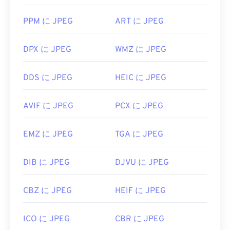
初回リリース:
1992年9月18日
PPM に JPEG
ART に JPEG
役立つリンク:
https://en.wikipedia.org/wiki/JPEG
DPX に JPEG
WMZ に JPEG
https://www.lifewire.com/jpg-jpeg-file-4139913
DDS に JPEG
HEIC に JPEG
AVIF に JPEG
PCX に JPEG
EMZ に JPEG
TGA に JPEG
DIB に JPEG
DJVU に JPEG
CBZ に JPEG
HEIF に JPEG
ICO に JPEG
CBR に JPEG