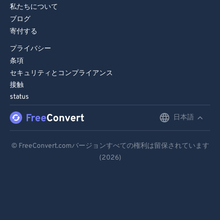
私たちについて
ブログ
寄付する
プライバシー
条項
セキュリティとコンプライアンス
接触
status
日本語
English
Deutsch
© FreeConvert.comバージョンすべての権利は留保されています
(2026)
Español
Français
Português
Italiano