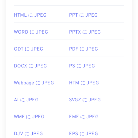
新しく、より圧縮性の高いファイル形式である
ンバーターもご利用いただけます。
WebP に
変換できます。
HTML に JPEG
PPT に JPEG
JPEG ファイルを開くにはどうす
ColorStrokes
、GNU Image Manipulation Program (
WORD に JPEG
PPTX に JPEG
ればいいですか?
GIMP
)、Adobe
Photoshop
、
ACDSee
などの代替
プログラムも、TIFF ファイルを開いたり処理した
ほぼすべての画像ビューアプログラムやアプリケー
りするのに役立ちます。
ODT に JPEG
PDF に JPEG
ションはJPEGファイルを認識し、開くことができ
ます。JPEGファイルをダブルクリックするだけ
DOCX に JPEG
PS に JPEG
で、通常はデフォルトの画像ビューア、画像エディ
開発元:
Aldus Corporation
(現 Adob​​e Inc.)
タ、またはウェブブラウザで開きます。ファイルを
初回リリース:
1986年
Webpage に JPEG
HTM に JPEG
開くアプリケーションを選択するには、右クリック
役立つリンク:
して「プログラムから開く」を選択してください。
AI に JPEG
SVGZ に JPEG
https://www.adobe.io/open/standards/TIFF.html
JPEG ファイルは、
Chrome
などの一般的な Web ブ
ラウザ、Microsoft
フォト
などの Microsoft アプリ
https://www.file-extensions.org/tiff-file-extension
ケーション、
Apple Preview
などの Mac OS アプリ
WMF に JPEG
EMF に JPEG
ケーションで自動的に開きます。
DJV に JPEG
EPS に JPEG
開発者:
Joint Photographic Experts Group