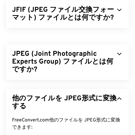
JFIF (JPEG ファイル交換フォー
マット) ファイルとは何ですか?
JPEGファイル交換フォーマット（JFIF）は、JPEG
画像の交換を容易にするシンプルなファイル形式で
す。JFIF規格には、JPG、JPEG、JPE、JIF、JFI
JPEG (Joint Photographic
が含まれます。つまり、JFIFをこれらのファイル形
式のいずれかに名前変更しても、ファイルの圧縮と
Experts Group) ファイルとは何
構造は変わりません。
ですか?
JFIF ファイルを開くにはどうすれ
JPEG（Joint Photographic Experts Group）は、写
ばいいですか?
真や画像を圧縮するアルゴリズムを用いた汎用ファ
他のファイルを JPEG形式に変換
イル形式です。JPEGの優れた圧縮率こそが、広く
JFIFを開くためのデフォルトのプログラムは
使用されている理由です。JPEGファイルは比較的
する
XnView MP
です。これは無料で、どのプラットフォ
サイズが小さいため、インターネットでの転送やウ
ームでも動作します。Microsoft
ェブサイトでの使用に最適です。当社の
JPEG圧縮
FreeConvert.com他のファイルを JPEG形式に変換
Windows（Windows）では、
Adobe Premiere Pro
ツールを使えば、ファイルサイズを最大80%削減
できます:
、
Adobe Media Encoder
、
Nero Multimedia Suite
できます。