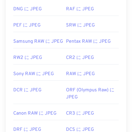
DNG に JPEG
RAF に JPEG
開発者:
Joint Photographic Experts Group
初回リリース:
1992年9月18日
PEF に JPEG
SRW に JPEG
役立つリンク:
https://en.wikipedia.org/wiki/JPEG
Samsung RAW に JPEG
Pentax RAW に JPEG
https://www.lifewire.com/jpg-jpeg-file-4139913
RW2 に JPEG
CR2 に JPEG
Sony RAW に JPEG
RAW に JPEG
DCR に JPEG
ORF (Olympus Raw) に
JPEG
Canon RAW に JPEG
CR3 に JPEG
DRF に JPEG
DCS に JPEG