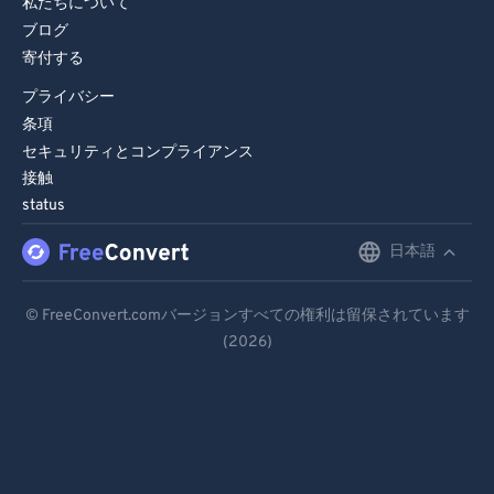
私たちについて
ブログ
寄付する
プライバシー
条項
セキュリティとコンプライアンス
接触
status
日本語
English
Deutsch
© FreeConvert.comバージョンすべての権利は留保されています
(2026)
Español
Français
Português
Italiano