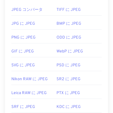
、または
PhotoFiltre Studioの
いずれかのプログラ
さらに高い圧縮率が必要な場合は、
JPG を、より
ムでJFIFを開くことができます。
JPEG コンバータ
TIFF に JPEG
新しく、より圧縮性の高いファイル形式である
JFIFは最小限のファイル形式と考えられています
WebP に
変換できます。
JPG に JPEG
BMP に JPEG
が、この拡張子のファイルはJPGと区別がつかない
ことを覚えておくことが重要です。唯一の違いはフ
JPEG ファイルを開くにはどうす
ァイル拡張子の綴りだけです。Windows 10では、
PNG に JPEG
ODD に JPEG
ればいいですか?
JPGファイルがデフォルトでJFIFとして保存される
場合があります（
出典
）。
ほぼすべての画像ビューアプログラムやアプリケー
GIF に JPEG
WebP に JPEG
ションはJPEGファイルを認識し、開くことができ
開発元:
C-Cube Microsystems
ます。JPEGファイルをダブルクリックするだけ
初回リリース:
SVG に JPEG
1991年
PSD に JPEG
で、通常はデフォルトの画像ビューア、画像エディ
タ、またはウェブブラウザで開きます。ファイルを
役立つリンク:
Nikon RAW に JPEG
SR2 に JPEG
開くアプリケーションを選択するには、右クリック
https://en.wikipedia.org/wiki/JPEG_ファイル_イン
して「プログラムから開く」を選択してください。
ターチェンジ_フォーマット
Leica RAW に JPEG
PTX に JPEG
JPEG ファイルは、
Chrome
などの一般的な Web ブ
ラウザ、Microsoft
フォト
などの Microsoft アプリ
ケーション、
Apple Preview
などの Mac OS アプリ
SRF に JPEG
KDC に JPEG
ケーションで自動的に開きます。