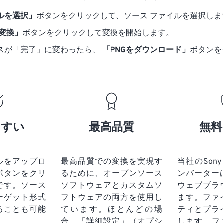
ルを選択」
ボタンをクリックして、ソース ファイルを選択しま
に変換」
ボタンをクリックして変換を開始します。
スが「完了」に変わったら、
「PNGをダウンロード」
ボタンを
やすい
最高品質
無料
ルをアップロ
最高品質での変換を実現す
当社のSony 
ボタンをクリ
るために、オープンソース
ンバーター
です。
ソース
ソフトウェアとカスタムソ
ウェブブラ
ーゲット形式
フトウェアの両方を使用し
ます。ファ
ることも可能
ています。ほとんどの場
ティとプラ
合、「詳細設定」（オプシ
します。フ