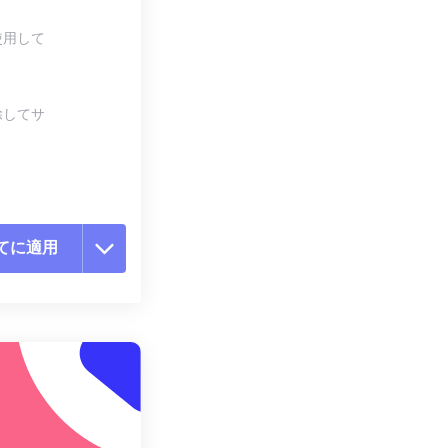
使用して
除してサ
てに適用
ョンをリセット
適用
て保存