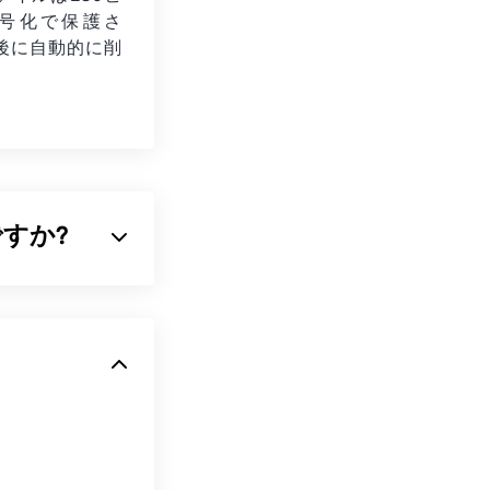
暗号化で保護さ
後に自動的に削
。
何ですか?
びやすくする
ラ
し、透過性もサ
、より透過性の
ください）。
であることで