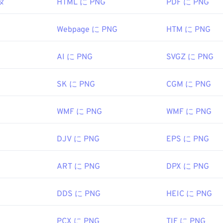
タ
HTML に PNG
PDF に PNG
ァイルはオペレーティングシステムのデフォルトの画像ビュー
ァイルはすべてのウェブブラウザで簡単に表示できます。PNG
Webpage に PNG
HTM に PNG
る場合は、
PNGからJPG
、
PNGからWebP
、または
PNGからB
ください。
AI に PNG
SVGZ に PNG
SK に PNG
CGM に PNG
を開いて編集するには、
GIMP
や
Adobe Photoshop
などの代替プ
ァイルは他のファイル形式よりも少しサイズが大きいため、ウ
が必要です。PNGファイルの興味深い機能の一つは、画像に
WMF に PNG
WMF に PNG
作成できることです。
DJV に PNG
EPS に PNG
velopment Group
ART に PNG
DPX に PNG
996年10月1日
DDS に PNG
HEIC に PNG
feWireの記事
PCX に PNG
TIF に PNG