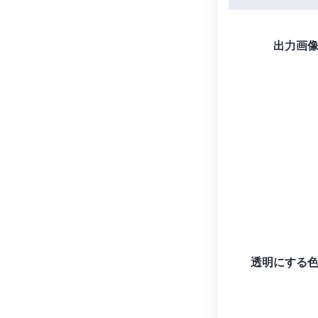
出力画
透明にする