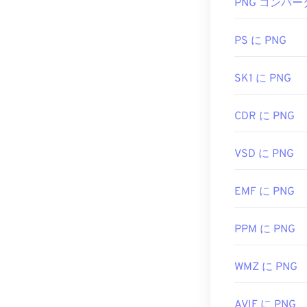
PNG コンバー
通常、PNGフ
また、PNGフ
PS に PNG
のに問題があ
ターをご利用
SK1 に PNG
CDR に PNG
PNGファイル
です。PNGフ
加する際に注意
VSD に PNG
透明な背景を
EMF に PNG
開発者:
PNG De
PPM に PNG
初回リリース:
1
役立つリンク:
WMZ に PNG
PNGに関するLi
AVIF に PNG