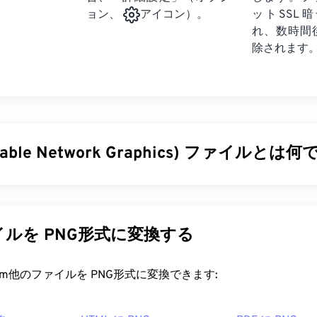
ットSSL
ョン、
アイコン）。
れ、数時間
除されます
rtable Network Graphics) ファイルとは
トワークグラフィックス（PNG）は、画像を圧縮して持ち運
の
ファイル形式です。PNG画像は
RGB
または
RGBA
カラーに対応
ため、アイコンやグラフィックデザインに最適です。PNGは
ルを PNG形式に変換する
ションもサポートしています（
GIFからAPNGへの変換を
お試し
るメリットは、
ロスレス圧縮
を採用した
オープンフォーマット
rt.com他のファイルを PNG形式に変換できます:
ァイルを開くにはどうすればいいですか?