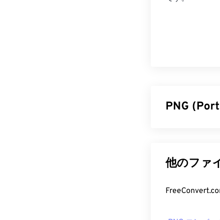
PNG (Po
ポータブルネッ
スターベース
ポートしている
他のファイ
高いアニメー
PNGを使用す
FreeConve
す。
PNG フ