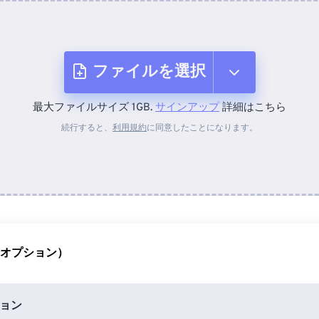
ファイルを選択
最大ファイルサイズ 1GB.
サインアップ
詳細はこちら
デバイスから
続行すると、
利用規約
に同意したことになります。
Dropboxから
Googleドライブから
（オプション）
OneDriveから
ョン
URLから