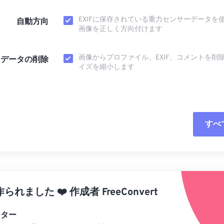
EXIFに保存されている重力センサーデータを
自動方向
画像を正しく方向付けます
画像からプロファイル、EXIF、コメントを削
タデータの削除
イズを縮小します
すべ
すべてのオプシ
プリセットから
作られました
❤️
作成者
FreeConvert
プリセットとし
ィター