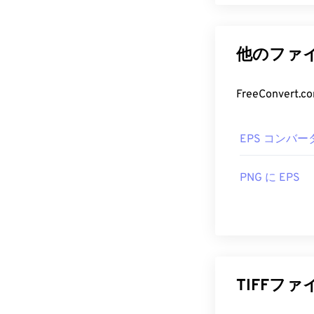
EPS（Encapsul
TIFFファイル
クベースの指示
場合は
Apple P
セル化された
他のファイ
TIFFファイ
場合でも、低解
けます。
れる巨大なハ
FreeConve
EPS フ
ColorStrokes
、G
EPS コンバー
どの代替プログ
EPSは比較的
くためのデフ
Proも
EPSフ
PNG に EPS
開発元:
Aldus C
XnView
、OpenO
初回リリース:
役立つリンク:
EPSは、AI、J
式に変換できます
https://www.ado
アプリケーション、特
TIFFフ
https://www.fil
料のプログラムと