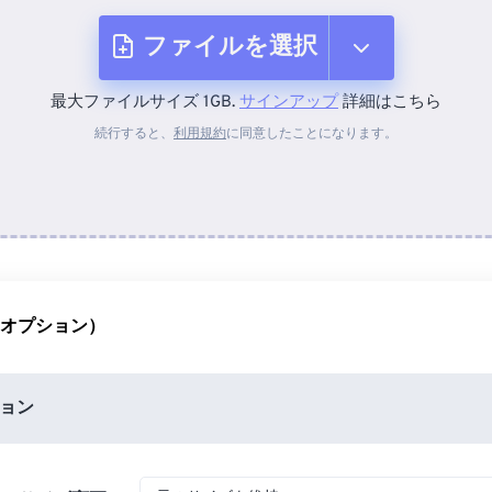
ファイルを選択
最大ファイルサイズ 1GB.
サインアップ
詳細はこちら
デバイスから
続行すると、
利用規約
に同意したことになります。
Dropboxから
Googleドライブから
（オプション）
OneDriveから
ョン
URLから