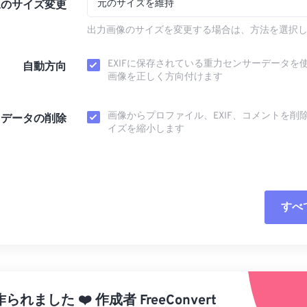
元のサイズを維持
像のサイズ変更
出力画像のサイズを変更する場合は、方法を選択
EXIFに保存されている重力センサーデータを
自動方向
画像を正しく方向付けます
画像からプロファイル、EXIF、コメントを削
タデータの削除
イズを縮小します
すべ
すべてのオプシ
プリセットから
作られました
❤️
作成者
FreeConvert