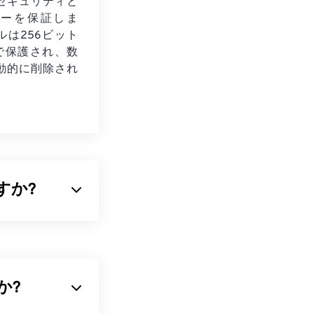
セキュリティと
シーを保証しま
ルは256ビット
化で保護され、数
動的に削除され
すか?
形式の一つで
ップパブリッシ
縮された画像ファ
います。
すか?