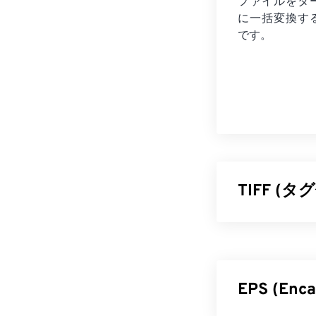
ファイルを
タ
に一括変換す
です。
TIFF 
タグ付き画像フ
す。TIFFフ
ングです。TI
イル、レイヤ
EPS (En
TIFF 