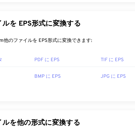
ated PostScript）は、
ベクター
画像を描画するためのテキスト
を開く最も一般的なプログラムは、Windowsの場合は
Photo View
を含むファイル形式です。EPSファイルには、最終的な画像
review
です。無料の独立したプログラムとしては、
XnView MP
画像も含まれており、適切なソフトウェアで画像を完全に開く
ルを EPS形式に変換する
ルを開くのに問題がある場合は、
TIFFからJPGへの
コンバーター
像度で画像のプレビューを表示できます。EPSは、ドライグ
ードコピーグラフィックの作成に最もよく使用されます。
rt.com他のファイルを EPS形式に変換できます:
ァイルを開くにはどうすればいいですか?
NU Image Manipulation Program (
GIMP
)、Adobe
Photosho
タ
PDF に EPS
TIF に EPS
ラムも、TIFF ファイルを開いたり処理したりするのに役立ち
古いファイル形式で、多くのアプリケーションで開くことができ
ォルトのプログラムは
、Adobe Illustrator
とAdobe
Photoshop
です
ァイルを開くのに最適なプログラムです。EPSは、
CorelDraw Gra
BMP に EPS
JPG に EPS
orporation
(現 Adob​​e Inc.)
ffice.org
Draw
、
Blender
でもサポートされています。
1986年
PEG（
EPSからJPG
）、PNG、GIF、TIFF、SVG、PDFなど
。EPSはAdobeによって開発されました。そのため、EPSの変
be.com/creativecloud/file-types/image/raster/tiff-file.html
にIllustrator、Photoshop、
InDesign
が最適です。Ado
ァイルを他の形式に変換する
e-extensions.org/tiff-file-extension
しては、FreeConvertの
Image Converter
がおすすめです。