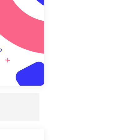
て保存
。