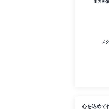
出力画
メ
心を込めて