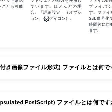
ーゲット形式
フトウェアの両方を使用し
ファイルの
ることも可能
ています。ほとんどの場
プライバ
合、「詳細設定」（オプシ
す。ファイ
SSL暗号
ョン、
アイコン）。
時間後に自
ます。
(タグ付き画像ファイル形式) ファイルとは何で
ァイル形式（TIFF）、別名TIFは、最も一般的な画像ファイル
ァイルが最も広く使用されているのは、デジタル広告やデスクト
FFのビットマップとラスター構造により、JPEG、ロスレス圧
ー付き画像、あるいはページとして
保存
できる柔軟性を備えて
capsulated PostScript) ファイルとは何で
ファイルを開くにはどうすればいいですか?