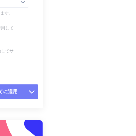
します。
使用して
除してサ
てに適用
ョンをリセット
適用