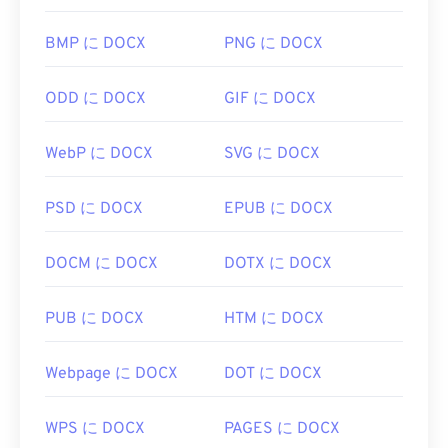
ばいいですか?
BMP に DOCX
PNG に DOCX
TIFFファイルを開く最も一般的なプログラムは、
Windowsの場合は
Photo Viewer
、macOSの場合は
ODD に DOCX
GIF に DOCX
Apple Preview
です。無料の独立したプログラムと
しては、
XnView MP
があります。TIFFファイルを
WebP に DOCX
SVG に DOCX
開くのに問題がある場合は、
TIFFからJPGへの
コ
ンバーターもご利用いただけます。
PSD に DOCX
EPUB に DOCX
ColorStrokes
、GNU Image Manipulation Program (
DOCM に DOCX
DOTX に DOCX
GIMP
)、Adobe
Photoshop
、
ACDSee
などの代替
プログラムも、TIFF ファイルを開いたり処理した
PUB に DOCX
HTM に DOCX
りするのに役立ちます。
Webpage に DOCX
DOT に DOCX
開発元:
Aldus Corporation
(現 Adob​​e Inc.)
初回リリース:
1986年
WPS に DOCX
PAGES に DOCX