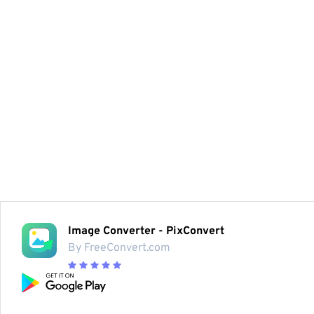
Image Converter - PixConvert
By FreeConvert.com