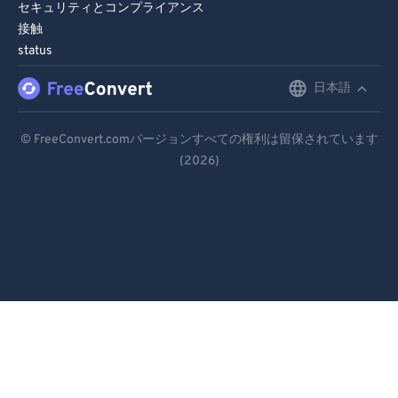
セキュリティとコンプライアンス
接触
status
日本語
English
Deutsch
© FreeConvert.comバージョンすべての権利は留保されています
(2026)
Español
Français
Português
Italiano
Dutch
日本語
简体中文