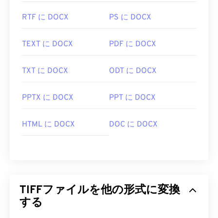
役立つリンク:
RTF に DOCX
PS に DOCX
https://www.adobe.com/creativecloud/file-
types/image/raster/tiff-file.html
TEXT に DOCX
PDF に DOCX
https://www.file-extensions.org/tiff-file-extension
TXT に DOCX
ODT に DOCX
PPTX に DOCX
PPT に DOCX
HTML に DOCX
DOC に DOCX
TIFFファイルを他の形式に変換
する