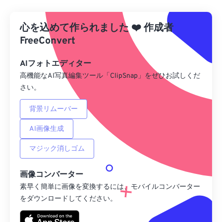
Dropboxから
心を込めて作られました
❤️
作成者
Googleドライブから
FreeConvert
AIフォトエディター
OneDriveから
高機能なAI写真編集ツール「ClipSnap」をぜひお試しくだ
さい。
URLから
背景リムーバー
AI画像生成
マジック消しゴム
画像コンバーター
素早く簡単に画像を変換するには、モバイルコンバーター
をダウンロードしてください。