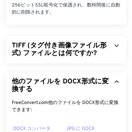
256ビットSSL暗号化で保護され、数時間後に自動
的に削除されます。
TIFF (タグ付き画像ファイル形
式) ファイルとは何ですか?
タグ付き画像ファイル形式（TIFF）、別名TIFは、
最も一般的な画像ファイル形式の一つです。TIFFフ
他のファイルを DOCX形式に変
ァイルが最も広く使用されているのは、デジタル広
告やデスクトップパブリッシングです。TIFFのビッ
換する
トマップとラスター構造により、JPEG、ロスレス
圧縮された画像ファイル、レイヤー付き画像、ある
FreeConvert.com他のファイルを DOCX形式に変換
いはページとして
保存
できる柔軟性を備えていま
できます:
す。
DOCX コンバータ
JPG に DOCX
TIFF ファイルを開くにはどうすれ