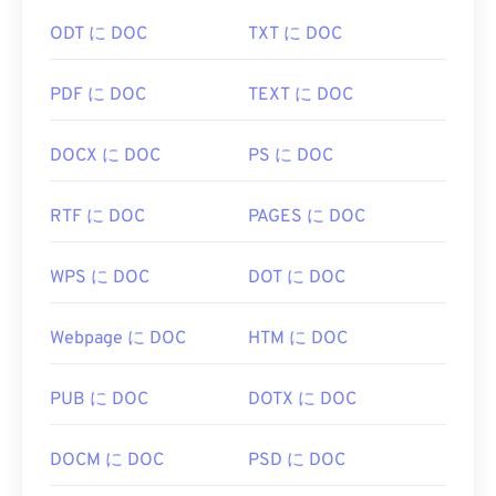
Windowsの場合は
Photo Viewer
、macOSの場合は
ODT に DOC
TXT に DOC
Apple Preview
です。無料の独立したプログラムと
しては、
XnView MP
があります。TIFFファイルを
PDF に DOC
TEXT に DOC
開くのに問題がある場合は、
TIFFからJPGへの
コ
ンバーターもご利用いただけます。
DOCX に DOC
PS に DOC
ColorStrokes
、GNU Image Manipulation Program (
RTF に DOC
PAGES に DOC
GIMP
)、Adobe
Photoshop
、
ACDSee
などの代替
プログラムも、TIFF ファイルを開いたり処理した
WPS に DOC
DOT に DOC
りするのに役立ちます。
Webpage に DOC
HTM に DOC
開発元:
Aldus Corporation
(現 Adob​​e Inc.)
初回リリース:
1986年
PUB に DOC
DOTX に DOC
役立つリンク:
DOCM に DOC
PSD に DOC
https://www.adobe.com/creativecloud/file-