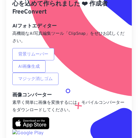
心を込めて作られました
❤️
作成者
Googleドライブから
FreeConvert
AIフォトエディター
OneDriveから
高機能なAI写真編集ツール「ClipSnap」をぜひお試しくだ
さい。
URLから
背景リムーバー
AI画像生成
マジック消しゴム
画像コンバーター
素早く簡単に画像を変換するには、モバイルコンバーター
をダウンロードしてください。