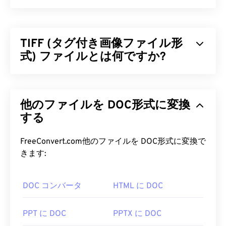
TIFF (タグ付き画像ファイル形
式) ファイルとは何ですか?
タグ付き画像ファイル形式（TIFF）、別名TIFは、
最も一般的な画像ファイル形式の一つです。TIFFフ
他のファイルを DOC形式に変換
ァイルが最も広く使用されているのは、デジタル広
告やデスクトップパブリッシングです。TIFFのビッ
する
トマップとラスター構造により、JPEG、ロスレス
圧縮された画像ファイル、レイヤー付き画像、ある
FreeConvert.com他のファイルを DOC形式に変換で
いはページとして
保存
できる柔軟性を備えていま
きます:
す。
DOC コンバータ
HTML に DOC
TIFF ファイルを開くにはどうすれ
ばいいですか?
PPT に DOC
PPTX に DOC
TIFFファイルを開く最も一般的なプログラムは、