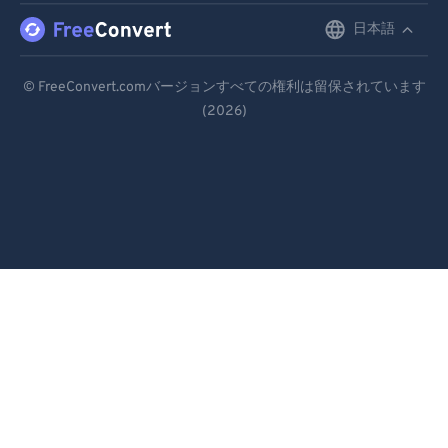
日本語
English
Deutsch
© FreeConvert.comバージョンすべての権利は留保されています
(2026)
Español
Français
Português
Italiano
Dutch
日本語
简体中文
繁體中文
한국어