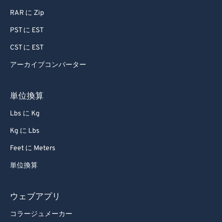
RAR に Zip
PST に EST
CST に EST
アーカイブコンバーター
単位換算
Lbs に Kg
Kg に Lbs
Feet に Meters
単位換算
ウェブアプリ
コラージュメーカー