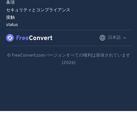
条項
セキュリティとコンプライアンス
接触
status
日本語
English
Deutsch
© FreeConvert.comバージョンすべての権利は留保されています
(2026)
Español
Français
Português
Italiano
Dutch
日本語