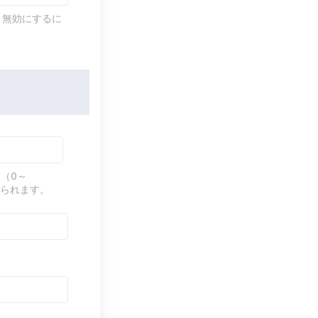
す。無効にするに
（0～
てられます。
す。