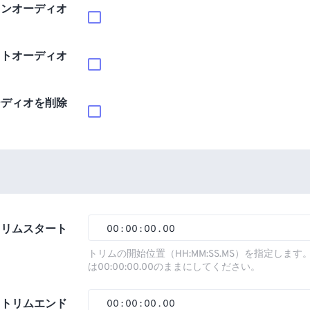
インオーディオ
ウトオーディオ
ーディオを削除
トリムスタート
00
:
00
:
00
.
00
00
00
00
00
トリムの開始位置（HH:MM:SS.MS）を指定しま
は00:00:00.00のままにしてください。
01
01
01
01
02
02
02
02
トリムエンド
00
:
00
:
00
.
00