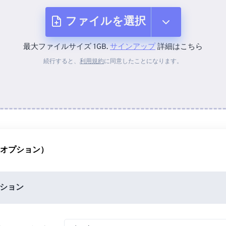
ファイルを選択
最大ファイルサイズ 1GB.
サインアップ
詳細はこちら
デバイスから
続行すると、
利用規約
に同意したことになります。
Dropboxから
Googleドライブから
（オプション）
OneDriveから
ション
URLから