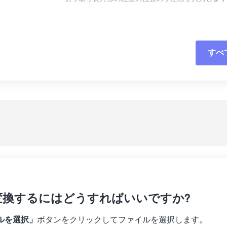
16
16
16
16
13
13
13
13
17
17
17
17
14
14
14
14
18
18
18
18
15
15
15
15
すべ
すべてのオプシ
19
19
19
19
16
16
16
16
20
20
20
20
17
17
17
17
プリセットから
21
21
21
21
18
18
18
18
プリセットとし
22
22
22
22
19
19
19
19
23
23
23
23
20
20
20
20
24
24
24
21
21
21
21
25
25
25
22
22
22
22
26
26
26
23
23
23
23
27
27
27
変換するにはどうすればいいですか?
24
24
24
28
28
28
25
25
25
ルを選択」
ボタンをクリックしてファイルを選択します。