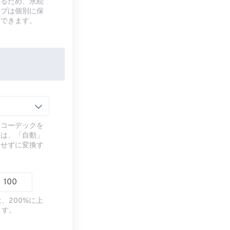
いるため、永続
サブは個別に保
ズできます。
るコーデックを
には、「自動」
ドせずに変換す
、200%に上
ます。