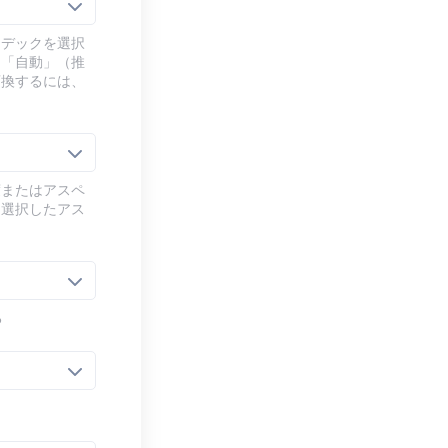
ーデックを選択
、「自動」（推
変換するには、
度またはアスペ
、選択したアス
る