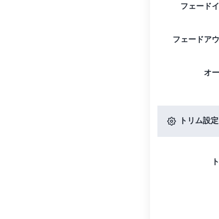
フェード
フェードア
オ
トリム設定