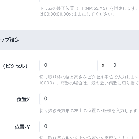
03
03
03
03
00
00
00
00
トリムの終了位置（HH:MM:SS.MS）を指定しま
は00:00:00.00のままにしてください。
04
04
04
04
01
01
01
01
05
05
05
05
02
02
02
02
06
06
06
06
03
03
03
03
ップ設定
07
07
07
07
04
04
04
04
08
08
08
08
05
05
05
05
x
さ（ピクセル）
09
09
09
09
06
06
06
06
切り取り枠の幅と高さをピクセル単位で入力します
10
10
10
10
07
07
07
07
10000）。奇数の場合は、最も近い偶数に切り捨
11
11
11
11
08
08
08
08
位置X
12
12
12
12
09
09
09
09
切り抜き長方形の左上の位置のX座標を入力します
13
13
13
13
10
10
10
10
14
14
14
14
11
11
11
11
位置-Y
15
15
15
15
12
12
12
12
切り取り長方形の左上の位置の y 座標を入力しま