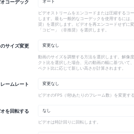
オート
デオコーデック
ビデオストリームをエンコードまたは圧縮するコ
します。最も一般的なコーデックを使用するには
奨）を選択します。ビデオを再エンコードせずに
「コピー」（非推奨）を選択します。
変更なし
オのサイズ変更
動画のサイズを調整する方法を選択します。解像
クト比を選択した場合、元の動画の幅に基づいて
ペクト比に応じて新しい高さが計算されます。
変更なし
フレームレート
ビデオのFPS（1秒あたりのフレーム数）を変更す
なし
デオを回転する
ビデオは時計回りに回転します。