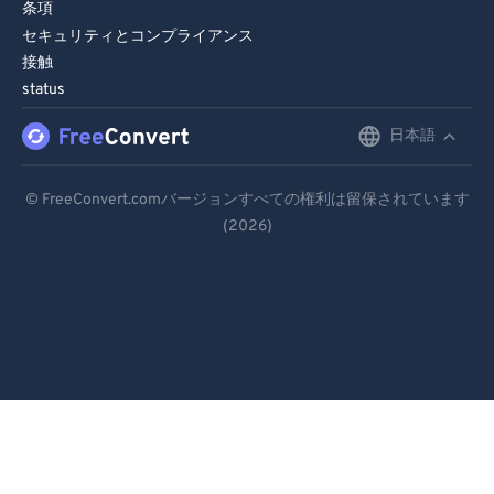
条項
セキュリティとコンプライアンス
接触
status
日本語
English
Deutsch
© FreeConvert.comバージョンすべての権利は留保されています
(2026)
Español
Français
Português
Italiano
Dutch
日本語