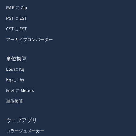
RAR に Zip
PST に EST
CST に EST
アーカイブコンバーター
単位換算
Lbs に Kg
Kg に Lbs
Feet に Meters
単位換算
ウェブアプリ
コラージュメーカー