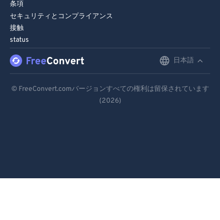
条項
セキュリティとコンプライアンス
接触
status
日本語
English
Deutsch
© FreeConvert.comバージョンすべての権利は留保されています
(2026)
Español
Français
Português
Italiano
Dutch
日本語