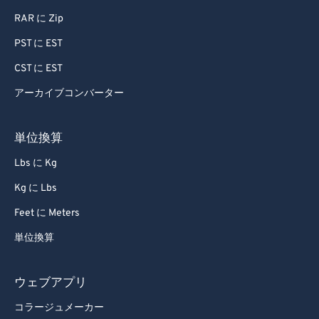
RAR に Zip
PST に EST
CST に EST
アーカイブコンバーター
単位換算
Lbs に Kg
Kg に Lbs
Feet に Meters
単位換算
ウェブアプリ
コラージュメーカー