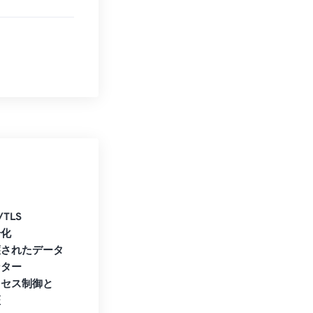
タ
/TLS
号化
護されたデータ
ンター
クセス制御と
証