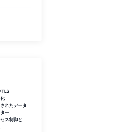
タ
/TLS
号化
護されたデータ
ンター
クセス制御と
証