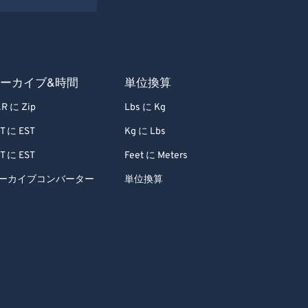
ーカイブ&時間
単位換算
R に Zip
Lbs に Kg
T に EST
Kg に Lbs
T に EST
Feet に Meters
ーカイブコンバーター
単位換算