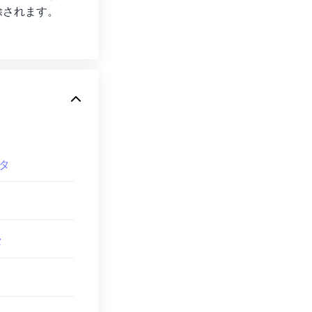
除されます。
ータ
タ
タ
タ