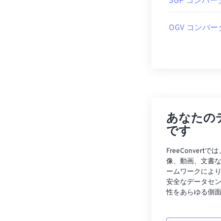
3GP コンバー
OGV コンバー
あなたの
です
FreeConve
像、動画、文書
ームワークによ
安全なデータセ
性をあらゆる側