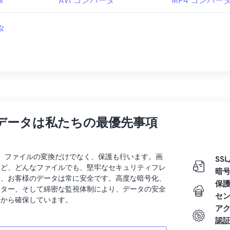
タ
AVI コンバータ
MP4 コンバー
タ
データは私たちの最優先事項
rtでは、ファイルの変換だけでなく、保護も行います。画
SSL
など、どんなファイルでも、堅牢なセキュリティフレ
暗
り、お客様のデータは常に安全です。高度な暗号化、
保
ンター、そして綿密な監視体制により、データの安全
セ
面から確保しています。
ア
認