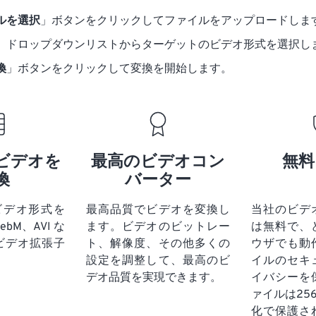
ルを選択
」ボタンをクリックしてファイルをアップロードしま
」ドロップダウンリストからターゲットのビデオ形式を選択し
換
」ボタンをクリックして変換を開始します。
ビデオを
最高のビデオコン
無料
換
バーター
ビデオ形式を
最高品質でビデオを変換し
当社のビデ
ebM、AVI な
ます。ビデオのビットレー
は無料で、
ビデオ拡張子
ト、解像度、その他多くの
ウザでも動
。
設定を調整して、最高のビ
イルのセキ
デオ品質を実現できます。
イバシーを
ァイルは25
化で保護さ