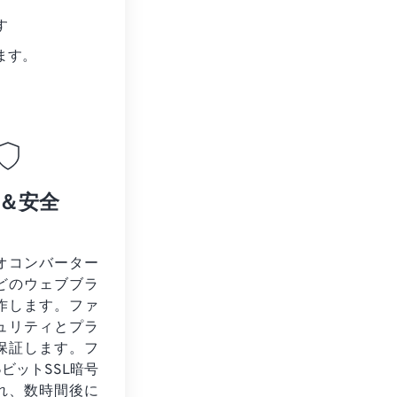
す
ます。
＆安全
オコンバーター
どのウェブブラ
作します。ファ
ュリティとプラ
保証します。フ
6ビットSSL暗号
れ、数時間後に