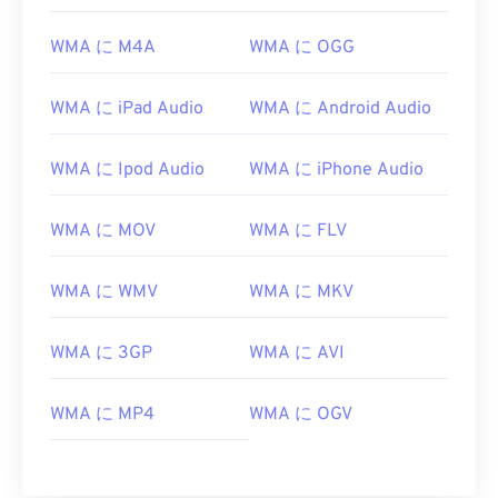
06
06
06
06
06
06
06
06
WMA に M4A
WMA に OGG
07
07
07
07
07
07
07
07
08
08
08
08
08
08
08
08
WMA に iPad Audio
WMA に Android Audio
09
09
09
09
09
09
09
09
10
10
10
10
10
10
10
10
WMA に Ipod Audio
WMA に iPhone Audio
11
11
11
11
11
11
11
11
WMA に MOV
WMA に FLV
12
12
12
12
12
12
12
12
13
13
13
13
13
13
13
13
WMA に WMV
WMA に MKV
14
14
14
14
14
14
14
14
WMA に 3GP
WMA に AVI
15
15
15
15
15
15
15
15
16
16
16
16
16
16
16
16
WMA に MP4
WMA に OGV
17
17
17
17
17
17
17
17
18
18
18
18
18
18
18
18