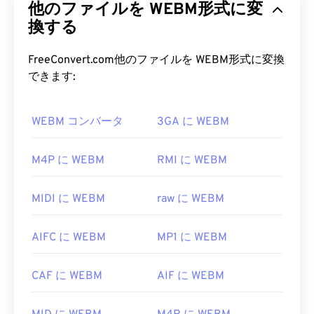
要コンポーネントです。
他のファイルを WEBM形式に変
HTML5との互換性を考慮して設計されました。チ
ャプター、キャプション、字幕、メタデータタグ、
換する
WMA ファイルを開くにはどうす
ストリーミング、添付ファイル、3Dコーデック、
ればいいですか?
3Dコンテナ、ハードウェアプレーヤーをサポート
FreeConvert.com他のファイルを WEBM形式に変換
しています。WEBMは、ビデオストリームを
VP8
ま
できます:
Windows Media PlayerはWindows
Media
の主要コン
たは
VP9
コーデックで圧縮し、オーディオを
Vorbis
ポーネントとしてWMAファイルをサポートしてお
または
Opus
コーデックで圧縮します。
り、通常、WMAファイルを開くためのデフォルト
WEBM コンバータ
3GA に WEBM
のプログラムとして使用されます。しかし、比較的
WEBM ファイルを開くにはどうす
普及しているため、他の多くのプレーヤーやプログ
ればいいですか?
M4P に WEBM
RMI に WEBM
ラムもこのファイル形式をサポートしています。
WMA
ファイル
はオンラインストリーミングでもよ
VLCメディアプレーヤー
と
MPlayerは
、どのオペレ
MIDI に WEBM
raw に WEBM
く使用されます。
ーティングシステム（OS）でもWEBMファイルを
開くことができます。WEBMファイルを開くのに適
WMAファイルを開くことができる他のプログラム
AIFC に WEBM
MP1 に WEBM
した他の選択肢としては、Microsoft Windows OS
には、
VLCメディアプレーヤー
や
UltraMixer
などが
の場合は
Winamp
、Mac OS Xの場合は
Elmediaなど
あります。モバイルデバイスの場合は、
Apple iOS
があります。
CAF に WEBM
AIF に WEBM
、
Google Android
、
Windows Phone/Windows 10
Mobile
向けのバージョンがそれぞれ用意されている
MicrosoftブラウザにはWebM
コーデック
が組み込ま