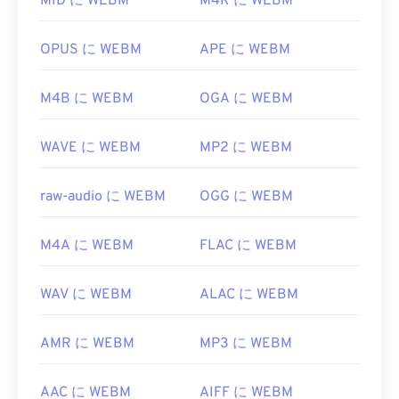
OverDrive Media Console
をお試しください。
MID に WEBM
M4R に WEBM
れていません。そのため、
コーデックは
別途インス
トールする必要があります。ただし、ほとんどのブ
開発元:
Microsoft
ラウザはWEBMファイルをサポートしています。
OPUS に WEBM
APE に WEBM
初回リリース:
1999
開発元:
Google
、
CoreCodec, Inc.
役立つリンク:
M4B に WEBM
OGA に WEBM
初回リリース:
2010
https://en.wikipedia.org/wiki/Windows_Media_Audio
役立つリンク:
WAVE に WEBM
MP2 に WEBM
https://docs.microsoft.com/en-
https://en.wikipedia.org/wiki/WebM
us/windows/desktop/medfound/windows-media-
codecs
https://tools.google.com/dlpage/webmmf/
raw-audio に WEBM
OGG に WEBM
M4A に WEBM
FLAC に WEBM
WAV に WEBM
ALAC に WEBM
AMR に WEBM
MP3 に WEBM
AAC に WEBM
AIFF に WEBM