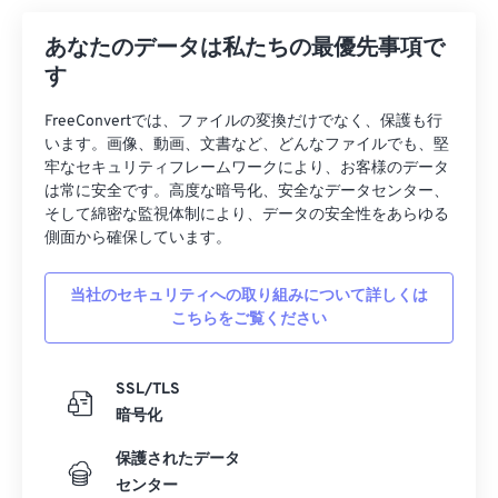
32
32
32
32
32
32
33
33
33
33
33
33
あなたのデータは私たちの最優先事項で
す
34
34
34
34
34
34
35
35
35
35
35
35
FreeConvertでは、ファイルの変換だけでなく、保護も行
います。画像、動画、文書など、どんなファイルでも、堅
36
36
36
36
36
36
牢なセキュリティフレームワークにより、お客様のデータ
37
37
37
37
37
37
は常に安全です。高度な暗号化、安全なデータセンター、
そして綿密な監視体制により、データの安全性をあらゆる
38
38
38
38
38
38
側面から確保しています。
39
39
39
39
39
39
当社のセキュリティへの取り組みについて詳しくは
40
40
40
40
40
40
こちらをご覧ください
41
41
41
41
41
41
42
42
42
42
42
42
SSL/TLS
43
43
43
43
43
43
暗号化
44
44
44
44
44
44
保護されたデータ
センター
45
45
45
45
45
45