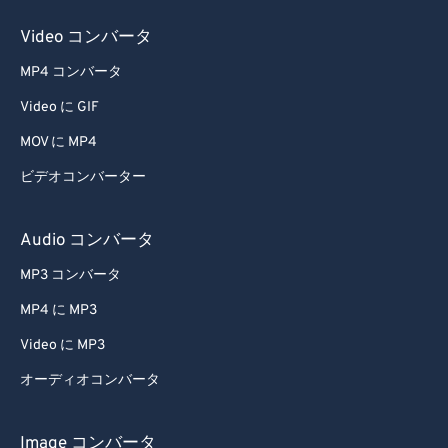
59
59
59
59
59
59
Video コンバータ
60
60
MP4 コンバータ
61
61
Video に GIF
62
62
MOV に MP4
63
63
ビデオコンバーター
64
64
65
65
Audio コンバータ
66
66
MP3 コンバータ
67
67
MP4 に MP3
68
68
Video に MP3
69
69
オーディオコンバータ
70
70
71
71
Image コンバータ