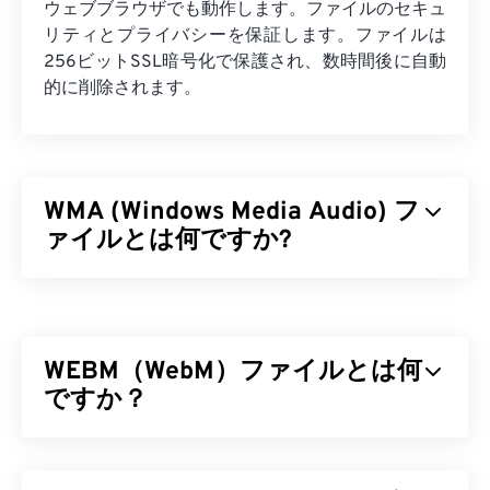
ウェブブラウザでも動作します。ファイルのセキュ
リティとプライバシーを保証します。ファイルは
256ビットSSL暗号化で保護され、数時間後に自動
的に削除されます。
WMA (Windows Media Audio) フ
ァイルとは何ですか?
マイクロソフトは当初、MP3ファイル形式に対抗
するために
Windows Media Audio（WMA）
ファイ
ル形式を開発しました。WMAはオーディオコーデ
WEBM（WebM）ファイルとは何
ックであると同時にオーディオ形式でもあります。
WMAは1999年の誕生以来進化を続け、
ですか？
WMA Pro
、
WMA Lossless
、
WMA Voice
といったいくつか
のバージョンがアップデートされています。WMA
WebM（WEBM）は、Web向けに設計された
フリー
は、マイクロソフトが廃止した
Windows Media
の主
ライセンスの
ファイルコンテナです。特に、当初は