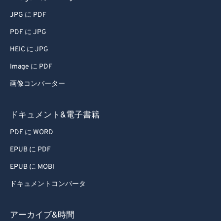
72
72
JPG に PDF
73
73
PDF に JPG
74
74
HEIC に JPG
75
75
Image に PDF
76
76
画像コンバーター
77
77
78
78
ドキュメント&電子書籍
79
79
PDF に WORD
80
80
EPUB に PDF
81
81
EPUB に MOBI
82
82
ドキュメントコンバータ
83
83
84
84
アーカイブ&時間