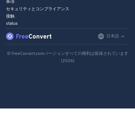
条項
セキュリティとコンプライアンス
接触
status
日本語
English
Deutsch
© FreeConvert.comバージョンすべての権利は留保されています
(2026)
Español
Français
Português
Italiano
Dutch
日本語