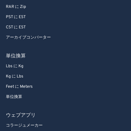
85
85
RAR に Zip
86
86
PST に EST
87
87
CST に EST
88
88
アーカイブコンバーター
89
89
90
90
単位換算
91
91
Lbs に Kg
92
92
Kg に Lbs
93
93
Feet に Meters
94
94
単位換算
95
95
96
96
ウェブアプリ
97
97
コラージュメーカー