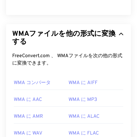
WMAファイルを他の形式に変換
する
00
00
00
00
00
00
00
00
FreeConvert.com 、 WMAファイルを次の他の形式
に変換できます。
00
00
00
00
00
00
00
00
WMA コンバータ
WMA に AIFF
01
01
01
01
01
01
01
01
02
02
02
02
02
02
02
02
WMA に AAC
WMA に MP3
03
03
03
03
03
03
03
03
WMA に AMR
WMA に ALAC
04
04
04
04
04
04
04
04
05
05
05
05
05
05
05
05
WMA に WAV
WMA に FLAC