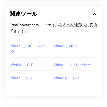
19
19
19
19
19
19
19
19
20
20
20
20
20
20
20
20
関連ツール
21
21
21
21
21
21
21
21
FreeConvert.com 、ファイルを次の関連形式に変換
22
22
22
22
22
22
22
22
できます。
23
23
23
23
23
23
23
23
24
24
24
24
24
24
Video に GIF コンバー
Video に MP3
25
25
25
25
25
25
タ
26
26
26
26
26
26
WebM に GIF
Video コンプレッサー
27
27
27
27
27
27
28
28
28
28
28
28
Video トリマー
Video クロッパー
29
29
29
29
29
29
30
30
30
30
30
30
31
31
31
31
31
31