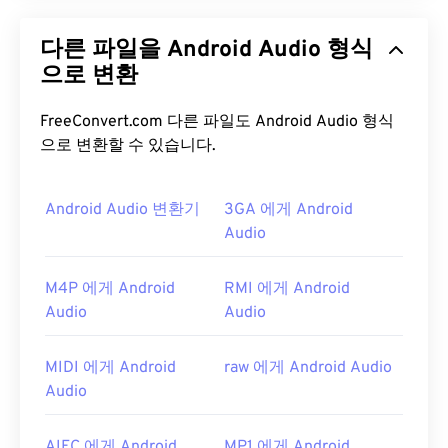
Apple은
고품질 디지털 오디오(파형) 데이터를 저장
하기 위해 AIFF(Audio Interchange File Format)를
다른 파일을 Android Audio 형식
개발했습니다. 많은 전문가, 특히 Apple 플랫폼 사용
자들이 이 형식을 사용합니다.
으로 변환
무손실
파일 형식이므
로 원본의 품질이나 데이터 손실이 없지만, AIFF 파
일은 더 많은 공간을 차지합니다. AIFF는
루프 포인
FreeConvert.com 다른 파일도 Android Audio 형식
트 데이터
와 음표를 찾을 수 있어 음악가에게 유용합
으로 변환할 수 있습니다.
니다.
Android Audio 변환기
3GA 에게 Android
AIFF 파일을 어떻게 여나요?
Audio
기본적으로 AIFF는 운영 체제에 따라
Windows
Media Player
또는
iTunes
에서 열립니다. AIFF를 열
M4P 에게 Android
RMI 에게 Android
수 있는 다른 프로그램으로는
VLC Media Player
,
Audio
Audio
Audacity
,
Winamp
,
Elmedia Player
등이 있습니다.
Android
또는 Apple 외 기기를 사용하는 경우, AIFF
MIDI 에게 Android
raw 에게 Android Audio
파일을 열려면 해당 파일을 MP3 파일로 변환해야 합
Audio
니다. Apple 모바일 기기에서는 파일 변환 없이 AIFF
파일을 열 수 있습니다.
AIFC 에게 Android
MP1 에게 Android