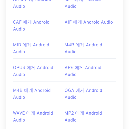
개발자:
Apple Inc.
Audio
Audio
최초 출시:
1988
CAF 에게 Android
AIF 에게 Android Audio
유용한 링크:
Audio
https://en.wikipedia.org/wiki/오디오_교환_파일_포
맷
MID 에게 Android
M4R 에게 Android
Audio
Audio
https://www.lifewire.com/aiff-aif-aifc-files-
2619569
OPUS 에게 Android
APE 에게 Android
Audio
Audio
M4B 에게 Android
OGA 에게 Android
Audio
Audio
WAVE 에게 Android
MP2 에게 Android
Audio
Audio