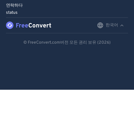
81
81
연락하다
status
82
82
83
83
한국어
English
84
84
Deutsch
© FreeConvert.com버전 모든 권리 보유 (2026)
85
85
Español
86
86
Français
87
87
Português
88
88
89
89
Italiano
90
90
Dutch
91
91
日本語
92
92
简体中文
93
93