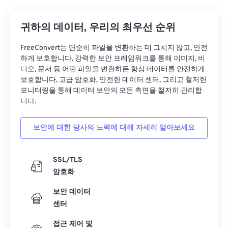
02
02
02
02
02
02
02
02
03
03
03
03
03
03
03
03
귀하의 데이터, 우리의 최우선 순위
04
04
04
04
04
04
04
04
FreeConvert는 단순히 파일을 변환하는 데 그치지 않고, 안전
하게 보호합니다. 강력한 보안 프레임워크를 통해 이미지, 비
05
05
05
05
05
05
05
05
디오, 문서 등 어떤 파일을 변환하든 항상 데이터를 안전하게
06
06
06
06
06
06
06
06
보호합니다. 고급 암호화, 안전한 데이터 센터, 그리고 철저한
모니터링을 통해 데이터 보안의 모든 측면을 철저히 관리합
07
07
07
07
07
07
07
07
니다.
08
08
08
08
08
08
08
08
보안에 대한 당사의 노력에 대해 자세히 알아보세요
09
09
09
09
09
09
09
09
10
10
10
10
10
10
10
10
SSL/TLS
11
11
11
11
11
11
11
11
암호화
12
12
12
12
12
12
12
12
보안 데이터
13
13
13
13
13
13
13
13
센터
14
14
14
14
14
14
14
14
접근 제어 및