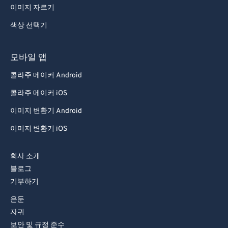
이미지 자르기
68
68
색상 선택기
69
69
70
70
모바일 앱
71
71
콜라주 메이커 Android
72
72
콜라주 메이커 iOS
73
73
이미지 변환기 Android
74
74
이미지 변환기 iOS
75
75
76
76
회사 소개
77
77
블로그
기부하기
78
78
은둔
79
79
자귀
80
80
보안 및 규정 준수