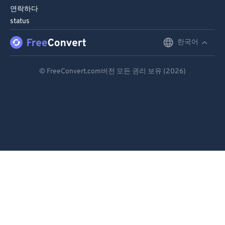
81
81
연락하다
status
82
82
83
83
한국어
English
84
84
Deutsch
© FreeConvert.com버전 모든 권리 보유 (2026)
85
85
Español
86
86
Français
87
87
Português
88
88
89
89
Italiano
90
90
Dutch
91
91
日本語
92
92
简体中文
93
93