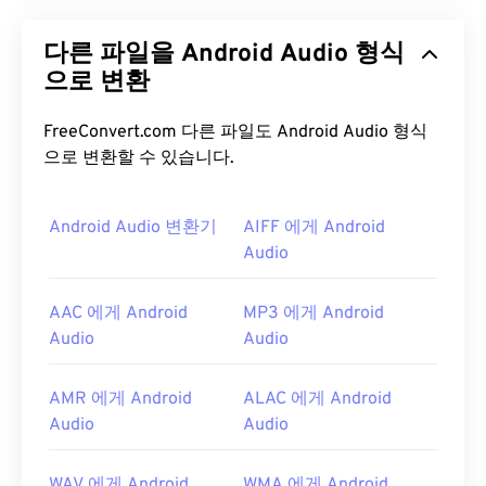
OGG(Ogg Vorbis)는 OGG Vorbis 압축을 사용하는 파
일입니다. OGG는 Xiph.Org 재단에서 제공하는 특허
다른 파일을 Android Audio 형식
및 로열티 없는 인코딩 방식입니다.
MP3
와 마찬가
지로 OGG 파일은 고품질로 유명합니다. OGG 파일에
으로 변환
는 메타데이터뿐만 아니라 아티스트 및 트랙 제목 정
보도 포함되어 있습니다.
FreeConvert.com 다른 파일도 Android Audio 형식
으로 변환할 수 있습니다.
OGG 파일을 어떻게 여나요?
OGG 파일을 여는 기본 프로그램은
Android Audio 변환기
AIFF 에게 Android
VLC 미디어 플레
이어
입니다. 또한
Windows Media Player
Audio
,
RealPlayer
,
Winamp
,
Xine
,
UltraMixer
등 다양한 프
로그램을 통해 OGG 파일을 열 수 있습니다.
AAC 에게 Android
MP3 에게 Android
Audio
Audio
급할 때는 인터넷 브라우저가 설치된 모든 컴퓨터나
모바일 기기에서
Google 드라이브
에 있는 OGG 파
일을 열 수 있습니다. Apple 제품은 OGG를 지원하지
AMR 에게 Android
ALAC 에게 Android
않습니다.
Audio
Audio
개발자:
Xiph.Org Foundation
WAV 에게 Android
WMA 에게 Android