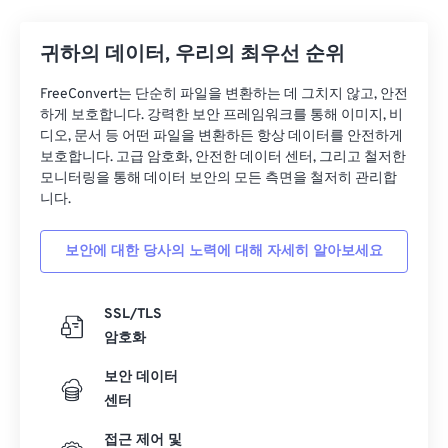
02
02
02
02
02
02
02
02
03
03
03
03
03
03
03
03
귀하의 데이터, 우리의 최우선 순위
04
04
04
04
04
04
04
04
FreeConvert는 단순히 파일을 변환하는 데 그치지 않고, 안전
하게 보호합니다. 강력한 보안 프레임워크를 통해 이미지, 비
05
05
05
05
05
05
05
05
디오, 문서 등 어떤 파일을 변환하든 항상 데이터를 안전하게
06
06
06
06
06
06
06
06
보호합니다. 고급 암호화, 안전한 데이터 센터, 그리고 철저한
모니터링을 통해 데이터 보안의 모든 측면을 철저히 관리합
07
07
07
07
07
07
07
07
니다.
08
08
08
08
08
08
08
08
보안에 대한 당사의 노력에 대해 자세히 알아보세요
09
09
09
09
09
09
09
09
10
10
10
10
10
10
10
10
SSL/TLS
11
11
11
11
11
11
11
11
암호화
12
12
12
12
12
12
12
12
보안 데이터
13
13
13
13
13
13
13
13
센터
14
14
14
14
14
14
14
14
접근 제어 및