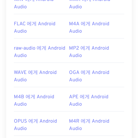
최초 출시:
2000년
Audio
Audio
유용한 링크:
https://en.wikipedia.org/wiki/Ogg
FLAC 에게 Android
M4A 에게 Android
Audio
Audio
https://xiph.org/vorbis/
raw-audio 에게 Android
MP2 에게 Android
Audio
Audio
WAVE 에게 Android
OGA 에게 Android
Audio
Audio
M4B 에게 Android
APE 에게 Android
Audio
Audio
OPUS 에게 Android
M4R 에게 Android
Audio
Audio