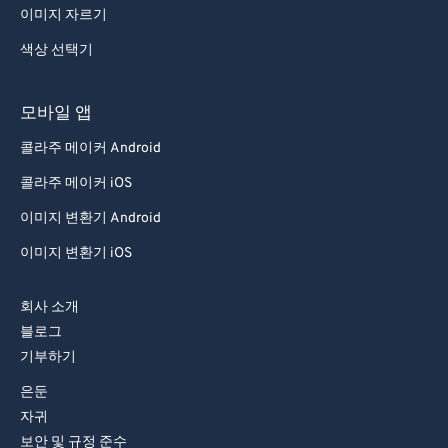
이미지 자르기
68
68
색상 선택기
69
69
70
70
모바일 앱
71
71
콜라주 메이커 Android
72
72
콜라주 메이커 iOS
73
73
이미지 변환기 Android
74
74
이미지 변환기 iOS
75
75
76
76
회사 소개
77
77
블로그
기부하기
78
78
은둔
79
79
자귀
80
80
보안 및 규정 준수