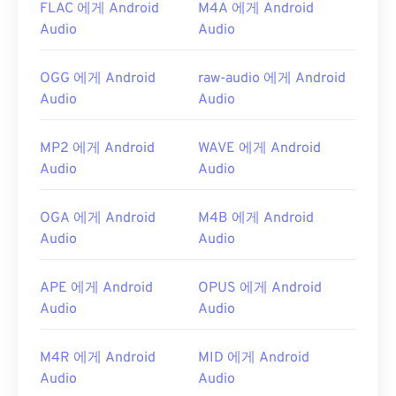
FLAC 에게 Android
M4A 에게 Android
유용한 링크:
Audio
Audio
https://en.wikipedia.org/wiki/오디오_교환_파일_포
맷
OGG 에게 Android
raw-audio 에게 Android
Audio
Audio
https://www.lifewire.com/aiff-aif-aifc-files-
2619569
MP2 에게 Android
WAVE 에게 Android
Audio
Audio
OGA 에게 Android
M4B 에게 Android
Audio
Audio
APE 에게 Android
OPUS 에게 Android
Audio
Audio
M4R 에게 Android
MID 에게 Android
Audio
Audio