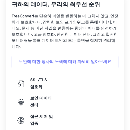
귀하의 데이터, 우리의 최우선 순위
03
03
03
03
03
03
03
03
FreeConvert는 단순히 파일을 변환하는 데 그치지 않고, 안전
04
04
04
04
04
04
04
04
하게 보호합니다. 강력한 보안 프레임워크를 통해 이미지, 비
05
05
05
05
05
05
05
05
디오, 문서 등 어떤 파일을 변환하든 항상 데이터를 안전하게
보호합니다. 고급 암호화, 안전한 데이터 센터, 그리고 철저한
06
06
06
06
06
06
06
06
모니터링을 통해 데이터 보안의 모든 측면을 철저히 관리합
07
07
07
07
07
07
07
07
니다.
08
08
08
08
08
08
08
08
보안에 대한 당사의 노력에 대해 자세히 알아보세요
09
09
09
09
09
09
09
09
10
10
10
10
10
10
10
10
SSL/TLS
11
11
11
11
11
11
11
11
암호화
12
12
12
12
12
12
12
12
보안 데이터
센터
13
13
13
13
13
13
13
13
14
14
14
14
14
14
14
14
접근 제어 및
입증
15
15
15
15
15
15
15
15