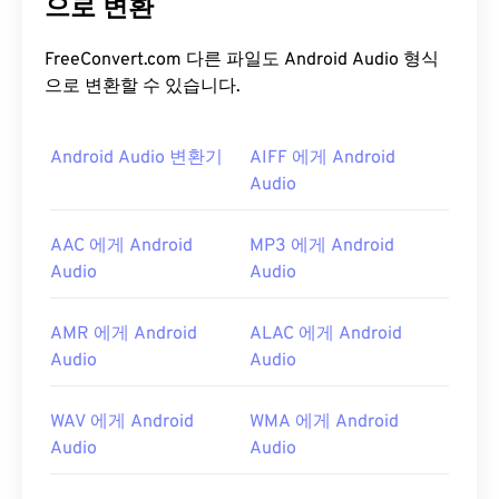
자들이 이 형식을 사용합니다.
으로 변환
무손실
파일 형식이므
로 원본의 품질이나 데이터 손실이 없지만, AIFF 파
일은 더 많은 공간을 차지합니다. AIFF는
루프 포인
FreeConvert.com 다른 파일도 Android Audio 형식
트 데이터
와 음표를 찾을 수 있어 음악가에게 유용합
으로 변환할 수 있습니다.
니다.
Android Audio 변환기
AIFF 에게 Android
AIFF 파일을 어떻게 여나요?
Audio
기본적으로 AIFF는 운영 체제에 따라
Windows
Media Player
또는
iTunes
에서 열립니다. AIFF를 열
AAC 에게 Android
MP3 에게 Android
수 있는 다른 프로그램으로는
VLC Media Player
,
Audio
Audio
Audacity
,
Winamp
,
Elmedia Player
등이 있습니다.
Android
또는 Apple 외 기기를 사용하는 경우, AIFF
AMR 에게 Android
ALAC 에게 Android
파일을 열려면 해당 파일을 MP3 파일로 변환해야 합
Audio
Audio
니다. Apple 모바일 기기에서는 파일 변환 없이 AIFF
파일을 열 수 있습니다.
WAV 에게 Android
WMA 에게 Android
개발자:
Apple Inc.
Audio
Audio
최초 출시:
1988