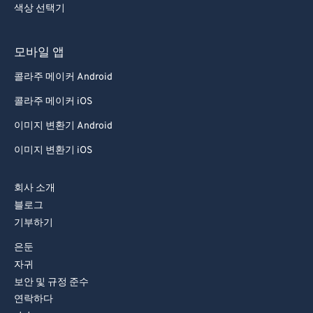
색상 선택기
69
69
70
70
모바일 앱
71
71
콜라주 메이커 Android
72
72
콜라주 메이커 iOS
73
73
이미지 변환기 Android
74
74
이미지 변환기 iOS
75
75
76
76
회사 소개
블로그
77
77
기부하기
78
78
은둔
79
79
자귀
80
80
보안 및 규정 준수
연락하다
81
81