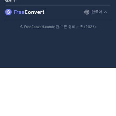
status
82
82
한국어
English
83
83
Deutsch
84
84
© FreeConvert.com버전 모든 권리 보유 (2026)
85
85
Español
86
86
Français
87
87
Português
88
88
Italiano
89
89
Dutch
90
90
91
91
日本語
92
92
简体中文
93
93
繁體中文
94
94