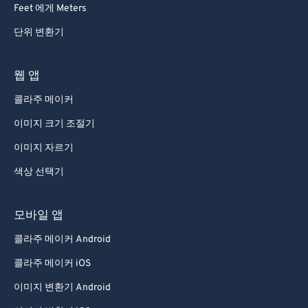
Feet 에게 Meters
69
69
단위 변환기
70
70
71
71
웹 앱
72
72
콜라주 메이커
73
73
이미지 크기 조절기
74
74
이미지 자르기
75
75
색상 선택기
76
76
77
77
모바일 앱
78
78
콜라주 메이커 Android
79
79
콜라주 메이커 iOS
80
80
이미지 변환기 Android
81
81