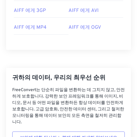
03
03
03
03
03
03
03
03
AIFF 에게 3GP
AIFF 에게 AVI
04
04
04
04
04
04
04
04
05
05
05
05
05
05
05
05
AIFF 에게 MP4
AIFF 에게 OGV
06
06
06
06
06
06
06
06
07
07
07
07
07
07
07
07
08
08
08
08
08
08
08
08
09
09
09
09
09
09
09
09
귀하의 데이터, 우리의 최우선 순위
10
10
10
10
10
10
10
10
11
11
11
11
11
11
11
11
FreeConvert는 단순히 파일을 변환하는 데 그치지 않고, 안전
하게 보호합니다. 강력한 보안 프레임워크를 통해 이미지, 비
12
12
12
12
12
12
12
12
디오, 문서 등 어떤 파일을 변환하든 항상 데이터를 안전하게
13
13
13
13
13
13
13
13
보호합니다. 고급 암호화, 안전한 데이터 센터, 그리고 철저한
모니터링을 통해 데이터 보안의 모든 측면을 철저히 관리합
14
14
14
14
14
14
14
14
니다.
15
15
15
15
15
15
15
15