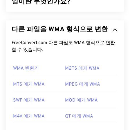
로 원본의 품질이나 데이터 손실이 없지만, AIFF 파
일이란 무엇인가요?
일은 더 많은 공간을 차지합니다. AIFF는
루프 포인
트 데이터
와 음표를 찾을 수 있어 음악가에게 유용합
Microsoft는 MP3 파일 형식과 경쟁하기 위해
니다.
Windows Media Audio(WMA)
파일 형식을 처음 개발
다른 파일을 WMA 형식으로 변환
했습니다. WMA는 오디오 코덱이자 오디오 형식입니
AIFF 파일을 어떻게 여나요?
다. WMA는 1999년 출시 이후
WMA Pro
,
WMA
Lossless
FreeConvert.com 다른 파일도 WMA 형식으로 변환
,
WMA Voice
등 여러 업데이트 버전을 거치
기본적으로 AIFF는 운영 체제에 따라
Windows
며 발전해 왔습니다. WMA는 Microsoft가 중단한
할 수 있습니다.
Media Player
또는
iTunes
에서 열립니다. AIFF를 열
Windows Media
의 핵심 구성 요소입니다.
수 있는 다른 프로그램으로는
VLC Media Player
,
Audacity
WMA 변환기
,
Winamp
,
Elmedia Player
M2TS 에게 WMA
등이 있습니다.
WMA 파일을 어떻게 여나요?
Android
또는 Apple 외 기기를 사용하는 경우, AIFF
Windows Media
의 핵심 구성 요소인
Windows Media
MTS 에게 WMA
MPEG 에게 WMA
파일을 열려면 해당 파일을 MP3 파일로 변환해야 합
Player는
WMA 파일을 지원하며, 일반적으로 이러한
니다. Apple 모바일 기기에서는 파일 변환 없이 AIFF
파일을 여는 기본 프로그램으로 사용됩니다. 하지만
파일을 열 수 있습니다.
SWF 에게 WMA
MOD 에게 WMA
WMA 파일이 상대적으로 널리 사용되기 때문에 다른
개발자:
Apple Inc.
많은 플레이어와 프로그램도 이 파일 형식을 지원합
M4V 에게 WMA
QT 에게 WMA
니다.
WMA
파일은 온라인 스트리밍에도 자주 사용
최초 출시:
1988
됩니다.
유용한 링크: