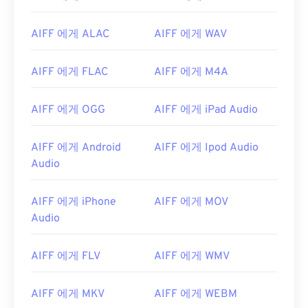
AIFF 에게 ALAC
AIFF 에게 WAV
AIFF 에게 FLAC
AIFF 에게 M4A
AIFF 에게 OGG
AIFF 에게 iPad Audio
AIFF 에게 Android
AIFF 에게 Ipod Audio
Audio
00
00
00
00
00
00
00
00
AIFF 에게 iPhone
AIFF 에게 MOV
Audio
00
00
00
00
00
00
00
00
AIFF 에게 FLV
AIFF 에게 WMV
01
01
01
01
01
01
01
01
AIFF 에게 MKV
AIFF 에게 WEBM
02
02
02
02
02
02
02
02