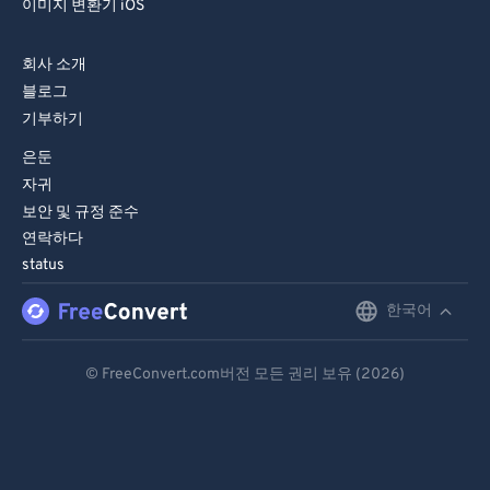
이미지 변환기 iOS
82
82
83
83
회사 소개
84
84
블로그
기부하기
85
85
은둔
86
86
자귀
87
87
보안 및 규정 준수
연락하다
88
88
status
89
89
한국어
English
90
90
91
91
Deutsch
© FreeConvert.com버전 모든 권리 보유 (2026)
92
92
Español
93
93
Français
94
94