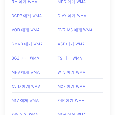
RM 에게 WMA
MPG 에게 WMA
WMA 파일을 열 수 있는 다른 프로그램으로는
VLC
https://en.wikipedia.org/wiki/오디오_교환_파일_포
미디어 플레이어
와
UltraMixer
가 있습니다. 모바일
맷
3GPP 에게 WMA
DIVX 에게 WMA
기기에서는
Apple iOS
,
Google Android
,
Windows
https://www.lifewire.com/aiff-aif-aifc-files-
Phone/Windows 10 Mobile
용 버전이 각각 있는
2619569
OverDrive Media Console을
사용해 보세요.
VOB 에게 WMA
DVR-MS 에게 WMA
개발자:
Microsoft
RMVB 에게 WMA
ASF 에게 WMA
최초 출시:
1999년
유용한 링크:
3G2 에게 WMA
TS 에게 WMA
https://en.wikipedia.org/wiki/Windows_Media_Audio
https://docs.microsoft.com/en-
MPV 에게 WMA
WTV 에게 WMA
us/windows/desktop/medfound/windows-media-
codecs
XVID 에게 WMA
MXF 에게 WMA
M1V 에게 WMA
F4P 에게 WMA