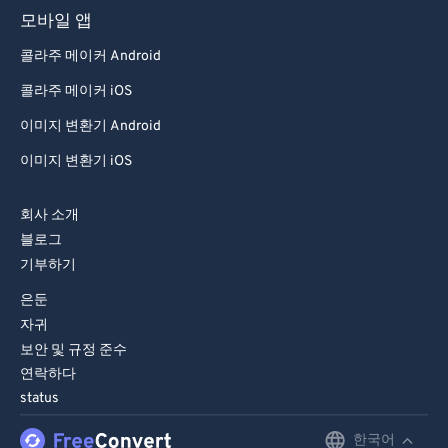
모바일 앱
70
70
콜라주 메이커 Android
71
71
콜라주 메이커 iOS
72
72
이미지 변환기 Android
73
73
이미지 변환기 iOS
74
74
75
75
회사 소개
76
76
블로그
기부하기
77
77
78
78
은둔
자귀
79
79
보안 및 규정 준수
80
80
연락하다
status
81
81
82
82
한국어
English