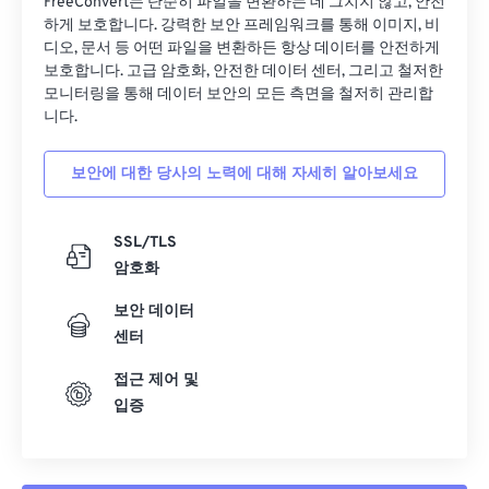
FreeConvert는 단순히 파일을 변환하는 데 그치지 않고, 안전
하게 보호합니다. 강력한 보안 프레임워크를 통해 이미지, 비
04
04
04
04
04
04
04
04
디오, 문서 등 어떤 파일을 변환하든 항상 데이터를 안전하게
05
05
05
05
05
05
05
05
보호합니다. 고급 암호화, 안전한 데이터 센터, 그리고 철저한
모니터링을 통해 데이터 보안의 모든 측면을 철저히 관리합
06
06
06
06
06
06
06
06
니다.
07
07
07
07
07
07
07
07
보안에 대한 당사의 노력에 대해 자세히 알아보세요
08
08
08
08
08
08
08
08
09
09
09
09
09
09
09
09
SSL/TLS
10
10
10
10
10
10
10
10
암호화
11
11
11
11
11
11
11
11
보안 데이터
12
12
12
12
12
12
12
12
센터
13
13
13
13
13
13
13
13
접근 제어 및
14
14
14
14
14
14
14
14
입증
15
15
15
15
15
15
15
15
16
16
16
16
16
16
16
16