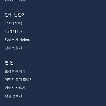
56
56
56
56
56
56
아카이브 변환기
57
57
57
57
57
57
단위 변환기
58
58
58
58
58
58
Lbs 에게 Kg
59
59
59
59
59
59
Kg 에게 Lbs
60
60
Feet 에게 Meters
61
61
단위 변환기
62
62
63
63
웹 앱
64
64
콜라주 메이커
65
65
이미지 크기 조절기
66
66
이미지 자르기
67
67
색상 선택기
68
68
69
69