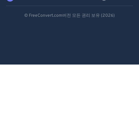
83
83
Deutsch
© FreeConvert.com버전 모든 권리 보유 (2026)
84
84
Español
85
85
Français
86
86
Português
87
87
88
88
Italiano
89
89
Dutch
90
90
日本語
91
91
简体中文
92
92
93
93
繁體中文
94
94
한국어
95
95
Svenska