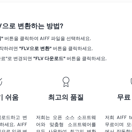
20
20
20
20
17
17
17
17
21
21
21
21
18
18
18
18
FLV으로 변환하는 방법?
22
22
22
22
19
19
19
19
23
23
23
23
"
버튼을 클릭하여 AIFF 파일을 선택하세요.
20
20
20
20
24
24
24
시작하려면
"FLV으로 변환"
버튼을 클릭하세요.
21
21
21
21
25
25
25
완료"로 변경되면
"FLV 다운로드"
버튼을 클릭하세요.
22
22
22
22
26
26
26
23
23
23
23
27
27
27
24
24
24
28
28
28
25
25
25
기 쉬움
최고의 품질
무료
29
29
29
26
26
26
30
30
30
27
27
27
31
31
31
 업로드하고 변
저희는 오픈 소스 소프트웨
저희 AIFF 
28
28
28
릭하세요.
AIFF
어와 맞춤형 소프트웨어를
무료이며 모
32
32
32
29
29
29