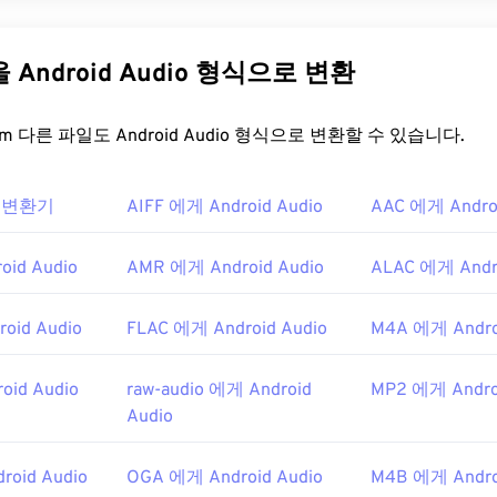
31
31
31
orm Audio)는 비압축 오디오 파일 중 가장 널리 사용되는 디지털 
Windows가
RIFF(Resource Interchange File Format)를
35
35
35
개선한 
32
32
32
A
와
MP3
파일보다 훨씬 용량이 커서 휴대용 플레이어에서 사
다른 파일을 Android Audio 형식으로 변환
36
36
36
33
33
33
하지만 음질은 M4A와 MP3보다 뛰어납니다.
37
37
37
34
34
34
을 어떻게 여나요?
FreeConvert.com 다른 파일도 Android Audio 형식으로 변환할 수 있습니다.
38
38
38
35
35
35
39
39
39
여는 기본 플레이어는
Windows Media Player
입니다. 또는
iTunes
,
36
36
36
io 변환기
AIFF 에게 Android Audio
AAC 에게 Androi
Time
등의 프로그램을 사용하여 WAV 파일을 열고 재생할 수도 있
40
40
40
37
37
37
되지 않은 고품질 파일이므로 음악 편집, 제작 및 편집 프로그
41
41
41
38
38
38
id Audio
AMR 에게 Android Audio
ALAC 에게 Andro
UltraMixer는
WAV 파일이 원활하게 작동하는 DJing용 크로스 
42
42
42
입니다.
Elmedia Player
도 WAV 파일을 지원합니다.
39
39
39
oid Audio
FLAC 에게 Android Audio
M4A 에게 Andro
43
43
43
ft
,
IBM
40
40
40
44
44
44
1년
41
41
41
oid Audio
raw-audio 에게 Android
MP2 에게 Andro
45
45
45
Audio
42
42
42
46
46
46
ipedia.org/wiki/WAV
43
43
43
oid Audio
OGA 에게 Android Audio
M4B 에게 Andro
47
47
47
echopedia.com/definition/12636/waveform-audio-wav
44
44
44