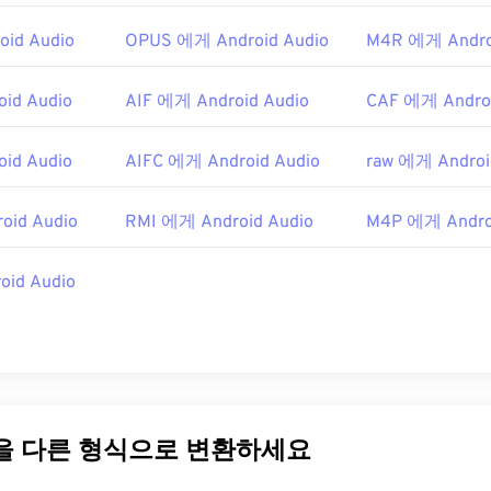
48
48
48
45
45
45
id Audio
OPUS 에게 Android Audio
M4R 에게 Andro
49
49
49
46
46
46
id Audio
AIF 에게 Android Audio
50
50
50
CAF 에게 Androi
47
47
47
51
51
51
48
48
48
id Audio
AIFC 에게 Android Audio
raw 에게 Androi
52
52
52
49
49
49
53
53
53
50
50
50
oid Audio
RMI 에게 Android Audio
M4P 에게 Andro
54
54
54
51
51
51
id Audio
55
55
55
52
52
52
56
56
56
53
53
53
57
57
57
54
54
54
58
58
58
55
55
55
59
59
59
56
56
56
일을 다른 형식으로 변환하세요
60
57
57
57