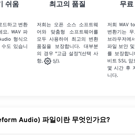
21
21
21
21
18
18
18
18
기 쉬움
최고의 품질
무료
22
22
22
22
19
19
19
19
23
23
23
23
20
20
20
20
업로드하고 변환
저희는 오픈 소스 소프트웨
저희 WAV to 
24
24
24
세요.
WAV 파
어와 맞춤형 소프트웨어를
변환기는 무
21
21
21
21
 Audio 형식으
모두 사용하여 최고의 변환
브라우저에
25
25
25
22
22
22
22
 수도 있습니
품질을 보장합니다. 대부분
파일 보안 및
26
26
26
의 경우 "고급 설정"(선택 사
23
23
23
23
를 보장합니다
비트 SSL 
항,
상).
27
27
27
24
24
24
몇 시간 후
28
28
28
25
25
25
니다.
29
29
29
26
26
26
30
30
30
27
27
27
31
31
31
28
28
28
32
32
32
29
29
29
eform Audio) 파일이란 무엇인가요?
33
33
33
30
30
30
34
34
34