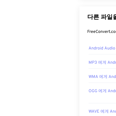
WAV(Wavef
WAV는 IBM과 
WAV 파일은
M4
하지 않습니다. 
WAV 파일
WAV 파일을 
Android Aud
레이어
,
Quick
WAV
파일은 압축
MP3 에게 Andro
에 적합합니다.
웨어 프로그램
WMA 에게 Andr
개발자:
Microso
최초 출시:
199
OGG 에게 Andr
유용한 링크:
https://en.wik
WAVE 에게 Andr
https://www.t