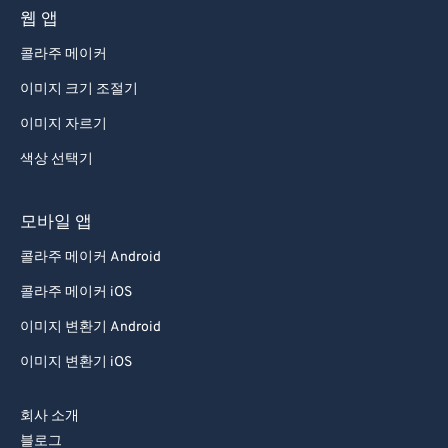
89
89
웹 앱
90
90
콜라주 메이커
91
91
이미지 크기 조절기
92
92
이미지 자르기
93
93
색상 선택기
94
94
95
95
모바일 앱
96
96
콜라주 메이커 Android
97
97
콜라주 메이커 iOS
98
98
이미지 변환기 Android
99
99
이미지 변환기 iOS
회사 소개
블로그