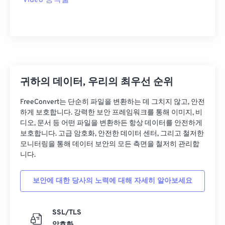
Video 농작물
24
24
24
24
24
24
25
25
25
25
25
25
26
26
26
26
26
26
27
27
27
27
27
27
귀하의 데이터, 우리의 최우선 순위
28
28
28
28
28
28
29
29
29
29
29
29
FreeConvert는 단순히 파일을 변환하는 데 그치지 않고, 안전
하게 보호합니다. 강력한 보안 프레임워크를 통해 이미지, 비
30
30
30
30
30
30
디오, 문서 등 어떤 파일을 변환하든 항상 데이터를 안전하게
보호합니다. 고급 암호화, 안전한 데이터 센터, 그리고 철저한
31
31
31
31
31
31
모니터링을 통해 데이터 보안의 모든 측면을 철저히 관리합
32
32
32
32
32
32
니다.
33
33
33
33
33
33
보안에 대한 당사의 노력에 대해 자세히 알아보세요
34
34
34
34
34
34
35
35
35
35
35
35
SSL/TLS
36
36
36
36
36
36
암호화