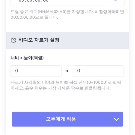
00
:
00
:
00
.
00
트림 종료 위치(HH:MM:SS.MS)를 지정합니다. 비활성화하려면
00:00:00.00으로 둡니다.
비디오 자르기 설정
너비 x 높이(픽셀)
x
자르기 사각형의 너비와 높이를 픽셀 단위(0~10000)로 입력
하세요. 홀수 치수는 가장 가까운 짝수로 반올림됩니다.
모두에게 적용
모든 옵션 재설정