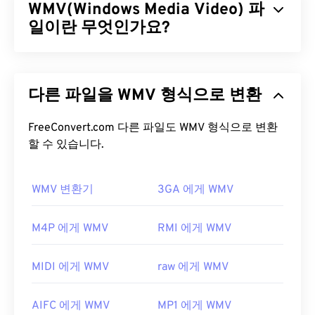
WMV(Windows Media Video) 파
일이란 무엇인가요?
Windows Media Video(WMV)는 널리 지원되는 일반
비디오 형식입니다.
코덱을
사용하여 파일 크기를 압
다른 파일을 WMV 형식으로 변환
축하여 비디오 화질을 유지하면서 관리하기 쉬운 파
일을 생성합니다. ASF(Advanced Systems Format)
라는 디지털 컨테이너 형식은 WMV 파일을 캡슐화하
FreeConvert.com 다른 파일도 WMV 형식으로 변환
는 경우가 많습니다.
할 수 있습니다.
WMV 파일을 어떻게 여나요?
WMV 변환기
3GA 에게 WMV
대부분의 미디어 플레이어는 WMV(및 ASF) 파일을
열고 읽을 수 있습니다. WMV 파일을 여는 데 가장 좋
M4P 에게 WMV
RMI 에게 WMV
은 플레이어는
Microsoft Windows Media Player
입
니다. Microsoft에서 WMV와 ASF를 개발했으며, 오
MIDI 에게 WMV
raw 에게 WMV
늘날 온라인에서 많은 비디오가 WMV 파일입니다.
VLC 미디어 플레이어는
여러 플랫폼에서 멀티미디
AIFC 에게 WMV
MP1 에게 WMV
어 파일을 재생할 수 있는 또 다른 신뢰할 수 있는 옵