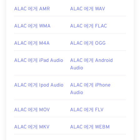
ALAC 에게 AMR
ALAC 에게 WAV
00
00
00
00
00
00
00
00
ALAC 에게 WMA
ALAC 에게 FLAC
00
00
00
00
00
00
00
00
ALAC 에게 M4A
ALAC 에게 OGG
01
01
01
01
01
01
01
01
02
02
02
02
02
02
02
02
ALAC 에게 iPad Audio
ALAC 에게 Android
03
03
03
03
03
03
03
03
Audio
04
04
04
04
04
04
04
04
ALAC 에게 Ipod Audio
ALAC 에게 iPhone
05
05
05
05
05
05
05
05
Audio
06
06
06
06
06
06
06
06
07
07
07
07
07
07
07
07
ALAC 에게 MOV
ALAC 에게 FLV
08
08
08
08
08
08
08
08
ALAC 에게 MKV
ALAC 에게 WEBM
09
09
09
09
09
09
09
09