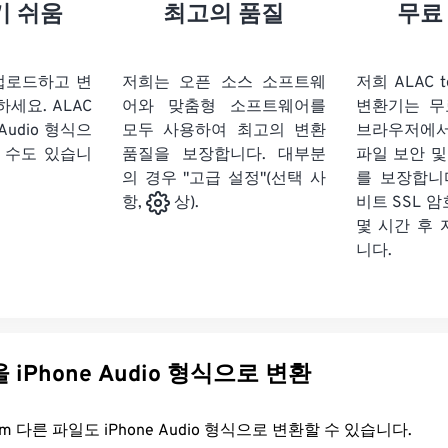
21
21
21
21
18
18
18
18
기 쉬움
최고의 품질
무료
22
22
22
22
19
19
19
19
23
23
23
23
20
20
20
20
 업로드하고 변
저희는 오픈 소스 소프트웨
저희 ALAC to
24
24
24
하세요.
ALAC
어와 맞춤형 소프트웨어를
변환기는 무
21
21
21
21
 Audio 형식으
모두 사용하여 최고의 변환
브라우저에
25
25
25
22
22
22
22
 수도 있습니
품질을 보장합니다. 대부분
파일 보안 및
26
26
26
의 경우 "고급 설정"(선택 사
23
23
23
23
를 보장합니다
비트 SSL 
항,
상).
27
27
27
24
24
24
몇 시간 후
28
28
28
25
25
25
니다.
29
29
29
26
26
26
30
30
30
27
27
27
31
31
31
28
28
28
다른 파일을 iPhone Audio 형식으로 변환
32
32
32
29
29
29
33
33
33
30
30
30
FreeConvert.com 다른 파일도 iPhone Audio 형식으로 변환할 수 있습니다.
34
34
34