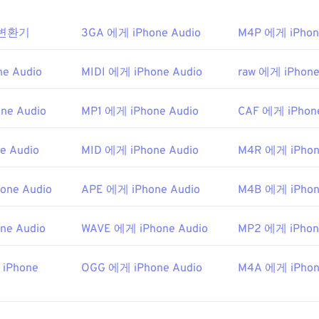
31
31
31
35
35
35
32
32
32
o 변환기
3GA 에게 iPhone Audio
M4P 에게 iPhon
36
36
36
33
33
33
37
37
37
e Audio
MIDI 에게 iPhone Audio
raw 에게 iPhone
34
34
34
38
38
38
35
35
35
ne Audio
MP1 에게 iPhone Audio
CAF 에게 iPhone
39
39
39
36
36
36
40
40
40
37
37
37
e Audio
MID 에게 iPhone Audio
M4R 에게 iPhon
41
41
41
38
38
38
one Audio
APE 에게 iPhone Audio
M4B 에게 iPhon
42
42
42
39
39
39
43
43
43
40
40
40
ne Audio
WAVE 에게 iPhone Audio
MP2 에게 iPhon
44
44
44
41
41
41
45
45
45
 iPhone
OGG 에게 iPhone Audio
42
42
42
M4A 에게 iPhon
46
46
46
43
43
43
47
47
47
44
44
44