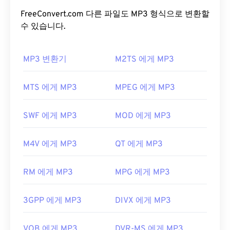
오디오 코딩 형식입니다. MP3 파일은 소비자에게 가
장 널리 사용되는 오디오 파일입니다. 크기가 작고 품
FreeConvert.com 다른 파일도 MP3 형식으로 변환할
질이 우수하여
수 있습니다.
MP3
파일은 폭넓은 사용자가 이용할
수 있을 뿐만 아니라 저장 및 공유도 용이합니다.
MP3 변환기
M2TS 에게 MP3
MP3 파일을 어떻게 여나요?
MP3 파일은 널리 보급되어 대부분의 주요 오디오 재
MTS 에게 MP3
MPEG 에게 MP3
생 프로그램에서 지원합니다. 파일을 클릭하기만 하
면 선호하는 플랫폼에 따라
iTunes
또는
Windows
SWF 에게 MP3
MOD 에게 MP3
Media Player
에서 열립니다. 사용자는
MP3 파일을
미리 볼
수도 있습니다.
M4V 에게 MP3
QT 에게 MP3
MP3 파일을 열 수 있는 또 다른 프로그램은
VLC 미
디어 플레이어
입니다. MP3 확장자를 사용하는 다른
RM 에게 MP3
MPG 에게 MP3
두 가지 파일 형식이 있다는 점에 유의하세요. 하나는
더 이상 사용되지 않는
Masterpoint Green Points
3GPP 에게 MP3
DIVX 에게 MP3
Data
이고, 다른 하나는 비트코인으로 몸값을 요구했
던 맬웨어인
TeslaCrypt 3.0 랜섬웨어 암호화 파일
입
니다. 다행히 현재는 비활성화되어 더 이상 위협이 되
VOB 에게 MP3
DVR-MS 에게 MP3