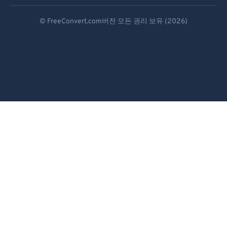
92
92
Deutsch
93
93
© FreeConvert.com버전 모든 권리 보유 (2026)
Español
94
94
95
95
Français
96
96
Português
97
97
Italiano
98
98
Dutch
99
99
日本語
简体中文
繁體中文
한국어
Svenska