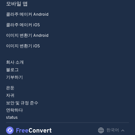
79
79
모바일 앱
80
80
콜라주 메이커 Android
81
81
콜라주 메이커 iOS
82
82
이미지 변환기 Android
83
83
이미지 변환기 iOS
84
84
회사 소개
85
85
블로그
86
86
기부하기
87
87
은둔
88
88
자귀
보안 및 규정 준수
89
89
연락하다
90
90
status
91
91
한국어
English