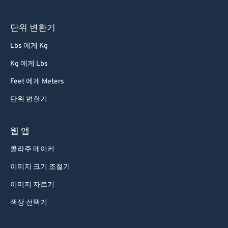
66
66
67
67
단위 변환기
68
68
Lbs 에게 Kg
69
69
Kg 에게 Lbs
70
70
Feet 에게 Meters
71
71
단위 변환기
72
72
73
73
웹 앱
74
74
콜라주 메이커
75
75
이미지 크기 조절기
76
76
이미지 자르기
77
77
색상 선택기
78
78