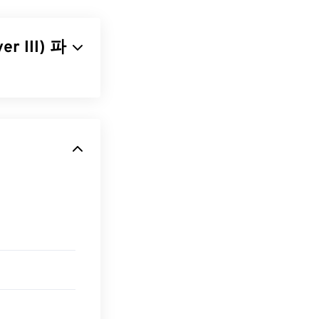
압축을 통해 비
 가장 밀접한 관
r III) 파
ows에서는
를 매우 작은
 캡션, 자막, 메
니다. MP3 파
 하드웨어 플레이
우수하여
MP3
파
 MPEG-2 비
디코더 팩)를 다
.
. 파일을 클릭
열립니다. 사용자
 확장자를 사용하
 않는
던 맬웨어인