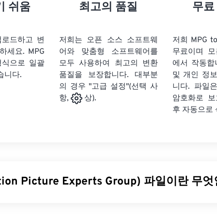
21
21
21
21
18
18
18
18
기 쉬움
최고의 품질
무료
22
22
22
22
19
19
19
19
23
23
23
23
20
20
20
20
업로드하고 변
저희는 오픈 소스 소프트웨
저희 MPG t
24
24
24
릭하세요.
MPG
어와 맞춤형 소프트웨어를
무료이며 모
21
21
21
21
형식으로 일괄
모두 사용하여 최고의 변환
에서 작동합
25
25
25
22
22
22
22
습니다.
품질을 보장합니다. 대부분
및 개인 정
26
26
26
의 경우 "고급 설정"(선택 사
23
23
23
23
니다. 파일은
암호화로 보
항,
상).
27
27
27
24
24
24
후 자동으로
28
28
28
25
25
25
29
29
29
26
26
26
30
30
30
27
27
27
31
31
31
28
28
28
ion Picture Experts Group) 파일이란 
32
32
32
29
29
29
33
33
33
30
30
30
 Picture Experts Group)는 디지털 비디오 파일 형식의 한
종류
이며
34
34
34