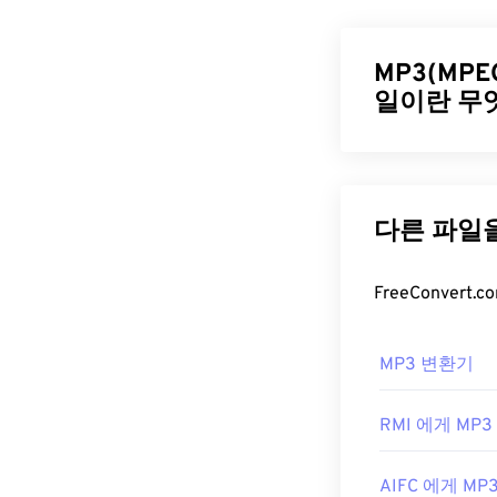
준을 개발한 조
교적 좋은 화질
련이 있습니다.
MP3(MPEG-
일이란 무
MPEG 파
MPEG 파일은 
MPEG-1 오디오
Windows Media
파일로 압축하
타데이터 태그 
일은 소비자에게
어에서 재생할 
일은 폭넓은 사
MPEG 파일을 
MP3 파일
디오가 파일에 포
운로드하세요. 
MP3 파일은 
MP3 변환기
개발자:
Motion
하기만 하면 선
는
MP3 파일을
최초 출시:
198
RMI 에게 MP3
MP3 파일을 열
유용한 링크:
는 다른 두 가
https://en.
AIFC 에게 MP
Masterpoint Gr