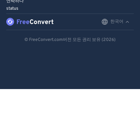
연락하다
91
91
status
92
92
한국어
English
93
93
Deutsch
94
94
© FreeConvert.com버전 모든 권리 보유 (2026)
Español
95
95
96
96
Français
97
97
Português
98
98
Italiano
99
99
Dutch
日本語
简体中文
繁體中文