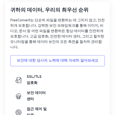
12
12
12
12
12
12
12
12
귀하의 데이터, 우리의 최우선 순위
13
13
13
13
13
13
13
13
FreeConvert는 단순히 파일을 변환하는 데 그치지 않고, 안전
14
14
14
14
14
14
14
14
하게 보호합니다. 강력한 보안 프레임워크를 통해 이미지, 비
디오, 문서 등 어떤 파일을 변환하든 항상 데이터를 안전하게
15
15
15
15
15
15
15
15
보호합니다. 고급 암호화, 안전한 데이터 센터, 그리고 철저한
16
16
16
16
16
16
16
16
모니터링을 통해 데이터 보안의 모든 측면을 철저히 관리합
니다.
17
17
17
17
17
17
17
17
18
18
18
18
18
18
18
18
보안에 대한 당사의 노력에 대해 자세히 알아보세요
19
19
19
19
19
19
19
19
20
20
20
20
20
20
20
20
SSL/TLS
암호화
21
21
21
21
21
21
21
21
보안 데이터
22
22
22
22
22
22
22
22
센터
23
23
23
23
23
23
23
23
접근 제어 및
24
24
24
24
24
24