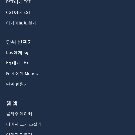
64
64
PST 에게 EST
65
65
CST 에게 EST
66
66
아카이브 변환기
67
67
68
68
단위 변환기
69
69
Lbs 에게 Kg
70
70
Kg 에게 Lbs
71
71
Feet 에게 Meters
72
72
단위 변환기
73
73
74
74
웹 앱
75
75
콜라주 메이커
76
76
이미지 크기 조절기
77
77