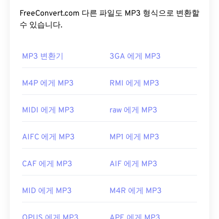
오디오 코딩 형식입니다. MP3 파일은 소비자에게 가
장 널리 사용되는 오디오 파일입니다. 크기가 작고 품
FreeConvert.com 다른 파일도 MP3 형식으로 변환할
질이 우수하여
수 있습니다.
MP3
파일은 폭넓은 사용자가 이용할
수 있을 뿐만 아니라 저장 및 공유도 용이합니다.
MP3 변환기
3GA 에게 MP3
MP3 파일을 어떻게 여나요?
MP3 파일은 널리 보급되어 대부분의 주요 오디오 재
M4P 에게 MP3
RMI 에게 MP3
생 프로그램에서 지원합니다. 파일을 클릭하기만 하
면 선호하는 플랫폼에 따라
iTunes
또는
Windows
MIDI 에게 MP3
raw 에게 MP3
Media Player
에서 열립니다. 사용자는
MP3 파일을
미리 볼
수도 있습니다.
AIFC 에게 MP3
MP1 에게 MP3
MP3 파일을 열 수 있는 또 다른 프로그램은
VLC 미
디어 플레이어
입니다. MP3 확장자를 사용하는 다른
CAF 에게 MP3
AIF 에게 MP3
두 가지 파일 형식이 있다는 점에 유의하세요. 하나는
더 이상 사용되지 않는
Masterpoint Green Points
MID 에게 MP3
M4R 에게 MP3
Data
이고, 다른 하나는 비트코인으로 몸값을 요구했
던 맬웨어인
TeslaCrypt 3.0 랜섬웨어 암호화 파일
입
니다. 다행히 현재는 비활성화되어 더 이상 위협이 되
OPUS 에게 MP3
APE 에게 MP3