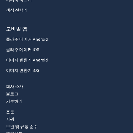
이미지 자르기
78
78
색상 선택기
79
79
80
80
모바일 앱
81
81
콜라주 메이커 Android
82
82
콜라주 메이커 iOS
83
83
이미지 변환기 Android
84
84
이미지 변환기 iOS
85
85
회사 소개
86
86
블로그
87
87
기부하기
88
88
은둔
89
89
자귀
보안 및 규정 준수
90
90