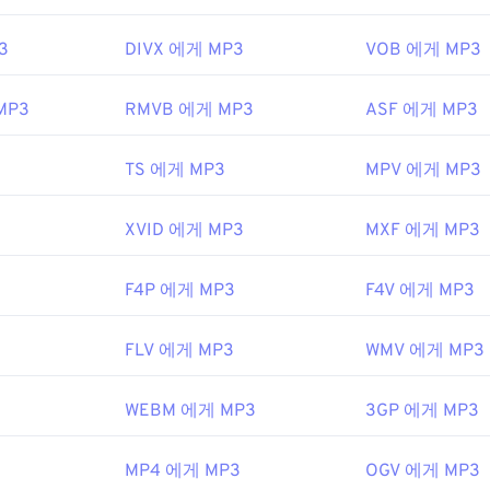
3.0 랜섬웨어 암호화 파일
입니다. 다행히 현재는 비활성화되어 더 
48
48
48
45
45
45
3
DIVX 에게 MP3
VOB 에게 MP3
49
49
49
46
46
46
EC
,
동영상 전문가 그룹
50
50
50
47
47
47
MP3
RMVB 에게 MP3
ASF 에게 MP3
3년
51
51
51
48
48
48
TS 에게 MP3
MPV 에게 MP3
52
52
52
49
49
49
ipedia.org/wiki/MP3
53
53
53
50
50
50
.chiariglione.org/standards/mpeg-a/음악-플레이어-애플리케이
XVID 에게 MP3
MXF 에게 MP3
54
54
54
51
51
51
55
55
55
F4P 에게 MP3
F4V 에게 MP3
52
52
52
56
56
56
53
53
53
3
FLV 에게 MP3
WMV 에게 MP3
57
57
57
54
54
54
58
58
58
55
55
55
WEBM 에게 MP3
3GP 에게 MP3
59
59
59
56
56
56
MP4 에게 MP3
OGV 에게 MP3
60
57
57
57