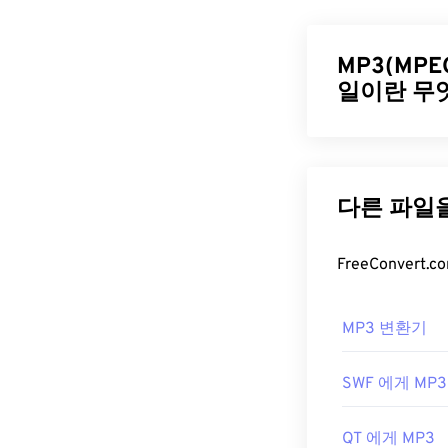
형식입니다.
소
생성합니다. 이
Video Coding 
MP3(MPEG-
일이란 무
MTS 파일
MTS는 캠코더
MPEG-1 오디오
든 OS에서 파
파일로 압축하
Media Player
,
일은 소비자에게
일은 폭넓은 사
MTS 파일은 크
MP4로 변환하
MP3 파일
개발자:
파나소
MP3 파일은 
최초 출시:
200
MP3 변환기
하기만 하면 선
유용한 링크:
는
MP3 파일을
SWF 에게 MP3
https://en.wiki
MP3 파일을 열
는 다른 두 가
http://www.blu
QT 에게 MP3
Masterpoint Gr