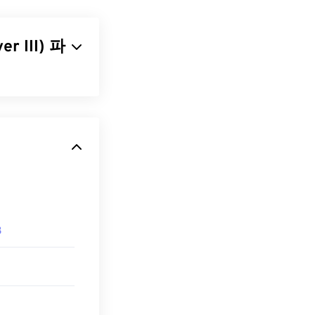
 MTS 파일을
CHD
(Advanced
r III) 파
포함한 거의 모
를 매우 작은
으로는
Windows
니다. MP3 파
우수하여
MP3
파
면 MTS 파일을
개합니다.
. 파일을 클릭
3
열립니다. 사용자
 확장자를 사용하
 않는
던 맬웨어인