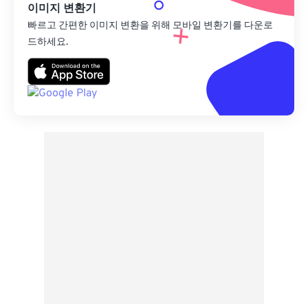
이미지 변환기
빠르고 간편한 이미지 변환을 위해 모바일 변환기를 다운로
드하세요.