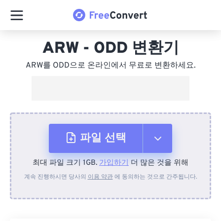
ARW - ODD 변환기
ARW를 ODD으로 온라인에서 무료로 변환하세요.
파일 선택
최대 파일 크기 1GB.
가입하기
더 많은 것을 위해
장치에서
계속 진행하시면 당사의
이용 약관
에 동의하는 것으로 간주됩니다.
Dropbox에서