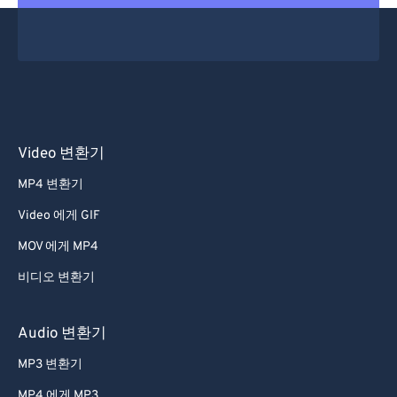
Video 변환기
MP4 변환기
Video 에게 GIF
MOV 에게 MP4
비디오 변환기
Audio 변환기
MP3 변환기
MP4 에게 MP3