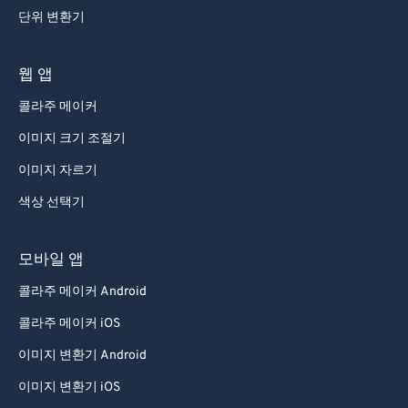
단위 변환기
웹 앱
콜라주 메이커
이미지 크기 조절기
이미지 자르기
색상 선택기
모바일 앱
콜라주 메이커 Android
콜라주 메이커 iOS
이미지 변환기 Android
이미지 변환기 iOS