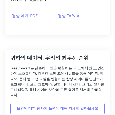
영상 에게 PDF
영상 To Word
귀하의 데이터, 우리의 최우선 순위
FreeConvert는 단순히 파일을 변환하는 데 그치지 않고, 안전
하게 보호합니다. 강력한 보안 프레임워크를 통해 이미지, 비
디오, 문서 등 어떤 파일을 변환하든 항상 데이터를 안전하게
보호합니다. 고급 암호화, 안전한 데이터 센터, 그리고 철저한
모니터링을 통해 데이터 보안의 모든 측면을 철저히 관리합
니다.
보안에 대한 당사의 노력에 대해 자세히 알아보세요