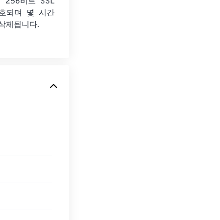
 256비트 SSL
호되며 몇 시간
 삭제됩니다.