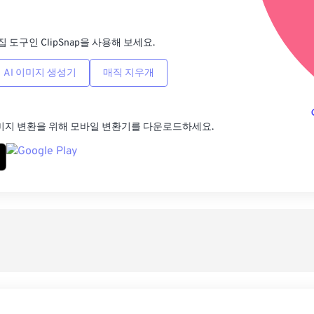
사전
집 도구인 ClipSnap을 사용해 보세요.
AI 이미지 생성기
매직 지우개
미지 변환을 위해 모바일 변환기를 다운로드하세요.