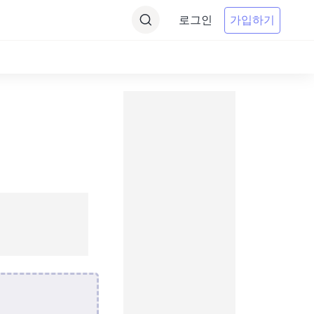
로그인
가입하기