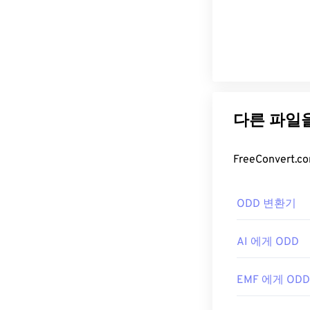
ODD 변환기
AI 에게 ODD
EMF 에게 ODD