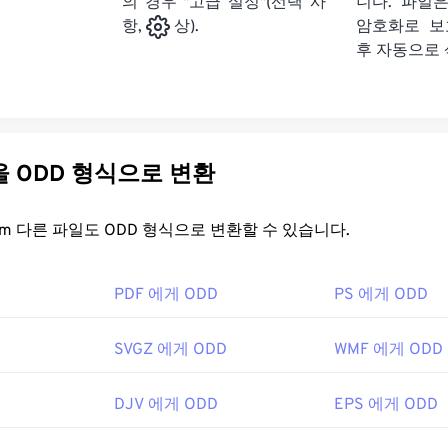
의 경우 "고급 설정"(선택 사
니다. 파일은
암호화로 보
항,
상).
후 자동으로
다른 파일을 ODD 형식으로 변환
FreeConvert.com 다른 파일도 ODD 형식으로 변환할 수 있습니다.
PDF 에게 ODD
PS 에게 ODD
SVGZ 에게 ODD
WMF 에게 ODD
DJV 에게 ODD
EPS 에게 ODD