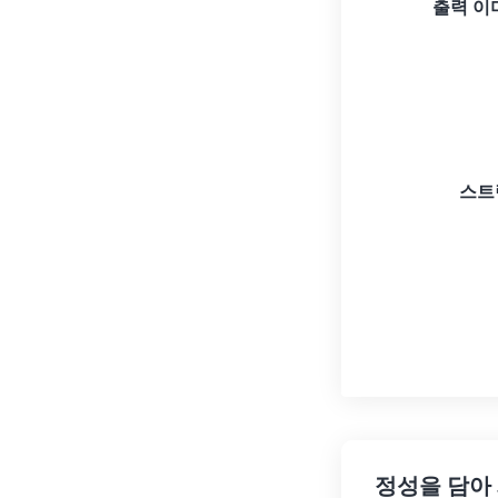
출력 이
스트
정성을 담아