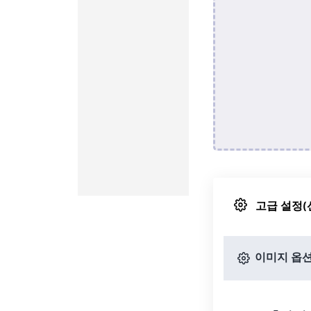
고급 설정(
이미지 옵