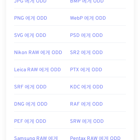
JPG 에게 ODD
BMP 에게 ODD
거의 모든 웹 브라우저가 GIF를 지원하므로 PNG와
같은 다른 이미지 형식에 비해 뚜렷한 장점이 있습니
PNG 에게 ODD
WebP 에게 ODD
다. 또한 GIF는 iPhone과 iPad를 포함한 Apple 모바
일 기기에서 열리기 때문에
Adobe Flash
보다 더 널
SVG 에게 ODD
PSD 에게 ODD
리 사용됩니다.
Nikon RAW 에게 ODD
SR2 에게 ODD
GIF는 거의 모든 이미지 뷰어 애플리케이션, 웹 브라
우저, 운영 체제에서 쉽게 열 수 있습니다. 편집 목적
Leica RAW 에게 ODD
PTX 에게 ODD
으로 GIF를 열려면
Adobe Photoshop
과 같은 애플
리케이션을 사용하세요. Windows에서는
Microsoft
SRF 에게 ODD
KDC 에게 ODD
Photos
, Adobe
Photoshop Elements
, Roxio
Creator
NXT Pro
등을 사용하여 GIF를 여세요.
macOS에서는
Adobe Illustrator를
포함한 Adobe 이
DNG 에게 ODD
RAF 에게 ODD
미지 뷰어 및 편집기를 사용하세요.
PEF 에게 ODD
SRW 에게 ODD
개발자:
CompuServe, Inc.
Samsung RAW 에게
Pentax RAW 에게 ODD