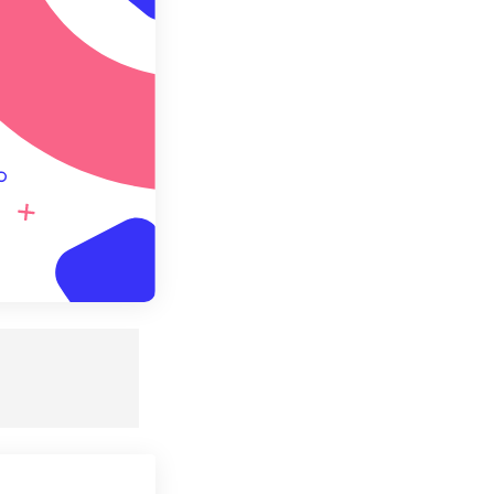
 설정으로 저장