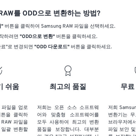
g RAW를 ODD으로 변환하는 방법?
"
버튼을 클릭하여 Samsung RAW 파일을 선택하세요.
시작하려면
"ODD으로 변환"
버튼을 클릭하세요.
완료"로 변경되면
"ODD 다운로드"
버튼을 클릭하세요.
기 쉬움
최고의 품질
무료
AW 파일을 업로
저희는 오픈 소스 소프트웨
저희 Samsun
버튼을 클릭하
어와 맞춤형 소프트웨어를
변환기는 무
g RAW 파일을
모두 사용하여 최고의 변환
브라우저에
 일괄 변환할
품질을 보장합니다. 대부분
파일 보안 및