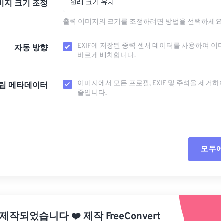
원래 크기 유지
미지 크기 조정
출력 이미지의 크기를 조정하려면 방법을 선택하세요
EXIF에 저장된 중력 센서 데이터를 사용하여 이
자동 방향
바르게 배치합니다.
이미지에서 모든 프로필, EXIF ​​및 주석을 제거
립 메타데이터
줄입니다.
모두
모든
사전
 제작되었습니다
❤️
제작
FreeConvert