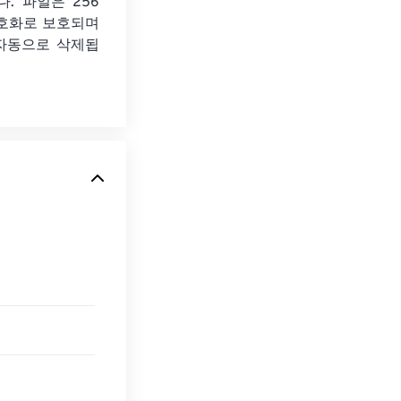
. 파일은 256
암호화로 보호되며
 자동으로 삭제됩