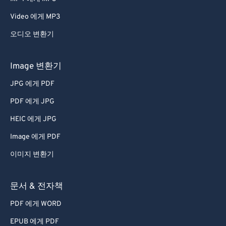
Video 에게 MP3
오디오 변환기
Image 변환기
JPG 에게 PDF
PDF 에게 JPG
HEIC 에게 JPG
Image 에게 PDF
이미지 변환기
문서 & 전자책
PDF 에게 WORD
EPUB 에게 PDF