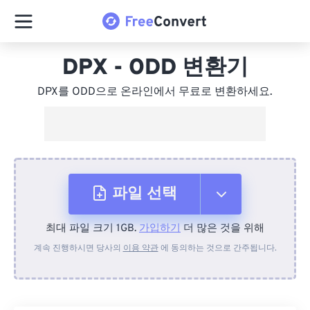
DPX - ODD 변환기
DPX를 ODD으로 온라인에서 무료로 변환하세요.
파일 선택
최대 파일 크기 1GB.
가입하기
더 많은 것을 위해
장치에서
계속 진행하시면 당사의
이용 약관
에 동의하는 것으로 간주됩니다.
Dropbox에서