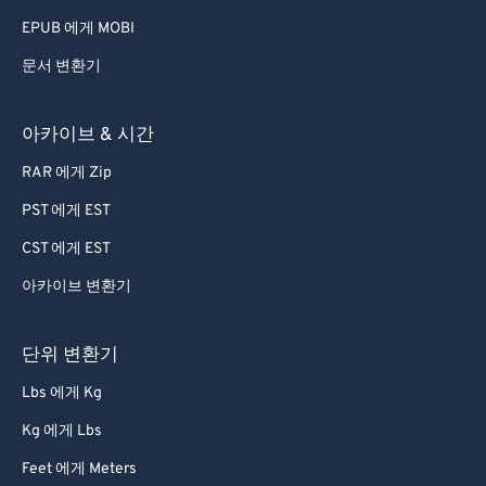
EPUB 에게 MOBI
문서 변환기
아카이브 & 시간
RAR 에게 Zip
PST 에게 EST
CST 에게 EST
아카이브 변환기
단위 변환기
Lbs 에게 Kg
Kg 에게 Lbs
Feet 에게 Meters