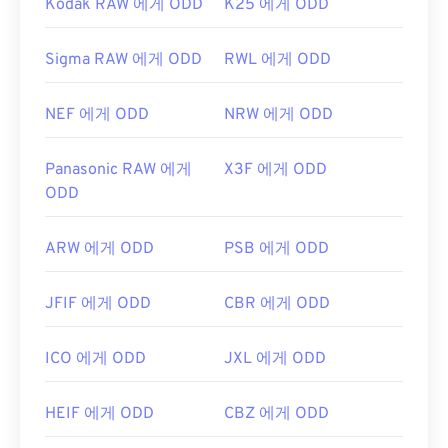
Kodak RAW 에게 ODD
K25 에게 ODD
Sigma RAW 에게 ODD
RWL 에게 ODD
NEF 에게 ODD
NRW 에게 ODD
Panasonic RAW 에게
X3F 에게 ODD
ODD
ARW 에게 ODD
PSB 에게 ODD
JFIF 에게 ODD
CBR 에게 ODD
ICO 에게 ODD
JXL 에게 ODD
HEIF 에게 ODD
CBZ 에게 ODD