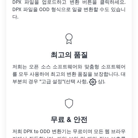
DPX 파일을 업로드하고 변환 버튼을 클릭하세요.
DPX 파일을
ODD 형식으로 일괄 변환할 수도 있습니
다.
최고의 품질
저희는 오픈 소스 소프트웨어와 맞춤형 소프트웨어
를 모두 사용하여 최고의 변환 품질을 보장합니다. 대
부분의 경우 "고급 설정"(선택 사항,
상).
무료 & 안전
저희 DPX to ODD 변환기는 무료이며 모든 웹 브라우