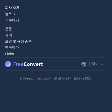
회사 소개
블로그
기부하기
은둔
자귀
보안 및 규정 준수
연락하다
status
한국어
English
Deutsch
© FreeConvert.com버전 모든 권리 보유 (2026)
Español
Français
Português