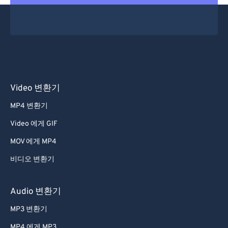
Video 변환기
MP4 변환기
Video 에게 GIF
MOV 에게 MP4
비디오 변환기
Audio 변환기
MP3 변환기
MP4 에게 MP3