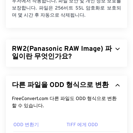
우저에서 작동합니다. 파일 보안 및 개인 정보 보호를
보장합니다. 파일은 256비트 SSL 암호화로 보호되
며 몇 시간 후 자동으로 삭제됩니다.
RW2(Panasonic RAW Image) 파
일이란 무엇인가요?
파나소닉 RAW 이미지(RW2)는
파나소닉 루믹스
카
메라로 촬영
한 무처리
이미지입니다. RW2(및
기타
)
다른 파일을 ODD 형식으로 변환
와 같은 RAW 파일은 사진작가와 이미지 편집자에게
이미지 파일 처리에 대한 완벽한 제어 기능을 제공하
며, 이는 RW2 사용의 주요
FreeConvert.com 다른 파일도 ODD 형식으로 변환
장점
이자
이점
입니다.
할 수 있습니다.
RW2 파일을 어떻게 여나요?
ODD 변환기
TIFF 에게 ODD
RW2를 여는 기본 프로그램은 Panasonic의
PHOTOfunSTUDIO
입니다. Microsoft