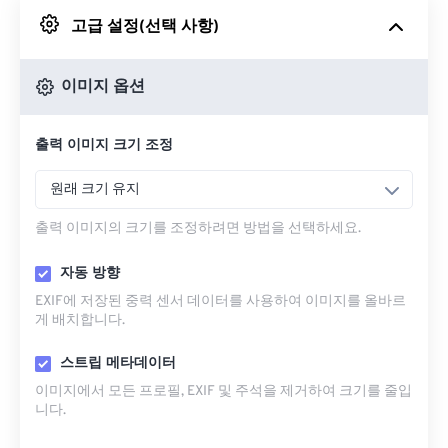
고급 설정(선택 사항)
Google 드라이브에서
이미지 옵션
OneDrive에서
출력 이미지 크기 조정
URL에서
원래 크기 유지
출력 이미지의 크기를 조정하려면 방법을 선택하세요.
자동 방향
EXIF에 저장된 중력 센서 데이터를 사용하여 이미지를 올바르
게 배치합니다.
스트립 메타데이터
이미지에서 모든 프로필, EXIF ​​및 주석을 제거하여 크기를 줄입
니다.