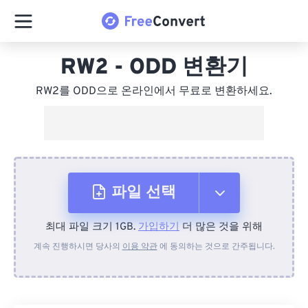
RW2 - ODD 변환기
RW2를 ODD으로 온라인에서 무료로 변환하세요.
파일 선택
최대 파일 크기 1GB.
가입하기
더 많은 것을 위해
장치에서
계속 진행하시면 당사의
이용 약관
에 동의하는 것으로 간주됩니다.
Dropbox에서