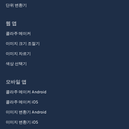
단위 변환기
웹 앱
콜라주 메이커
이미지 크기 조절기
이미지 자르기
색상 선택기
모바일 앱
콜라주 메이커 Android
콜라주 메이커 iOS
이미지 변환기 Android
이미지 변환기 iOS