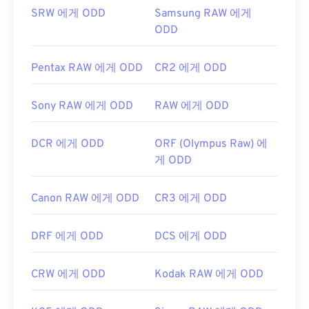
SRW 에게 ODD
Samsung RAW 에게
ODD
Pentax RAW 에게 ODD
CR2 에게 ODD
Sony RAW 에게 ODD
RAW 에게 ODD
DCR 에게 ODD
ORF (Olympus Raw) 에
게 ODD
Canon RAW 에게 ODD
CR3 에게 ODD
DRF 에게 ODD
DCS 에게 ODD
CRW 에게 ODD
Kodak RAW 에게 ODD