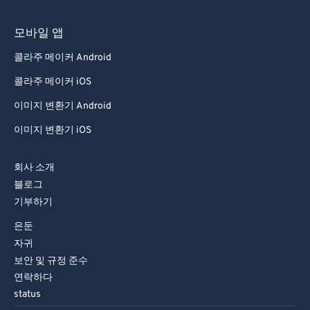
모바일 앱
콜라주 메이커 Android
콜라주 메이커 iOS
이미지 변환기 Android
이미지 변환기 iOS
회사 소개
블로그
기부하기
은둔
자귀
보안 및 규정 준수
연락하다
status