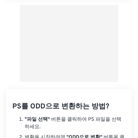
PS를 ODD으로 변환하는 방법?
"파일 선택"
버튼을 클릭하여 PS 파일을 선택
하세요.
변환을 시작하려면
"ODD으로 변환"
버튼을 클