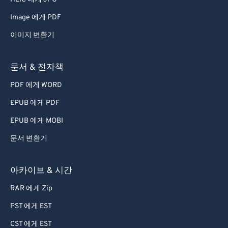
Image 에게 PDF
이미지 변환기
문서 & 전자책
PDF 에게 WORD
EPUB 에게 PDF
EPUB 에게 MOBI
문서 변환기
아카이브 & 시간
RAR 에게 Zip
PST 에게 EST
CST 에게 EST