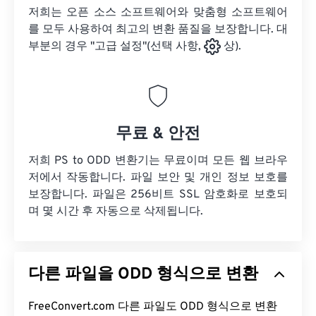
저희는 오픈 소스 소프트웨어와 맞춤형 소프트웨어
를 모두 사용하여 최고의 변환 품질을 보장합니다. 대
부분의 경우 "고급 설정"(선택 사항,
상).
무료 & 안전
저희 PS to ODD 변환기는 무료이며 모든 웹 브라우
저에서 작동합니다. 파일 보안 및 개인 정보 보호를
보장합니다. 파일은 256비트 SSL 암호화로 보호되
며 몇 시간 후 자동으로 삭제됩니다.
다른 파일을 ODD 형식으로 변환
FreeConvert.com 다른 파일도 ODD 형식으로 변환