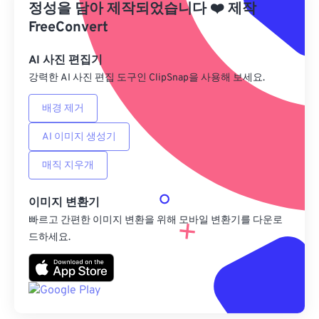
정성을 담아 제작되었습니다
❤️
제작
Google 드라이브에서
FreeConvert
AI 사진 편집기
OneDrive에서
강력한 AI 사진 편집 도구인 ClipSnap을 사용해 보세요.
배경 제거
URL에서
AI 이미지 생성기
매직 지우개
이미지 변환기
빠르고 간편한 이미지 변환을 위해 모바일 변환기를 다운로
드하세요.