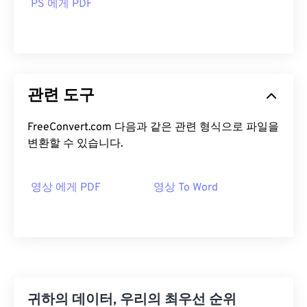
PS 에게 PDF
관련 도구
FreeConvert.com 다음과 같은 관련 형식으로 파일을
변환할 수 있습니다.
영상 에게 PDF
영상 To Word
귀하의 데이터, 우리의 최우선 순위