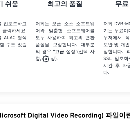
21
21
21
21
18
18
18
18
기 쉬움
최고의 품질
무료
22
22
22
22
19
19
19
19
23
23
23
23
20
20
20
20
일을 업로드하고
저희는 오픈 소스 소프트웨
저희 DVR-MS
24
24
24
클릭하세요.
어와 맞춤형 소프트웨어를
기는 무료이
21
21
21
21
을
ALAC 형식
모두 사용하여 최고의 변환
우저에서 작
25
25
25
22
22
22
22
할 수도 있습
품질을 보장합니다. 대부분
보안 및 개인
26
26
26
의 경우 "고급 설정"(선택 사
23
23
23
23
장합니다. 
SSL 암호
항,
상).
27
27
27
24
24
24
시간 후 자
28
28
28
25
25
25
다.
29
29
29
26
26
26
30
30
30
27
27
27
31
31
31
28
28
28
32
32
32
29
29
29
icrosoft Digital Video Recording) 
33
33
33
30
30
30
34
34
34