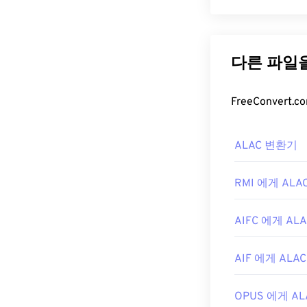
Microsoft Digi
때 생성되는 멀티
으며, Micro
(Windows 7
다.
DVR-MS
ALAC 변환기
Microsoft W
Windows Media
음 유틸리티를 사
RMI 에게 ALA
\Windows\eho
AIFC 에게 ALA
DVR-MS 파일
,
Cyberlink Po
AIF 에게 ALAC
개발자:
Microso
최초 출시:
200
OPUS 에게 AL