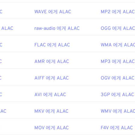
48
48
48
45
45
45
ipedia.org/wiki/DVR-MS
C
WAVE 에게 ALAC
MP2 에게 ALAC
49
49
49
46
46
46
.microsoft.com/en-us/이전-버전/ms778831(v%3dvs.85)
50
50
50
 ALAC
raw-audio 에게 ALAC
OGG 에게 ALAC
47
47
47
51
51
51
48
48
48
C
FLAC 에게 ALAC
WMA 에게 ALA
52
52
52
49
49
49
53
53
53
50
50
50
C
AMR 에게 ALAC
MP3 에게 ALAC
54
54
54
51
51
51
C
AIFF 에게 ALAC
OGV 에게 ALAC
55
55
55
52
52
52
56
56
56
53
53
53
C
AVI 에게 ALAC
3GP 에게 ALAC
57
57
57
54
54
54
58
58
58
AC
MKV 에게 ALAC
WMV 에게 ALA
55
55
55
59
59
59
56
56
56
C
MOV 에게 ALAC
F4V 에게 ALAC
60
57
57
57