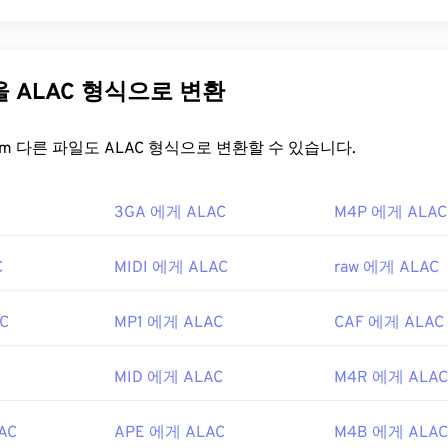
31
31
31
35
35
35
tal Video Recording(DVR-MS)은
스트림 버퍼 엔진(SBE)이
TV 
32
32
32
미디어 컨테이너 파일 형식입니다. DVR-MS는 Microsoft가 
36
36
36
33
33
33
soft 제품에서 녹화된 TV 녹화 파일을 저장하도록 설계되었습니다. 2
다른 파일을 ALAC 형식으로 변환
37
37
37
 출시 이후)에는
Windows 녹화된 TV 프로그램(WTV)
34
34
34
형식이 DVR-M
38
38
38
35
35
35
FreeConvert.com 다른 파일도 ALAC 형식으로 변환할 수 있습니다.
39
39
39
 파일을 어떻게 여나요?
36
36
36
40
40
40
37
37
37
3GA 에게 ALAC
M4P 에게 ALAC
indows 7, 8, 10은 여전히 ​​DVR-MS 파일을 지원합니다. 따라서 DV
41
41
41
38
38
38
 Player
에서 열립니다. 애플리케이션에 DVR-MS가 필요한 경우 Mic
용하여 WTV를 DVR-MS로 변환할 것을 권장합니다.
C
MIDI 에게 ALAC
raw 에게 ALAC
42
42
42
39
39
39
me\WTVConverter.exe
.
43
43
43
40
40
40
C
MP1 에게 ALAC
CAF 에게 ALAC
을 열 수 있는 다른 플레이어로는
VLC 미디어 플레이어
,
Cyberlink
44
44
44
41
41
41
werDVD
,
Cyberlink PowerProducer
가 있습니다.
45
45
45
42
42
42
MID 에게 ALAC
M4R 에게 ALAC
ft
46
46
46
43
43
43
4년
AC
APE 에게 ALAC
M4B 에게 ALAC
47
47
47
44
44
44