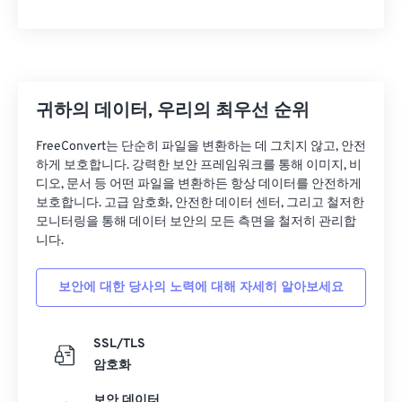
10
10
10
10
10
10
10
10
11
11
11
11
11
11
11
11
12
12
12
12
12
12
12
12
13
13
13
13
13
13
13
13
귀하의 데이터, 우리의 최우선 순위
14
14
14
14
14
14
14
14
FreeConvert는 단순히 파일을 변환하는 데 그치지 않고, 안전
15
15
15
15
15
15
15
15
하게 보호합니다. 강력한 보안 프레임워크를 통해 이미지, 비
디오, 문서 등 어떤 파일을 변환하든 항상 데이터를 안전하게
16
16
16
16
16
16
16
16
보호합니다. 고급 암호화, 안전한 데이터 센터, 그리고 철저한
모니터링을 통해 데이터 보안의 모든 측면을 철저히 관리합
17
17
17
17
17
17
17
17
니다.
18
18
18
18
18
18
18
18
19
19
19
19
19
19
19
19
보안에 대한 당사의 노력에 대해 자세히 알아보세요
20
20
20
20
20
20
20
20
SSL/TLS
21
21
21
21
21
21
21
21
암호화
22
22
22
22
22
22
22
22
보안 데이터