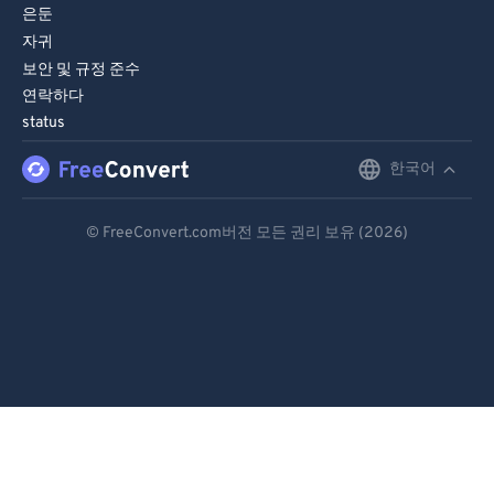
89
89
은둔
자귀
90
90
보안 및 규정 준수
91
91
연락하다
92
92
status
93
93
한국어
English
94
94
Deutsch
© FreeConvert.com버전 모든 권리 보유 (2026)
95
95
Español
96
96
Français
97
97
98
98
Português
99
99
Italiano
Dutch
日本語