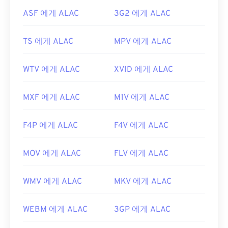
유용한 링크:
ASF 에게 ALAC
3G2 에게 ALAC
https://en.wikipedia.org/wiki/.m2ts
TS 에게 ALAC
MPV 에게 ALAC
http://www.blu-raydisc.com/ko/languagetest.aspx
WTV 에게 ALAC
XVID 에게 ALAC
MXF 에게 ALAC
M1V 에게 ALAC
F4P 에게 ALAC
F4V 에게 ALAC
MOV 에게 ALAC
FLV 에게 ALAC
WMV 에게 ALAC
MKV 에게 ALAC
WEBM 에게 ALAC
3GP 에게 ALAC