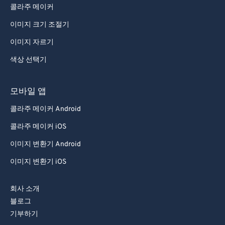
76
76
콜라주 메이커
77
77
이미지 크기 조절기
78
78
이미지 자르기
79
79
색상 선택기
80
80
모바일 앱
81
81
콜라주 메이커 Android
82
82
83
83
콜라주 메이커 iOS
84
84
이미지 변환기 Android
85
85
이미지 변환기 iOS
86
86
회사 소개
87
87
블로그
88
88
기부하기