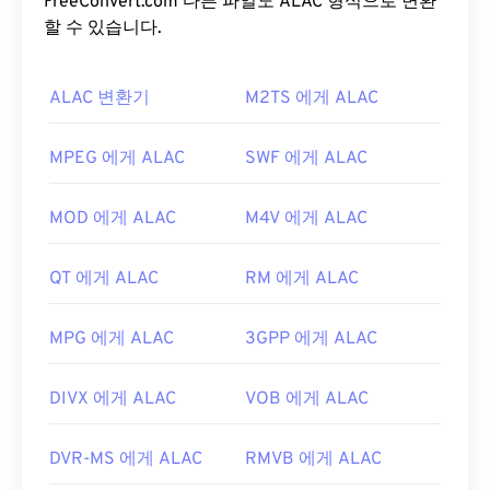
일 형식은
FreeConvert.com 다른 파일도 ALAC 형식으로 변환
블루레이
와도 호환되며, MTS의 또 다른
명칭은
할 수 있습니다.
AVCHD
(Advanced Video Coding High
Definition)입니다.
ALAC 변환기
M2TS 에게 ALAC
MTS 파일을 어떻게 여나요?
MTS는 캠코더와 블루레이에 사용되는 표준 파일 형
MPEG 에게 ALAC
SWF 에게 ALAC
식입니다. 따라서 모바일을 포함한 거의 모든 OS에
서 파일을 두 번 클릭하면 열립니다. MTS를 재생할
MOD 에게 ALAC
M4V 에게 ALAC
수 있는 프로그램으로는
Windows Media Player
,
Apple의 Final Cut Pro
,
VLC 미디어 플레이어
가 있
QT 에게 ALAC
RM 에게 ALAC
습니다.
MTS 파일은 크기가 커서 관리 및 저장이 어려울 수
MPG 에게 ALAC
3GPP 에게 ALAC
있습니다. 파일 크기를 줄이려면 MTS 파일을 MP4로
변환하세요.
Cnet.com에서
다운로드 가능한 파일 변
DIVX 에게 ALAC
VOB 에게 ALAC
환기를 여러 가지 소개합니다.
개발자:
파나소닉
과
소니
DVR-MS 에게 ALAC
RMVB 에게 ALAC
최초 출시:
2006년