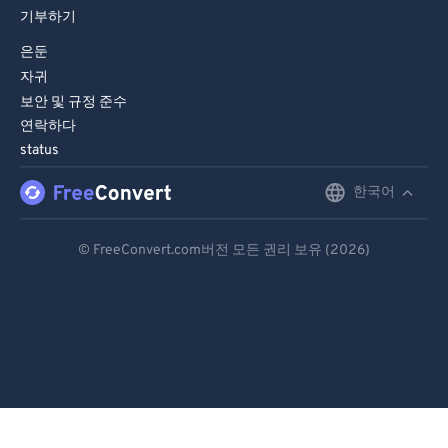
기부하기
84
84
은둔
85
85
자귀
86
86
보안 및 규정 준수
87
87
연락하다
status
88
88
한국어
English
89
89
90
90
Deutsch
© FreeConvert.com버전 모든 권리 보유 (2026)
91
91
Español
92
92
Français
93
93
Português
94
94
95
95
Italiano
96
96
Dutch