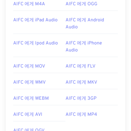
AIFC 에게 M4A
AIFC 에게 OGG
AIFC 에게 iPad Audio
AIFC 에게 Android
Audio
AIFC 에게 Ipod Audio
AIFC 에게 iPhone
Audio
00
00
00
00
00
00
00
00
AIFC 에게 MOV
AIFC 에게 FLV
AIFC 에게 WMV
AIFC 에게 MKV
00
00
00
00
00
00
00
00
AIFC 에게 WEBM
AIFC 에게 3GP
01
01
01
01
01
01
01
01
02
02
02
02
02
02
02
02
AIFC 에게 AVI
AIFC 에게 MP4
03
03
03
03
03
03
03
03
04
04
04
04
04
04
04
04
AIFC 에게 OGV