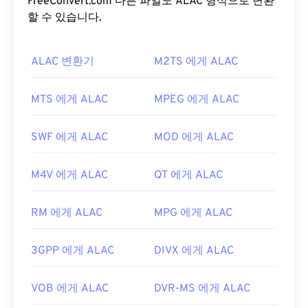
"C"로 끝나는 것이 올바른 명칭입니다.
FreeConvert.com 다른 파일도 ALAC 형식으로 변환
할 수 있습니다.
AIFC 파일을 어떻게 여나요?
ALAC 변환기
M2TS 에게 ALAC
AIFC 파일을 여는 데 가장 좋은 프로그램은
iTunes
입니다. 또 다른 좋은 선택은
VLC 미디어 플레이어
인데, Mac OS X와 ​​모바일을 포함한 대부분의 플랫폼
MTS 에게 ALAC
MPEG 에게 ALAC
에서 작동하는 안정적인 프로그램입니다.
특히 Windows에서는
QuickTime
과
Windows Media
SWF 에게 ALAC
MOD 에게 ALAC
Player
도 AIFC 파일을 열 수 있습니다.
M4V 에게 ALAC
QT 에게 ALAC
개발자:
Apple Inc.
최초 출시:
1988
RM 에게 ALAC
MPG 에게 ALAC
유용한 링크:
https://en.wikipedia.org/wiki/오디오_교환_파일_포
3GPP 에게 ALAC
DIVX 에게 ALAC
맷
https://www.file-extension.info/format/aifc
VOB 에게 ALAC
DVR-MS 에게 ALAC