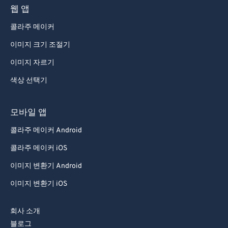
웹 앱
71
71
콜라주 메이커
72
72
이미지 크기 조절기
73
73
이미지 자르기
74
74
색상 선택기
75
75
76
76
모바일 앱
77
77
콜라주 메이커 Android
78
78
콜라주 메이커 iOS
79
79
이미지 변환기 Android
80
80
이미지 변환기 iOS
81
81
82
82
회사 소개
83
83
블로그